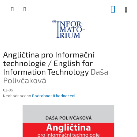
Přejít
NÁKUP
na
obsah
KOŠÍK
Angličtina pro Informační
technologie / English for
Information Technology
Daša
Polivčaková
01-06
Průměrné
Neohodnoceno
Podrobnosti hodnocení
hodnocení
produktu
je
0,0
z
5
hvězdiček.