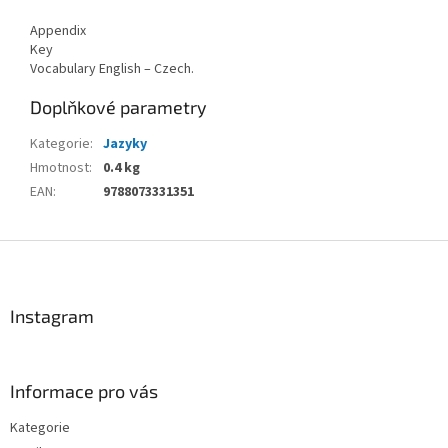
Appendix
Key
Vocabulary English – Czech.
Doplňkové parametry
Kategorie
:
Jazyky
Hmotnost
:
0.4 kg
EAN
:
9788073331351
Z
á
p
a
Instagram
t
í
Informace pro vás
Kategorie