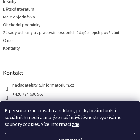
E-Knihy
Dětská literatura
Moje objednávka
Obchodní podmínky
Zásady ochrany a zpracování osobních údajů a jejich používání
O nás
Kontakty
Kontakt
nakladatelstvi
@
informatorium.cz
+420 774 680 563
https://www.facebook.com/nakladatelstvi.informatorium/shoptet
K personalizaci obsahu a reklam, poskytování funkcí
informatorium/
sociálních médií a analýze naší návštěvnosti využíváme
soubory cookies. Více informací
zde
.
Vytvořil Shoptet