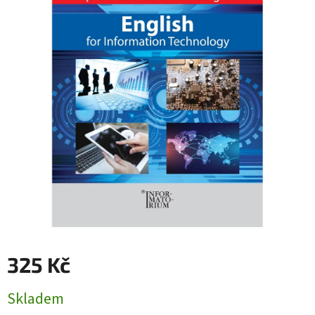
325 Kč
Měrná
Skladem
cena: