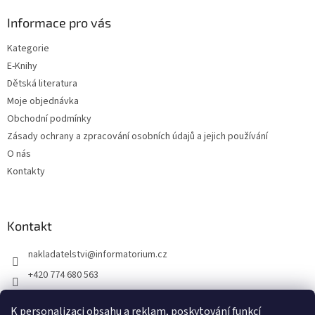
í
Informace pro vás
Kategorie
E-Knihy
Dětská literatura
Moje objednávka
Obchodní podmínky
Zásady ochrany a zpracování osobních údajů a jejich používání
O nás
Kontakty
Kontakt
nakladatelstvi
@
informatorium.cz
+420 774 680 563
https://www.facebook.com/nakladatelstvi.informatorium/shoptet
K personalizaci obsahu a reklam, poskytování funkcí