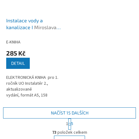
Instalace vody a
kanalizace I
Miroslava
Trnková, Miroslav Adámek
E-KNIHA
285 Kč
DETAIL
ELEKTRONICKÁ KNIHA pro 1.
ročník UO Instalatér 2.,
aktualizované
vydání, formát A5, 158
stran, 134 obrázků, 7
tabulek, rok vydání 2011
NAČÍST 15 DALŠÍCH
S
1
5
t
O
r
73
položek celkem
v
á