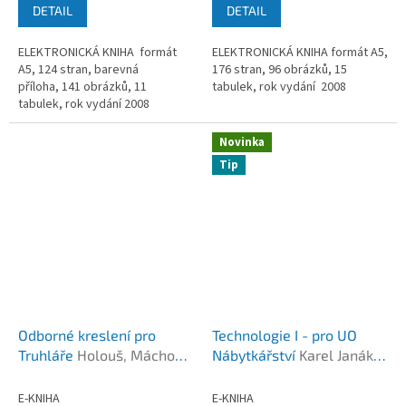
DETAIL
DETAIL
ELEKTRONICKÁ KNIHA formát
ELEKTRONICKÁ KNIHA formát A5,
A5, 124 stran, barevná
176 stran, 96 obrázků, 15
příloha, 141 obrázků, 11
tabulek, rok vydání 2008
tabulek, rok vydání 2008
Novinka
Tip
Odborné kreslení pro
Technologie I - pro UO
Truhláře
Holouš, Máchová,
Nábytkářství
Karel Janák,
Kotásková
Pavel Král
E-KNIHA
E-KNIHA