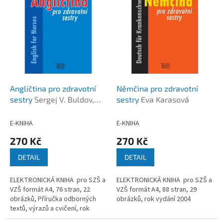
k
i
t
s
ů
p
r
o
d
u
k
Angličtina pro zdravotní
Němčina pro zdravotní
t
sestry
Sergej V. Buldov,
sestry
Eva Karasová
ů
Marie Maxerová
E-KNIHA
E-KNIHA
270 Kč
270 Kč
DETAIL
DETAIL
ELEKTRONICKÁ KNIHA pro SZŠ a
ELEKTRONICKÁ KNIHA pro SZŠ a
VZŠ formát A4, 76 stran, 22
VZŠ formát A4, 88 stran, 29
obrázků, Příručka odborných
obrázků, rok vydání 2004
textů, výrazů a cvičení, rok
vydání 2003