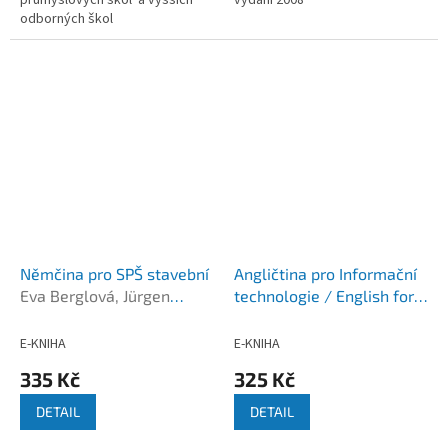
odborných škol
technického zaměření formát
A4, 84...
Němčina pro SPŠ stavební
Angličtina pro Informační
Eva Berglová, Jürgen
technologie / English for
Dressel
Information Technology
Daša Polivčaková
E-KNIHA
E-KNIHA
335 Kč
325 Kč
DETAIL
DETAIL