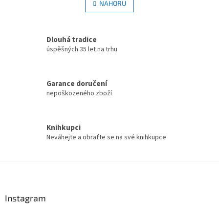
l
NAHORU
n
á
k
d
o
v
a
á
Dlouhá tradice
c
n
í
úspěšných 35 let na trhu
í
p
r
v
Garance doručení
k
nepoškozeného zboží
y
v
ý
p
Knihkupci
i
Neváhejte a obraťte se na své knihkupce
s
u
Z
á
p
a
Instagram
t