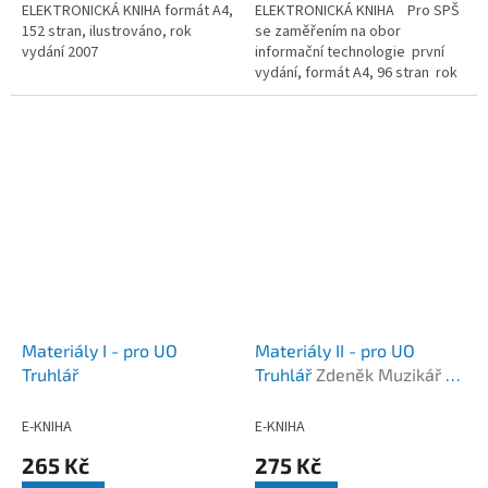
ELEKTRONICKÁ KNIHA formát A4,
ELEKTRONICKÁ KNIHA Pro SPŠ
152 stran, ilustrováno, rok
se zaměřením na obor
vydání 2007
informační technologie první
vydání, formát A4, 96 stran rok
vydání 2018
Materiály I - pro UO
Materiály II - pro UO
Truhlář
Truhlář
Zdeněk Muzikář a
kolektiv
E-KNIHA
E-KNIHA
265 Kč
275 Kč