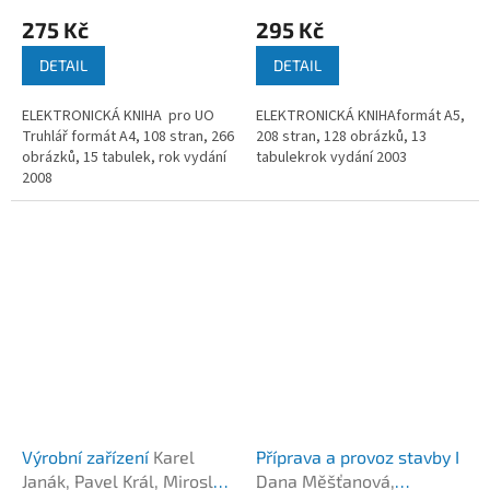
275 Kč
295 Kč
DETAIL
DETAIL
ELEKTRONICKÁ KNIHA pro UO
ELEKTRONICKÁ KNIHAformát A5,
Truhlář formát A4, 108 stran, 266
208 stran, 128 obrázků, 13
obrázků, 15 tabulek, rok vydání
tabulekrok vydání 2003
2008
Výrobní zařízení
Karel
Příprava a provoz stavby I
Janák, Pavel Král, Miroslav
Dana Měšťanová,