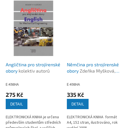
Angličtina pro strojírenské
Němčina pro strojírenské
obory
kolektiv autorů
obory
Zdeňka Myšková,
Blanka Návratová, Jana
Návratová
E-KNIHA
E-KNIHA
275 Kč
335 Kč
DETAIL
DETAIL
ELEKTRONICKÁ KNIHA je určena
ELEKTRONICKÁ KNIHA formát
především studentům středních
A4, 152 stran, ilustrováno, rok
průmyslových škol a vyšších
vydání 2008