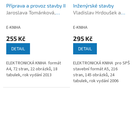
Příprava a provoz stavby II
Inženýrské stavby
Jaroslava Tománková,
Vladislav Hrdoušek a
Dana Měšťanová a
kolektiv
kolektiv
E-KNIHA
E-KNIHA
255 Kč
295 Kč
DETAIL
DETAIL
ELEKTRONICKÁ KNIHA formát
ELEKTRONICKÁ KNIHA pro SPŠ
A4, 72 stran, 22 obrázků, 18
stavební formát A5, 216
tabulek, rok vydání 2013
stran, 145 obrázků, 24
tabulek, rok vydání 2006