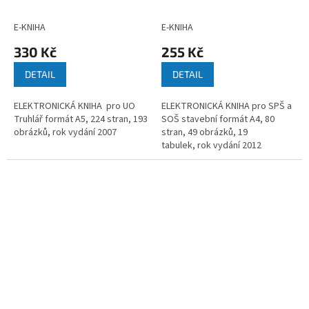
Rousek
Jaroslava Tománková a
kolektiv
E-KNIHA
E-KNIHA
330 Kč
255 Kč
DETAIL
DETAIL
ELEKTRONICKÁ KNIHA pro UO
ELEKTRONICKÁ KNIHA pro SPŠ a
Truhlář formát A5, 224 stran, 193
SOŠ stavební formát A4, 80
obrázků, rok vydání 2007
stran, 49 obrázků, 19
tabulek, rok vydání 2012