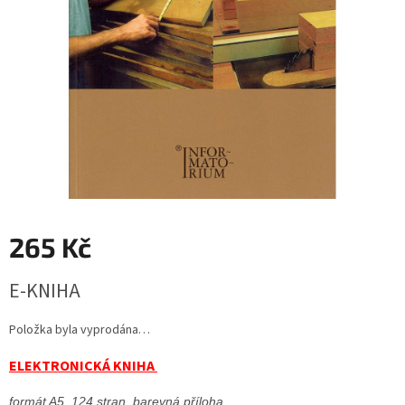
265 Kč
Měrná
E-KNIHA
cena:
Položka byla vyprodána…
ELEKTRONICKÁ KNIHA
formát A5, 
124 stran, barevná příloha, 