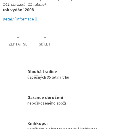
141 obrázků, 11 tabulek, 
rok vydání 2008
Detailní informace
ZEPTAT SE
SDÍLET
Dlouhá tradice
úspěšných 35 let na trhu
Garance doručení
nepoškozeného zboží
Knihkupci