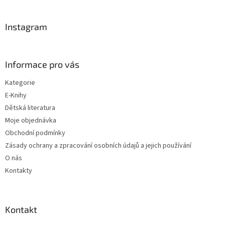
á
p
a
Instagram
t
í
Informace pro vás
Kategorie
E-Knihy
Dětská literatura
Moje objednávka
Obchodní podmínky
Zásady ochrany a zpracování osobních údajů a jejich používání
O nás
Kontakty
Kontakt