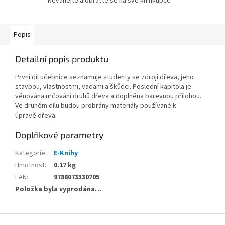
Neváhejte a obraťte se na své knihkupce
Popis
Detailní popis produktu
První díl učebnice seznamuje studenty se zdroji dřeva, jeho
stavbou, vlastnostmi, vadami a škůdci. Poslední kapitola je
věnována určování druhů dřeva a doplněna barevnou přílohou.
Ve druhém dílu budou probrány materiály používané k
úpravě dřeva.
Doplňkové parametry
Kategorie
:
E-Knihy
Hmotnost
:
0.17 kg
EAN
:
9788073330705
Položka byla vyprodána…
Z