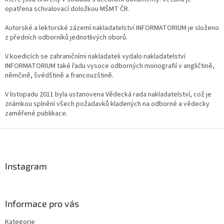
opatřena schvalovací doložkou MŠMT ČR.
Autorské a lektorské zázemí nakladatelství INFORMATORIUM je složeno
z předních odborníků jednotlivých oborů.
V koedicích se zahraničními nakladateli vydalo nakladatelství
INFORMATORIUM také řadu vysoce odborných monografií v angličtině,
němčině, švédštině a francouzštině.
V listopadu 2011 byla ustanovena Vědecká rada nakladatelství, což je
známkou splnění všech požadavků kladených na odborné a vědecky
zaměřené publikace.
Z
á
p
a
Instagram
t
í
Informace pro vás
Kategorie