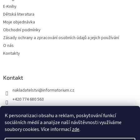
E-Knihy
Dětská literatura
Moje objednávka
Obchodní podmínky
Zásady ochrany a zpracování osobních údajů a jejich používání
O nás
Kontakty
Kontakt
nakladatelstvi
@
informatorium.cz
+420 774 680 563
https://www.facebook.com/nakladatelstvi.informatorium/shoptet
K personalizaci obsahu a reklam, poskytování funkcí
informatorium/
sociálních médií a analýze naší návštěvnosti využíváme
soubory cookies. Více informací
zde
.