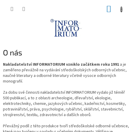
Přejít
NÁKUP
na
obsah
KOŠÍK
O nás
Nakladatelství INFORMATORIUM vzniklo začátkem roku 1991
a je
zaměřeno převážně na vydávání středoškolských odborných učebnic,
naučné literatury a odborné literatury včetně vysoce odborných
monografií.
Za dobu své činnosti nakladatelství INFORMATORIUM vydalo již téměř
500 publikací, a to z oblasti archeologie, dřevařství, ekologie,
elektrotechniky, chemie, jazykových učebnic, kadeřnictví, kosmetiky,
potravinářství, práva, psychologie, rybářství, sklářství, stavebnictví,
strojírenství, textilu, zdravotnictví a dalších oborů.
Převážný podíl z této produkce tvoří středoškolské odborné učebnice,
které jsou tvořeny v souladu s učebními dokumenty. Většina je