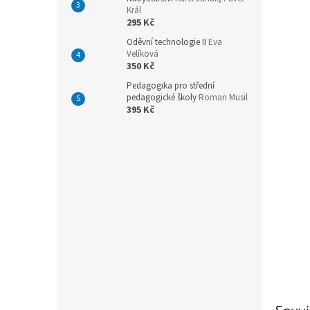
n
Král
e
295 Kč
l
Oděvní technologie II
Eva
Velíková
350 Kč
Pedagogika pro střední
pedagogické školy
Roman Musil
395 Kč
Souvi