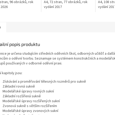
 stran, 96 obrázků, rok
A4, 72 stran, 77 obrázků, rok
A4, 108 str
 2026
vydání 2017
vydání 201
s
ailní popis produktu
nice je určena studujícím středních oděvních škol, odborných učilišť a dalš
mcům o oděvní tvorbu. Seznamuje se systémem konstrukčních a modelářs
upů používaných v odborné oděvní praxi.
í kapitoly jsou:
Získávání a proměřování tělesných rozměrů pro sukně
Základní rovná sukně
Modelářské úpravy rovných sukní
Základní rozšířená sukně
Modelářské úpravy rozšířených sukní
Zvonová sukně s větším rozšířením
Modelářské úpravy zvonových sukní