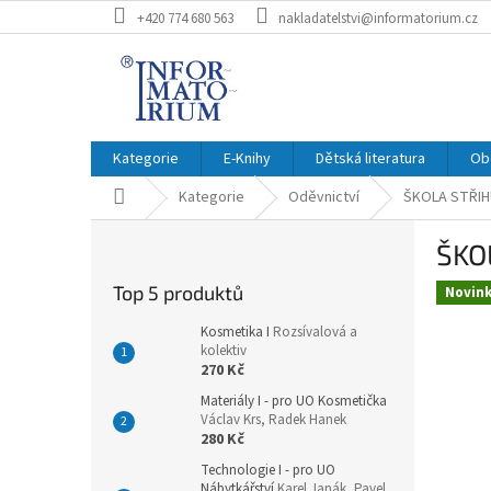
Přejít
+420 774 680 563
nakladatelstvi@informatorium.cz
na
obsah
Kategorie
E-Knihy
Dětská literatura
Ob
Domů
Kategorie
Oděvnictví
ŠKOLA STŘIH
P
ŠKO
o
s
Top 5 produktů
Novin
t
r
Kosmetika I
Rozsívalová a
a
kolektiv
270 Kč
n
n
Materiály I - pro UO Kosmetička
Václav Krs, Radek Hanek
í
280 Kč
p
a
Technologie I - pro UO
Nábytkářství
Karel Janák, Pavel