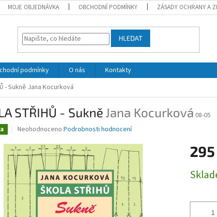
MOJE OBJEDNÁVKA
OBCHODNÍ PODMÍNKY
ZÁSADY OCHRANY A Z
HLEDAT
chodní podmínky
O nás
Kontakty
Ů - Sukně
Jana Kocurková
LA STŘIHŮ - Sukně
Jana Kocurková
08-05
Průměrné
Neohodnoceno
Podrobnosti hodnocení
ka
hodnocení
produktu
295
je
0,0
Měrná
Skla
z
cena:
5
hvězdiček.