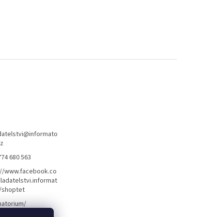
atelstvi
@
informato
cz
774 680 563
://www.facebook.co
ladatelstvi.informat
/shoptet
matorium/