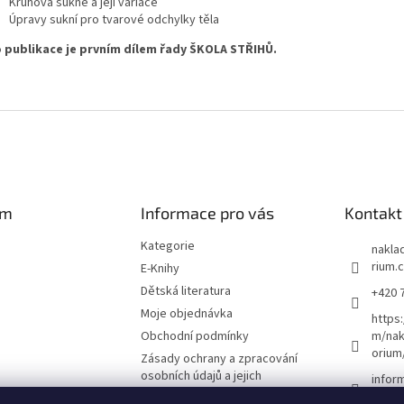
Kruhová sukně a její variace
Úpravy sukní pro tvarové odchylky těla
 publikace je prvním dílem řady ŠKOLA STŘIHŮ.
am
Informace pro vás
Kontakt
Kategorie
naklad
rium.
E-Knihy
Dětská literatura
+420 
Moje objednávka
https
Obchodní podmínky
m/nak
orium
Zásady ochrany a zpracování
osobních údajů a jejich
infor
používání