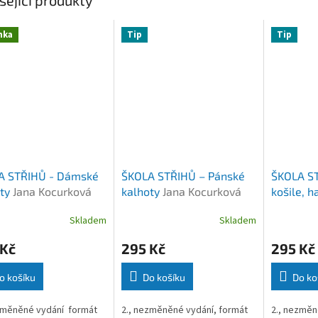
nka
Tip
Tip
A STŘIHŮ - Dámské
ŠKOLA STŘIHŮ – Pánské
ŠKOLA S
oty
Jana Kocurková
kalhoty
Jana Kocurková
košile, h
Jana Koc
Skladem
Skladem
 Kč
295 Kč
295 Kč
o košíku
Do košíku
Do ko
změněné vydání formát
2., nezměněné vydání, formát
2., nezměn