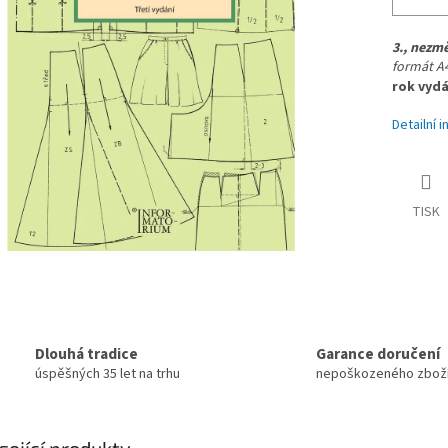
3., nezm
formát A4
rok vydá
Detailní 
TISK
Dlouhá tradice
Garance doručení
úspěšných 35 let na trhu
nepoškozeného zbož
sející produkty