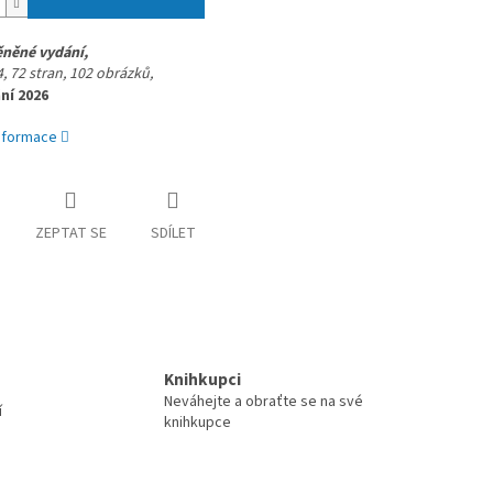
ěněné vydání,
, 72 stran,
102 obrázků,
ní 2026
informace
ZEPTAT SE
SDÍLET
Knihkupci
Neváhejte a obraťte se na své
í
knihkupce