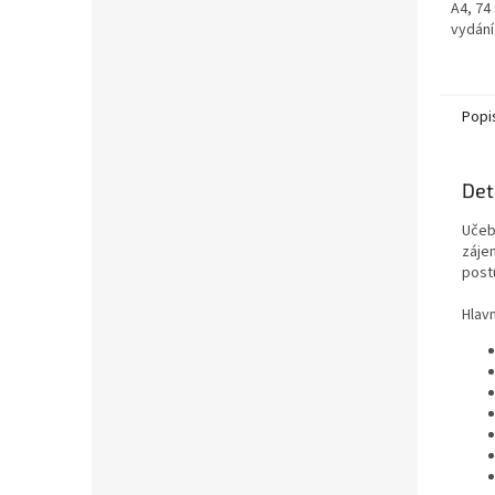
A4, 74
vydání
Popi
Det
Učeb
záje
post
Hlavn