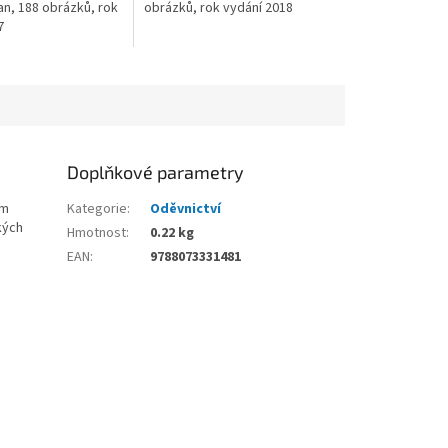
an, 188 obrázků, rok
obrázků, rok vydání 2018
7
Doplňkové parametry
ím
Kategorie
:
Oděvnictví
kých
Hmotnost
:
0.22 kg
EAN
:
9788073331481