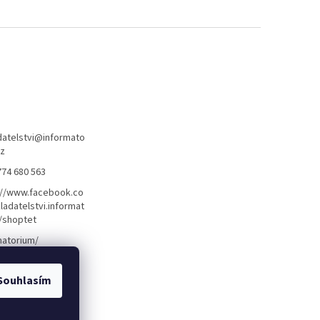
atelstvi
@
informato
cz
774 680 563
://www.facebook.co
ladatelstvi.informat
/shoptet
matorium/
Souhlasím