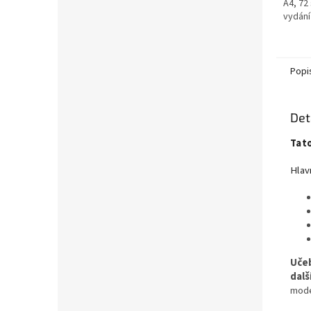
A4, 72
vydání
Popi
Det
Tat
Hlavn
Učeb
dalš
mode