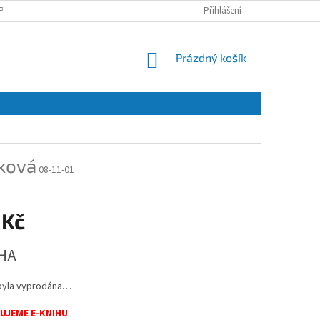
PRACOVÁNÍ OSOBNÍCH ÚDAJŮ A JEJICH POUŽÍVÁNÍ
Přihlášení
O NÁS
KONTAKT
NÁKUPNÍ
Prázdný košík
KOŠÍK
ková
08-11-01
 Kč
HA
byla vyprodána…
UJEME E-KNIHU