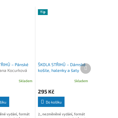
Tip
ŘIHŮ – Pánské
ŠKOLA STŘIHŮ – Dámské
Další
ana Kocurková
košile, halenky a šaty
produkt
Jana Kocurková
Skladem
Skladem
295 Kč
šíku
Do košíku
ěné vydání, formát
2., nezměněné vydání, formát