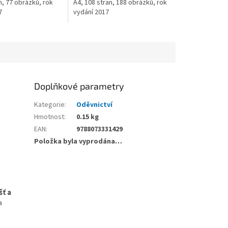
n, 77 obrázků, rok
A4, 108 stran, 188 obrázků, rok
7
vydání 2017
Doplňkové parametry
Kategorie
:
Oděvnictví
Hmotnost
:
0.15 kg
EAN
:
9788073331429
Položka byla vyprodána…
šť a
a