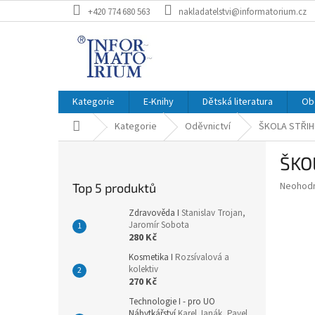
Přejít
+420 774 680 563
nakladatelstvi@informatorium.cz
na
obsah
Kategorie
E-Knihy
Dětská literatura
Ob
Domů
Kategorie
Oděvnictví
ŠKOLA STŘIH
P
ŠKO
o
s
Průměr
Neohod
Top 5 produktů
t
hodnoce
r
produkt
Zdravověda I
Stanislav Trojan,
a
Jaromír Sobota
je
280 Kč
0,0
n
z
n
Kosmetika I
Rozsívalová a
5
kolektiv
í
hvězdič
270 Kč
p
a
Technologie I - pro UO
Nábytkářství
Karel Janák, Pavel