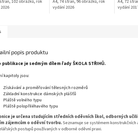
 stran, 102 obrázků, rok
A4, 74 stran, 96 obrázků, rok
A4, 72 stra
 2026
vydání 2026
vydání 201
s
ailní popis produktu
o publikace je sedmým dílem řady ŠKOLA STŘIHŮ.
í kapitoly jsou:
Získávání a proměřování tělesných rozměrů
Základní konstrukce dámských plášťů
Pláště volného typu
Pláště polopřiléhavého typu
nice je určena studujícím středních oděvních škol, odborných učili
ím zájemcům o oděvní tvorbu.
Seznamuje se systémem konstrukčních 
lářských postupů používaných v odborné oděvní praxi.