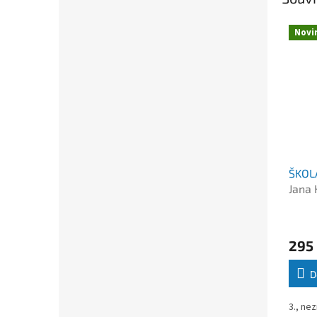
Novi
ŠKOL
Jana 
295
D
3., ne