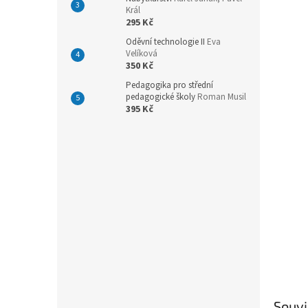
n
Král
e
295 Kč
l
Oděvní technologie II
Eva
Velíková
350 Kč
Pedagogika pro střední
pedagogické školy
Roman Musil
395 Kč
Souvi