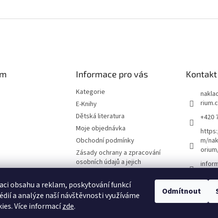
am
Informace pro vás
Kontakt
Kategorie
naklad
rium.
E-Knihy
Dětská literatura
+420 
Moje objednávka
https
Obchodní podmínky
m/nak
orium
Zásady ochrany a zpracování
osobních údajů a jejich
infor
používání
O nás
aci obsahu a reklam, poskytování funkcí
Odmítnout
édií a analýze naší návštěvnosti využíváme
Kontakty
ies. Více informací
zde
.