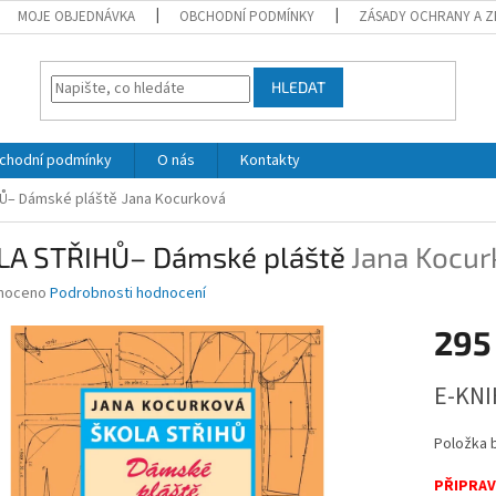
MOJE OBJEDNÁVKA
OBCHODNÍ PODMÍNKY
ZÁSADY OCHRANY A Z
HLEDAT
chodní podmínky
O nás
Kontakty
Ů– Dámské pláště
Jana Kocurková
LA STŘIHŮ– Dámské pláště
Jana Kocur
né
noceno
Podrobnosti hodnocení
ní
295
u
Měrná
E-KNI
cena:
ek.
Položka 
PŘIPRAV