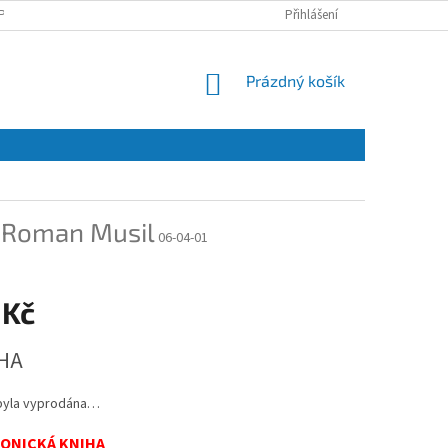
PRACOVÁNÍ OSOBNÍCH ÚDAJŮ A JEJICH POUŽÍVÁNÍ
Přihlášení
O NÁS
KONTAKT
NÁKUPNÍ
Prázdný košík
KOŠÍK
y
Roman Musil
06-04-01
 Kč
HA
byla vyprodána…
ONICKÁ KNIHA