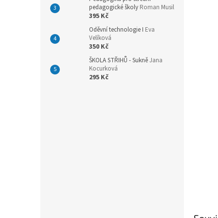
n
pedagogické školy
Roman Musil
e
395 Kč
l
Oděvní technologie I
Eva
Velíková
350 Kč
ŠKOLA STŘIHŮ - Sukně
Jana
Kocurková
295 Kč
Souvi