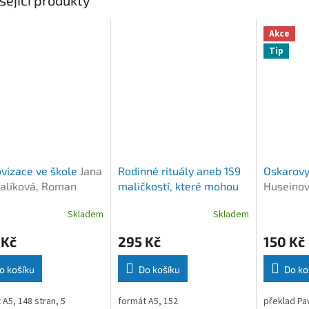
Akce
Tip
vizace ve škole
Jana
Rodinné rituály aneb 159
Oskarovy
alíková, Roman
maličkostí, které mohou
Huseinov
zničit vztah
Roman Musil
Petrlik
Skladem
Skladem
 Kč
295 Kč
150 Kč
o košíku
Do košíku
Do ko
 A5, 148 stran, 5
formát A5, 152
překlad Pav