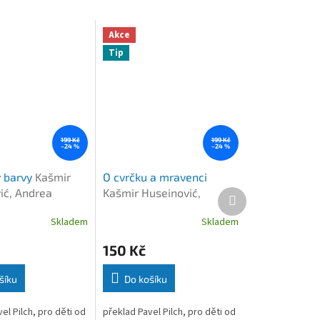
Akce
Tip
199 Kč
199 Kč
–24 %
–24 %
 barvy
Kašmir
O cvrčku a mravenci
ić, Andrea
Kašmir Huseinović,
Další
produkt
Andrea Petrlik
Skladem
Skladem
150 Kč
šíku
Do košíku
el Pilch, pro děti od
překlad Pavel Pilch, pro děti od