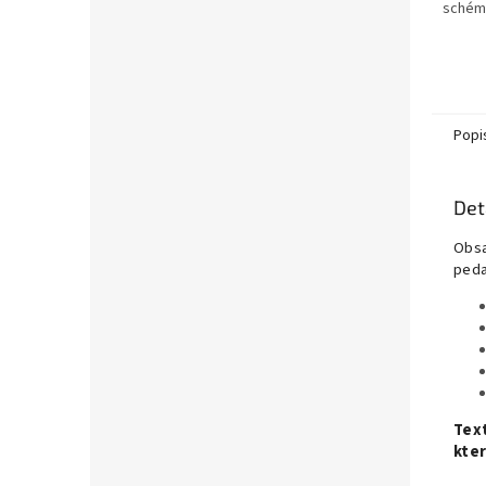
schéma
Popi
Det
Obsa
peda
Text
kter