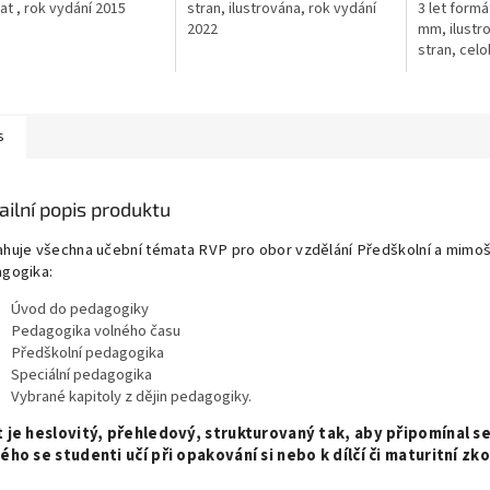
t , rok vydání 2015
stran, ilustrována, rok vydání
3 let formá
2022
mm, ilustr
stran, cel
2014
s
ailní popis produktu
huje všechna učební témata RVP pro obor vzdělání Předškolní a mimoš
gogika:
Úvod do pedagogiky
Pedagogika volného času
Předškolní pedagogika
Speciální pedagogika
Vybrané kapitoly z dějin pedagogiky.
 je heslovitý, přehledový, strukturovaný tak, aby připomínal se
ého se studenti učí při opakování si nebo k dílčí či maturitní zk