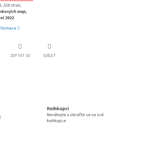
, 328 stran, 
nkových map, 
ní 2022
informace
ZEPTAT SE
SDÍLET
Knihkupci
Neváhejte a obraťte se na své
í
knihkupce