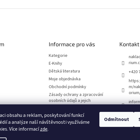
am
Informace pro vás
Kontakt
Kategorie
naklad
rium.
E-Knihy
Dětská literatura
+420 
Moje objednávka
https
Obchodní podmínky
m/nak
orium
Zásady ochrany a zpracování
osobních údajů a jejich
infor
používání
O nás
aci obsahu a reklam, poskytování funkcí
Odmítnout
édií a analýze naší návštěvnosti využíváme
Kontakty
ies. Více informací
zde
.