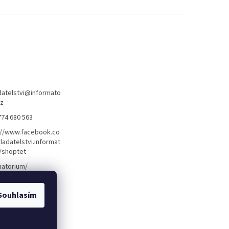
atelstvi
@
informato
cz
774 680 563
://www.facebook.co
ladatelstvi.informat
/shoptet
matorium/
Souhlasím