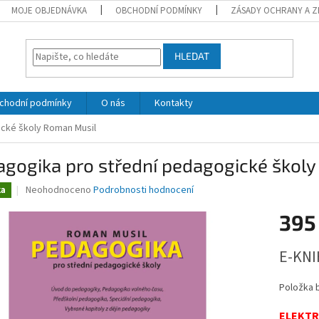
MOJE OBJEDNÁVKA
OBCHODNÍ PODMÍNKY
ZÁSADY OCHRANY A Z
HLEDAT
chodní podmínky
O nás
Kontakty
ické školy
Roman Musil
gogika pro střední pedagogické škol
Průměrné
Neohodnoceno
Podrobnosti hodnocení
ka
hodnocení
produktu
395
je
0,0
Měrná
E-KNI
z
cena:
5
hvězdiček.
Položka 
ELEKTR