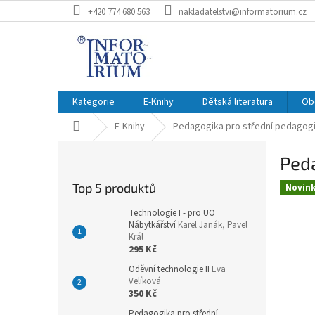
Přejít
+420 774 680 563
nakladatelstvi@informatorium.cz
na
obsah
Kategorie
E-Knihy
Dětská literatura
Ob
Domů
E-Knihy
Pedagogika pro střední pedagog
P
Peda
o
s
Top 5 produktů
Novin
t
r
Technologie I - pro UO
a
Nábytkářství
Karel Janák, Pavel
Král
n
295 Kč
n
Oděvní technologie II
Eva
í
Velíková
p
350 Kč
a
Pedagogika pro střední