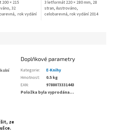
t 200 × 215
3 letformát 220 × 280 mm, 28
ováno, 32
stran, ilustrováno,
obarevná, rok vydání
celobarevná, rok vydání 2014
Doplňkové parametry
kolní
Kategorie
:
E-Knihy
Hmotnost
:
0.5 kg
EAN
:
9788073331443
Položka byla vyprodána…
šit, ze
oušce.