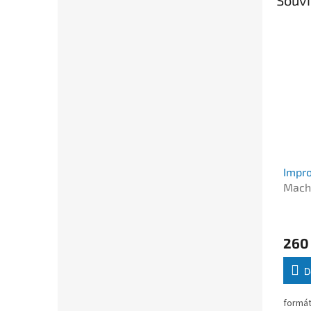
Impro
Mach
Musil
260
D
formát