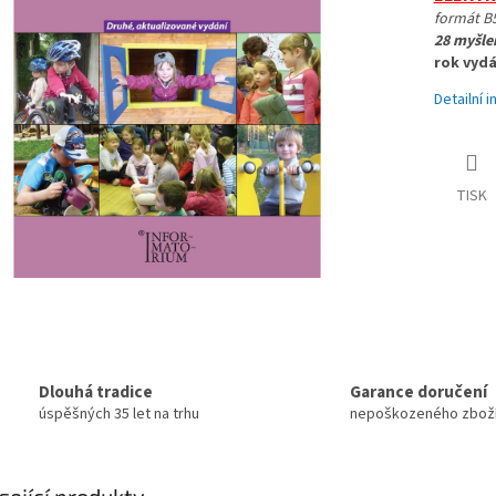
formát B5
28 myšle
rok vydá
Detailní 
TISK
Dlouhá tradice
Garance doručení
úspěšných 35 let na trhu
nepoškozeného zbož
sející produkty