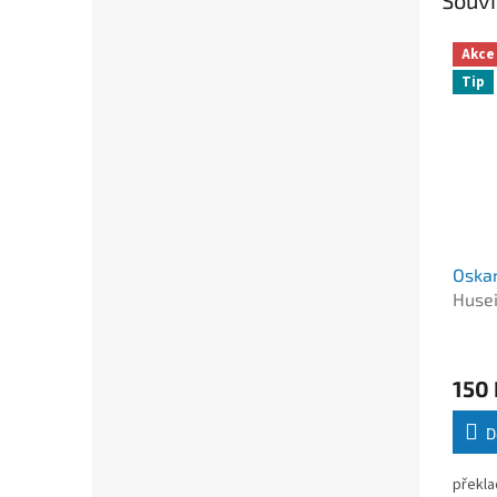
Akce
Tip
Oska
Husei
Petrl
150 
D
překla