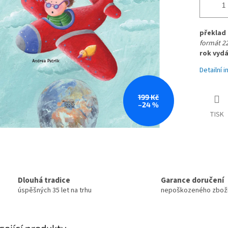
překlad 
formát 2
rok vydá
Detailní 
199 Kč
–24 %
TISK
Dlouhá tradice
Garance doručení
úspěšných 35 let na trhu
nepoškozeného zbož
sející produkty