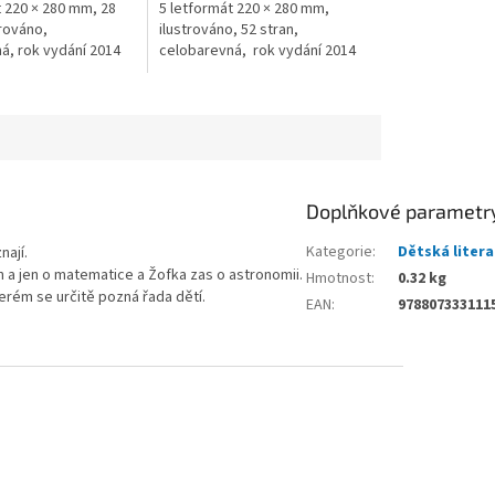
t 220 × 280 mm, 28
5 letformát 220 × 280 mm,
trováno,
ilustrováno, 52 stran,
á, rok vydání 2014
celobarevná, rok vydání 2014
Doplňkové parametr
Kategorie
:
Dětská liter
ají. 
 a jen o matematice a Žofka zas o astronomii. 
Hmotnost
:
0.32 kg
erém se určitě pozná řada dětí. 
EAN
:
978807333111