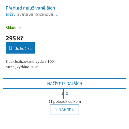
Přehled nejužívanějších
léčiv
Svatava Kocinová,
Zdeňka Štěrbáková, Šárka
Erbanová
Skladem
295 Kč
Do košíku
8., aktualizované vydání 100
stran, vydáno 2026
NAČÍST 13 DALŠÍCH
S
1
2
t
O
r
28
položek celkem
v
á
l
NAHORU
n
á
k
d
o
v
a