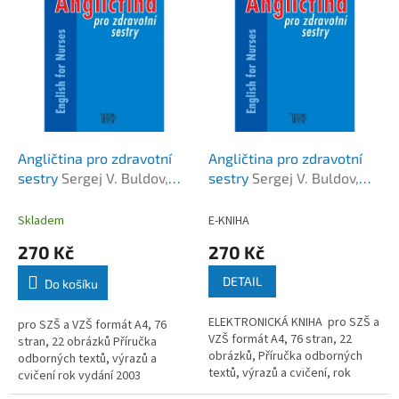
k
i
t
s
ů
p
r
o
d
u
k
Angličtina pro zdravotní
Angličtina pro zdravotní
t
sestry
Sergej V. Buldov,
sestry
Sergej V. Buldov,
ů
Marie Maxerová
Marie Maxerová
Skladem
E-KNIHA
270 Kč
270 Kč
DETAIL
Do košíku
ELEKTRONICKÁ KNIHA pro SZŠ a
pro SZŠ a VZŠ formát A4, 76
VZŠ formát A4, 76 stran, 22
stran, 22 obrázků Příručka
obrázků, Příručka odborných
odborných textů, výrazů a
textů, výrazů a cvičení, rok
cvičení rok vydání 2003
vydání 2003