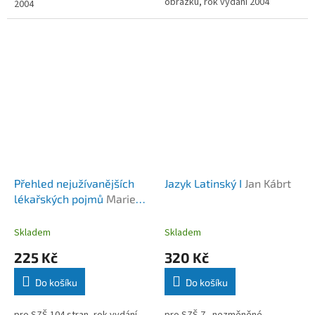
obrázků, rok vydání 2004
2004
Přehled nejužívanějších
Jazyk Latinský I
Jan Kábrt
lékařských pojmů
Marie
Krejsová
Skladem
Skladem
225 Kč
320 Kč
Do košíku
Do košíku
pro SZŠ 104 stran, rok vydání
pro SZŠ 7., nezměněné