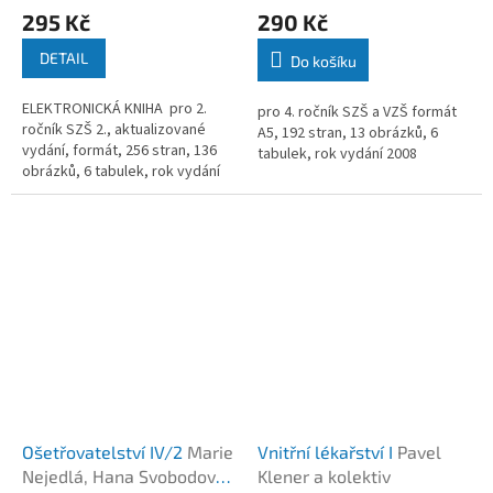
295 Kč
290 Kč
DETAIL
Do košíku
ELEKTRONICKÁ KNIHA pro 2.
pro 4. ročník SZŠ a VZŠ formát
ročník SZŠ 2., aktualizované
A5, 192 stran, 13 obrázků, 6
vydání, formát, 256 stran, 136
tabulek, rok vydání 2008
obrázků, 6 tabulek, rok vydání
2010
Ošetřovatelství IV/2
Marie
Vnitřní lékařství I
Pavel
Nejedlá, Hana Svobodová,
Klener a kolektiv