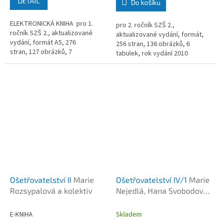
DETAIL
Do košíku
ELEKTRONICKÁ KNIHA pro 1.
pro 2. ročník SZŠ 2.,
ročník SZŠ 2., aktualizované
aktualizované vydání, formát,
vydání, formát A5, 276
256 stran, 136 obrázků, 6
stran, 127 obrázků, 7
tabulek, rok vydání 2010
tabulek, rok vydání 2010
Ošetřovatelství II
Marie
Ošetřovatelství IV/1
Marie
Rozsypalová a kolektiv
Nejedlá, Hana Svobodová,
Alena Šafránková
E-KNIHA
Skladem