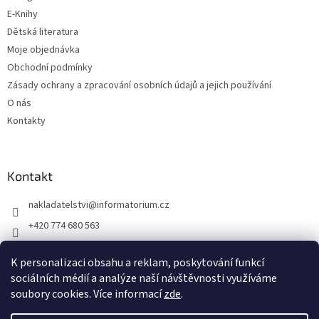
E-Knihy
Dětská literatura
Moje objednávka
Obchodní podmínky
Zásady ochrany a zpracování osobních údajů a jejich používání
O nás
Kontakty
Kontakt
nakladatelstvi
@
informatorium.cz
+420 774 680 563
https://www.facebook.com/nakladatelstvi.informatorium/shoptet
K personalizaci obsahu a reklam, poskytování funkcí
informatorium/
sociálních médií a analýze naší návštěvnosti využíváme
soubory cookies. Více informací
zde
.