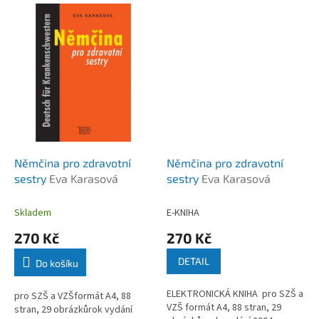
Němčina pro zdravotní
Němčina pro zdravotní
sestry
Eva Karasová
sestry
Eva Karasová
Skladem
E-KNIHA
270 Kč
270 Kč
DETAIL
Do košíku
ELEKTRONICKÁ KNIHA pro SZŠ a
pro SZŠ a VZŠformát A4, 88
VZŠ formát A4, 88 stran, 29
stran, 29 obrázkůrok vydání