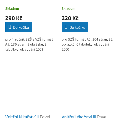
Alena Šafránková
Skladem
Skladem
290 Kč
220 Kč
Do košíku
Do košíku
pro 4. ročník SZŠ a VZŠ formát
pro SZŠ formát A5, 104 stran, 32
A5, 136 stran, 9 obrázků, 3
obrázků, 6 tabulek, rok vydání
tabulky, rok vydání 2008
2000
Vnitřní lékařství II
Pavel
Vnitřní lékařství III
Pavel