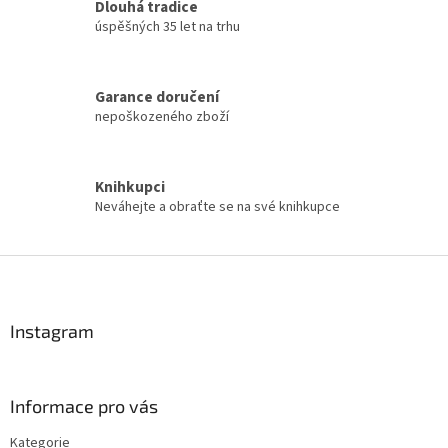
á
Dlouhá tradice
c
n
í
úspěšných 35 let na trhu
í
p
r
v
Garance doručení
k
nepoškozeného zboží
y
v
ý
p
Knihkupci
i
Neváhejte a obraťte se na své knihkupce
s
u
Z
á
p
a
Instagram
t
í
Informace pro vás
Kategorie