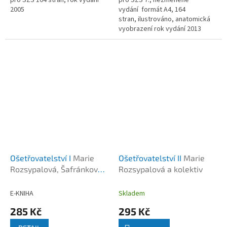
2005
vydání formát A4, 164
stran, ilustrováno, anatomická
vyobrazení rok vydání 2013
Ošetřovatelství I
Marie
Ošetřovatelství II
Marie
Rozsypalová, Šafránková,
Rozsypalová a kolektiv
Vytejčková
E-KNIHA
Skladem
285 Kč
295 Kč