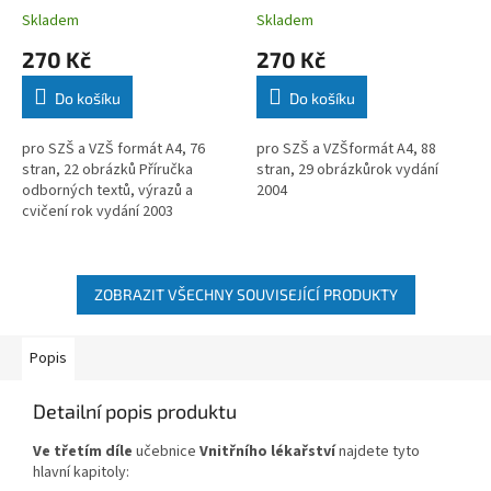
Skladem
Skladem
270 Kč
270 Kč
Do košíku
Do košíku
pro SZŠ a VZŠ formát A4, 76
pro SZŠ a VZŠformát A4, 88
stran, 22 obrázků Příručka
stran, 29 obrázkůrok vydání
odborných textů, výrazů a
2004
cvičení rok vydání 2003
ZOBRAZIT VŠECHNY SOUVISEJÍCÍ PRODUKTY
Popis
Detailní popis produktu
Ve třetím díle
učebnice
Vnitřního lékařství
najdete tyto
hlavní kapitoly: