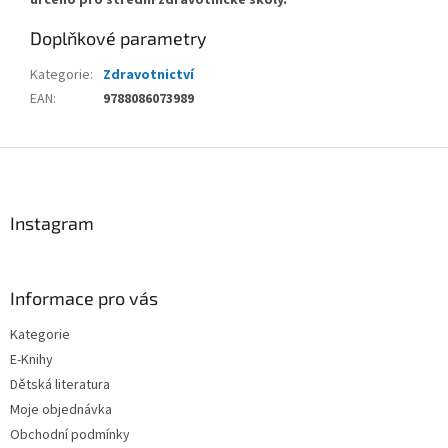
Doplňkové parametry
Kategorie
:
Zdravotnictví
EAN
:
9788086073989
Z
á
p
a
Instagram
t
í
Informace pro vás
Kategorie
E-Knihy
Dětská literatura
Moje objednávka
Obchodní podmínky