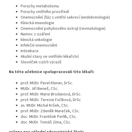
Poruchy metabolismu
Poruchy vnitřního prostředí
Onemocnění žláz s vnitřní sekrecí (endokrinologie)
Klinická imunologie
Onemocnění pohybového ústrojí (revmatologie)
Nemoc z ozáření
klinická onkologie
Infekční onemocnění
Intoxikace
Akutní stavy ve vnitřním lékařství
Slovníček cizích výrazů
Na této učebnice spolupracovali tito lékaři:
prof. MUDr. Pavel Klener, DrSc.
MUDr. Jiří Beneš, CSc.
prof. MUDr. Marie Brodanová, DrSc.
prof. MUDr. Terezie Fučíková, DrSc
as. MUDr. Michal Kršek, CSc.
prof. MUDr. Zdeněk Mareček, CSc.
doc. MUDr. František Perlík, CSc.
doc. MUDr. Tomáš Zima, CSc.
určeno pro střední zdravotnické školy.