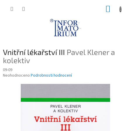
Přejít
NÁKUP
na
obsah
KOŠÍK
Vnitřní lékařství III
Pavel Klener a
kolektiv
09-09
Průměrné
Neohodnoceno
Podrobnosti hodnocení
hodnocení
produktu
je
0,0
z
5
hvězdiček.