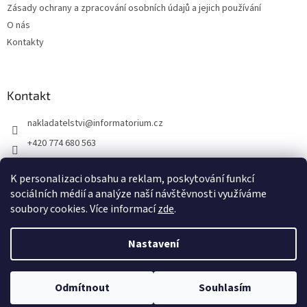
Zásady ochrany a zpracování osobních údajů a jejich používání
O nás
Kontakty
Kontakt
nakladatelstvi
@
informatorium.cz
+420 774 680 563
https://www.facebook.com/nakladatelstvi.informatorium/shoptet
K personalizaci obsahu a reklam, poskytování funkcí
informatorium/
sociálních médií a analýze naší návštěvnosti využíváme
soubory cookies. Více informací
zde
.
Vytvořil Shoptet
Nastavení
Copyright 2026
INFORMATORIUM
. Všechna práva vyhrazena.
Odmítnout
Souhlasím
Upravit nastavení cookies