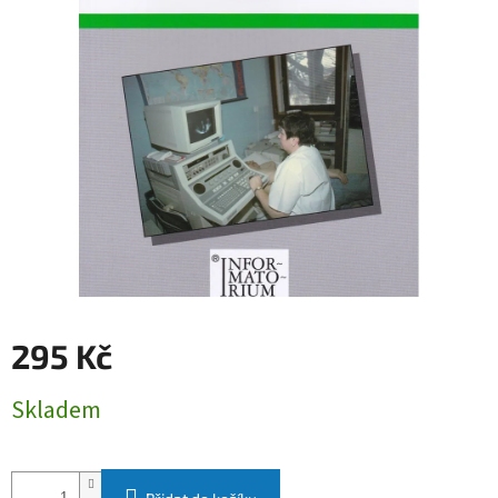
295 Kč
Měrná
Skladem
cena: