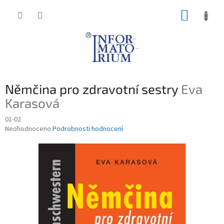
Přejít
NÁKUP
na
obsah
KOŠÍK
Němčina pro zdravotní sestry
Eva
Karasová
01-02
Průměrné
Neohodnoceno
Podrobnosti hodnocení
hodnocení
produktu
je
0,0
z
5
hvězdiček.