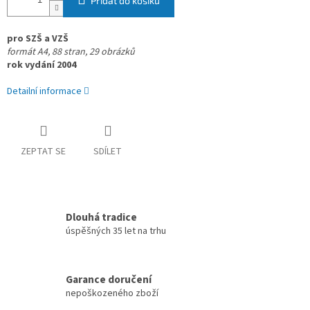
Přidat do košíku
pro SZŠ a VZŠ
formát A4,
88 stran, 29 obrázků
rok vydání 2004
Detailní informace
ZEPTAT SE
SDÍLET
Dlouhá tradice
úspěšných 35 let na trhu
Garance doručení
nepoškozeného zboží