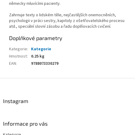
německy mluvícími pacienty.
Zahrnuje texty o lidském těle, nejčastějších onemocněních,
psychologii v práci sestry, kapitoly z ošetřovatelského procesu
atd., speciální slovní zásobu a řadu doplňovacích cvičení.
Doplňkové parametry
Kategorie
:
Kategorie
Hmotnost
:
0.25 kg
EAN
:
9788073330279
Z
á
p
a
Instagram
t
í
Informace pro vás
Kategorie