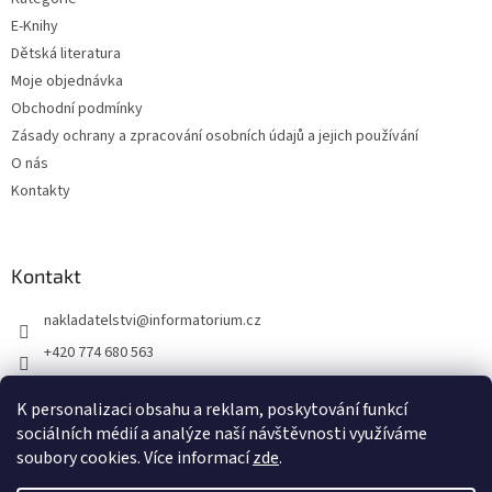
E-Knihy
Dětská literatura
Moje objednávka
Obchodní podmínky
Zásady ochrany a zpracování osobních údajů a jejich používání
O nás
Kontakty
Kontakt
nakladatelstvi
@
informatorium.cz
+420 774 680 563
https://www.facebook.com/nakladatelstvi.informatorium/shoptet
K personalizaci obsahu a reklam, poskytování funkcí
informatorium/
sociálních médií a analýze naší návštěvnosti využíváme
soubory cookies. Více informací
zde
.