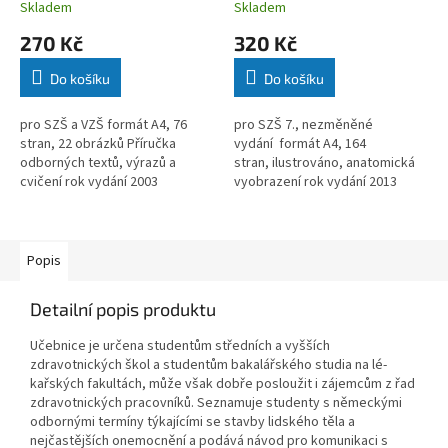
Skladem
Skladem
270 Kč
320 Kč
Do košíku
Do košíku
pro SZŠ a VZŠ formát A4, 76
pro SZŠ 7., nezměněné
stran, 22 obrázků Příručka
vydání formát A4, 164
odborných textů, výrazů a
stran, ilustrováno, anatomická
cvičení rok vydání 2003
vyobrazení rok vydání 2013
Popis
Detailní popis produktu
Učebnice je určena studentům středních a vyšších
zdravotnických škol a studentům bakalářského studia na lé­
kařských fakultách, může však dobře posloužit i zájemcům z řad
zdravotnických pracovníků. Seznamuje studenty s němec­kými
odbornými termíny týkajícími se stavby lidského těla a
nejčastějších onemocnění a podává návod pro komunikaci s