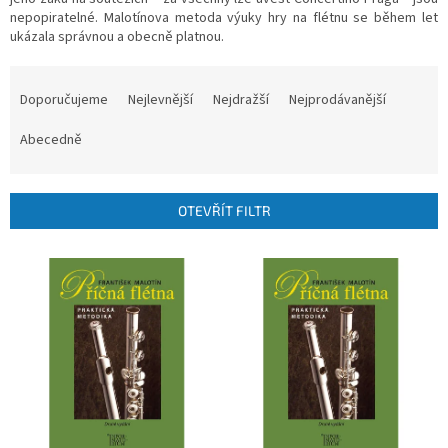
nepopiratelné. Malotínova metoda výuky hry na flétnu se během let
ukázala správnou a obecně platnou.
Ř
a
Doporučujeme
Nejlevnější
Nejdražší
Nejprodávanější
z
e
Abecedně
n
í
p
OTEVŘÍT FILTR
r
o
V
d
ý
u
p
k
i
t
s
ů
p
r
o
d