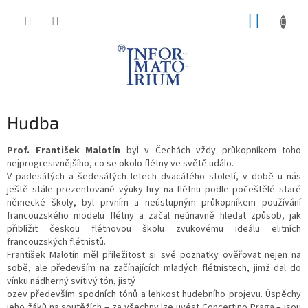
Přejít
NÁKUP
na
obsah
KOŠÍK
Hudba
Prof. František Malotín
byl v Čechách vždy průkopníkem toho
nejprogresivnějšího, co se okolo flétny ve světě událo.
V padesátých a šedesátých letech dvacátého století, v době u nás
ještě stále prezentované výuky hry na flétnu podle počeštělé staré
německé školy, byl prvním a neústupným průkopníkem používání
francouzského modelu flétny a začal neúnavně hledat způsob, jak
přiblížit českou flétnovou školu zvukovému ideálu elitních
francouzských flétnistů.
František Malotín měl příležitost si své poznatky ověřovat nejen na
sobě, ale především na začínajících mladých flétnistech, jimž dal do
vínku nádherný svítivý tón, jistý
ozev především spodních tónů a lehkost hudebního projevu. Úspěchy
jeho žáků na soutěžích – za všechny lze uvést Concertino Praga – jsou