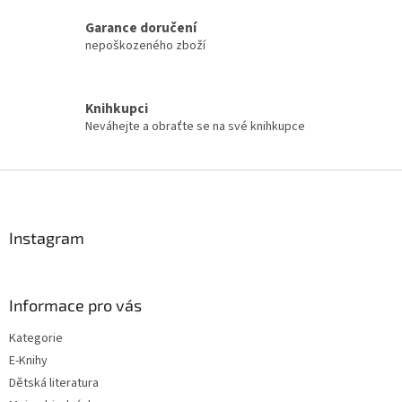
í
Garance doručení
p
nepoškozeného zboží
r
v
k
y
Knihkupci
v
Neváhejte a obraťte se na své knihkupce
ý
p
i
Z
s
á
u
p
a
Instagram
t
í
Informace pro vás
Kategorie
E-Knihy
Dětská literatura