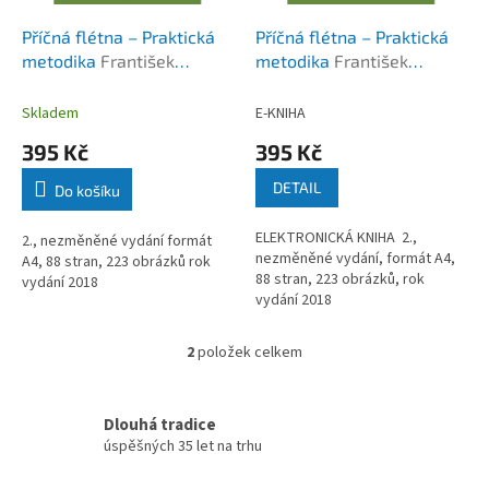
u
k
Příčná flétna – Praktická
Příčná flétna – Praktická
t
metodika
František
metodika
František
ů
Malotín
Malotín
Skladem
E-KNIHA
395 Kč
395 Kč
DETAIL
Do košíku
ELEKTRONICKÁ KNIHA 2.,
2., nezměněné vydání formát
nezměněné vydání, formát A4,
A4, 88 stran, 223 obrázků rok
88 stran, 223 obrázků, rok
vydání 2018
vydání 2018
2
položek celkem
O
v
l
á
Dlouhá tradice
d
úspěšných 35 let na trhu
a
c