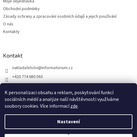
Moje objednávka
Obchodní podmínky
Zásady ochrany a zpracování osobních údajů a jejich používání
O nás
Kontakty
Kontakt
nakladatelstvi
@
informatorium.cz
+420 774 680 563
https://www.facebook.com/nakladatelstvi.informatorium/shoptet
K personalizaci obsahu a reklam, poskytování funkcí
informatorium/
sociálních médií a analýze naší návštěvnosti využíváme
soubory cookies. Více informací
zde
.
Vytvořil Shoptet
Nastavení
Copyright 2026
INFORMATORIUM
. Všechna práva vyhrazena.