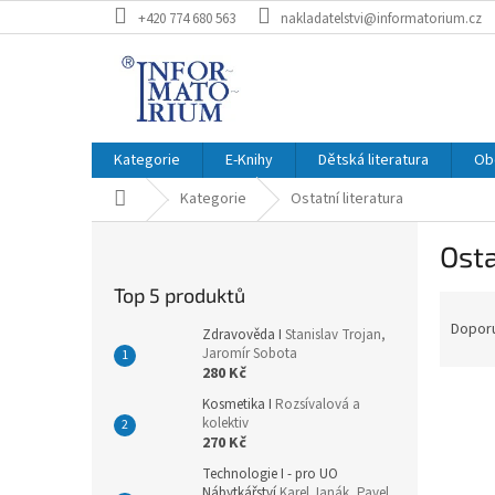
Přejít
+420 774 680 563
nakladatelstvi@informatorium.cz
na
obsah
Kategorie
E-Knihy
Dětská literatura
Ob
Domů
Kategorie
Ostatní literatura
P
Osta
o
s
Top 5 produktů
Ř
t
a
r
Dopor
Zdravověda I
Stanislav Trojan,
z
a
Jaromír Sobota
e
280 Kč
n
n
n
Kosmetika I
Rozsívalová a
í
kolektiv
í
270 Kč
p
p
V
r
a
Technologie I - pro UO
ý
Nábytkářství
Karel Janák, Pavel