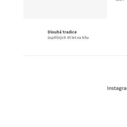
Dlouhá tradice
úspěšných 35 let na trhu
Z
á
p
a
t
Instagr
í