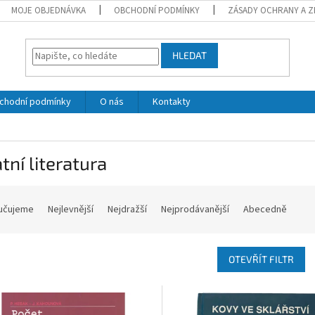
MOJE OBJEDNÁVKA
OBCHODNÍ PODMÍNKY
ZÁSADY OCHRANY A Z
HLEDAT
chodní podmínky
O nás
Kontakty
tní literatura
učujeme
Nejlevnější
Nejdražší
Nejprodávanější
Abecedně
OTEVŘÍT FILTR