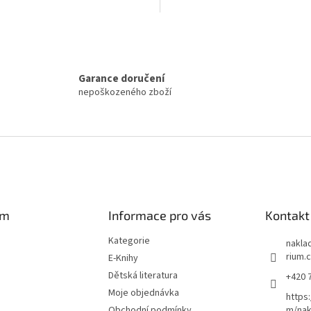
O
v
l
á
Garance doručení
d
nepoškozeného zboží
a
c
í
p
r
v
k
y
v
am
Informace pro vás
Kontakt
ý
p
Kategorie
i
naklad
s
rium.
E-Knihy
u
Dětská literatura
+420 
Moje objednávka
https
Obchodní podmínky
m/nak