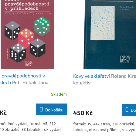
 pravděpodobnosti v
Kovy ve sklářství
Roland Kir
adech
Petr Hebák, Jana
kolektiv
unová
Skladem
Do košíku
Do
 Kč
450 Kč
změněné vydání, formát A5, 312
formát B5, 442 stran, 238 obrázků,
 40 obrázků, 38 tabulek, rok vydání
tabulek, obrazová příloha, rok vyd