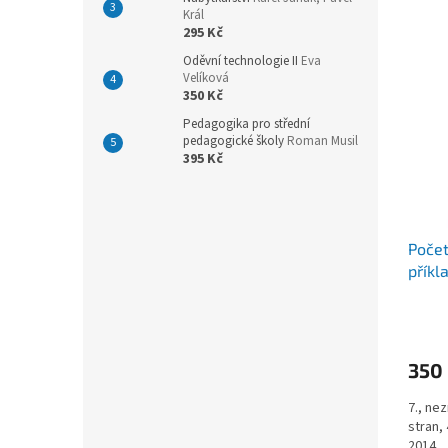
o
n
p
Král
d
e
i
295 Kč
u
l
s
Oděvní technologie II
Eva
k
p
Velíková
t
350 Kč
r
ů
o
Pedagogika pro střední
d
pedagogické školy
Roman Musil
395 Kč
u
k
t
ů
Počet
příkl
Kaho
350
7., ne
stran,
2014