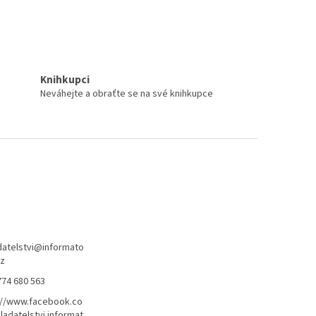
Knihkupci
Neváhejte a obraťte se na své knihkupce
atelstvi
@
informato
cz
774 680 563
://www.facebook.co
ladatelstvi.informat