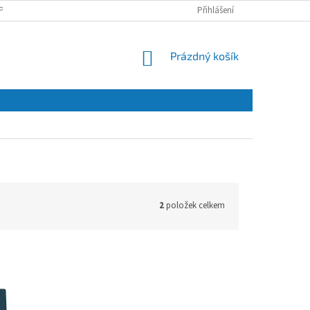
PRACOVÁNÍ OSOBNÍCH ÚDAJŮ A JEJICH POUŽÍVÁNÍ
Přihlášení
O NÁS
KONTAKT
NÁKUPNÍ
Prázdný košík
KOŠÍK
2
položek celkem