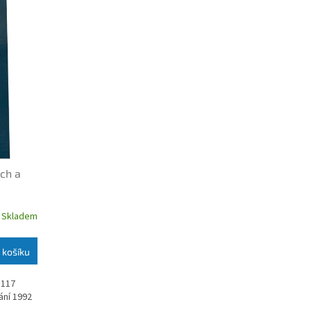
sch a
Skladem
 košíku
 117
ání 1992