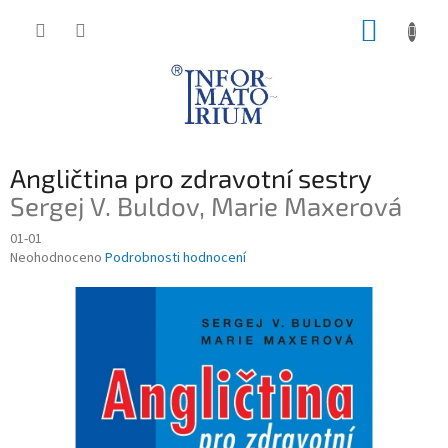
Přejít
NÁKUP
na
obsah
KOŠÍK
Angličtina pro zdravotní sestry
Sergej V. Buldov, Marie Maxerová
01-01
Průměrné
Neohodnoceno
Podrobnosti hodnocení
hodnocení
produktu
je
0,0
z
5
hvězdiček.