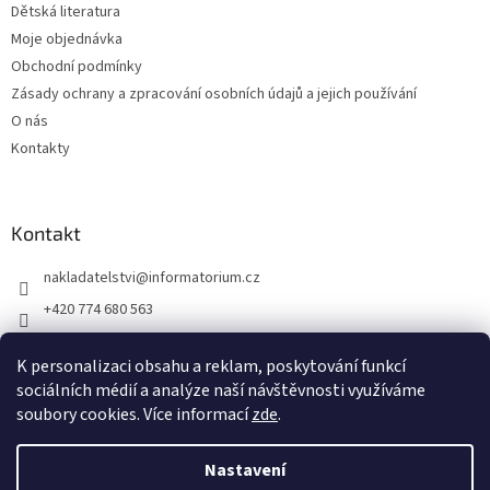
Dětská literatura
Moje objednávka
Obchodní podmínky
Zásady ochrany a zpracování osobních údajů a jejich používání
O nás
Kontakty
Kontakt
nakladatelstvi
@
informatorium.cz
+420 774 680 563
https://www.facebook.com/nakladatelstvi.informatorium/shoptet
K personalizaci obsahu a reklam, poskytování funkcí
informatorium/
sociálních médií a analýze naší návštěvnosti využíváme
soubory cookies. Více informací
zde
.
Vytvořil Shoptet
Nastavení