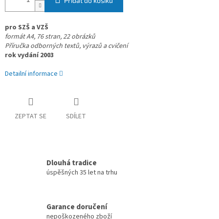
Přidat do košíku
pro SZŠ a VZŠ
formát A4, 76 stran, 22 obrázků
Příručka odborných textů, výrazů a cvičení
rok vydání 2003
Detailní informace
ZEPTAT SE
SDÍLET
Dlouhá tradice
úspěšných 35 let na trhu
Garance doručení
nepoškozeného zboží