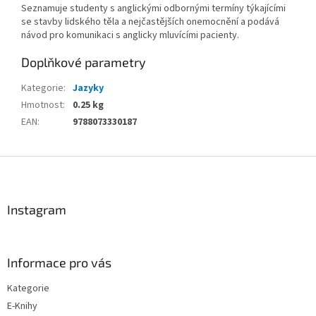
Seznamuje studenty s anglickými odbornými termíny týkajícími
se stavby lidského těla a nejčastějších onemocnění a podává
návod pro komunikaci s anglicky mluvícími pacienty.
Doplňkové parametry
Kategorie
:
Jazyky
Hmotnost
:
0.25 kg
EAN
:
9788073330187
Z
á
p
a
Instagram
t
í
Informace pro vás
Kategorie
E-Knihy