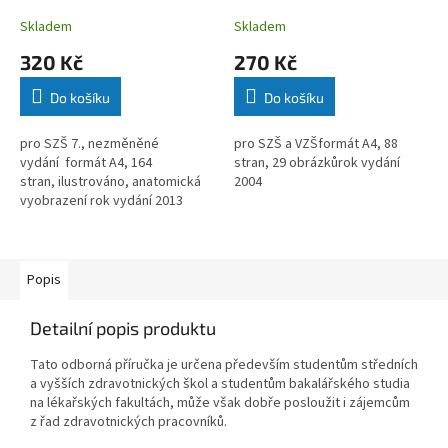
Skladem
Skladem
320 Kč
270 Kč
Do košíku
Do košíku
pro SZŠ 7., nezměněné
pro SZŠ a VZŠformát A4, 88
vydání formát A4, 164
stran, 29 obrázkůrok vydání
stran, ilustrováno, anatomická
2004
vyobrazení rok vydání 2013
Popis
Detailní popis produktu
Tato odborná příručka je určena především studentům středních
a vyšších zdravotnických škol a studentům bakalářského studia
na lékařských fakultách, může však dobře posloužit i zájemcům
z řad zdravotnických pracovníků.