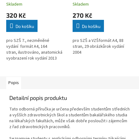
Skladem
Skladem
320 Kč
270 Kč
Do košíku
Do košíku
pro SZŠ 7., nezměněné
pro SZŠ a VZŠformát A4, 88
vydání formát A4, 164
stran, 29 obrázkůrok vydání
stran, ilustrováno, anatomická
2004
vyobrazení rok vydání 2013
Popis
Detailní popis produktu
Tato odborná příručka je určena především studentům středních
a vyšších zdravotnických škol a studentům bakalářského studia
na lékařských fakultách, může však dobře posloužit i zájemcům
z řad zdravotnických pracovníků.
Seznamuje studenty s anglickými odbornými termíny týkajícími