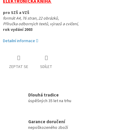
ELEKTRONICKÁ KNIHA
pro SZŠ a VZŠ
formát A4, 76 stran, 22 obrázků,
Příručka odborných textů, výrazů a cvičení,
rok vydání 2003
Detailní informace
ZEPTAT SE
SDÍLET
Dlouhá tradice
úspěšných 35 let na trhu
Garance doručení
nepoškozeného zboží