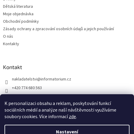
Dětská literatura
Moje objednávka
Obchodní podmínky
Zásady ochrany a zpracování osobních údajů a jejich používání
O nás
Kontakty
Kontakt
nakladatelstvi
@
informatorium.cz
+420 774 680 563
https://www.facebook.com/nakladatelstvi.informatorium/shoptet
K personalizaci obsahu a reklam, poskytování funkcí
informatorium/
sociálních médií a analýze naší návštěvnosti využíváme
soubory cookies. Více informací
zde
.
Vytvořil Shoptet
Nastavení