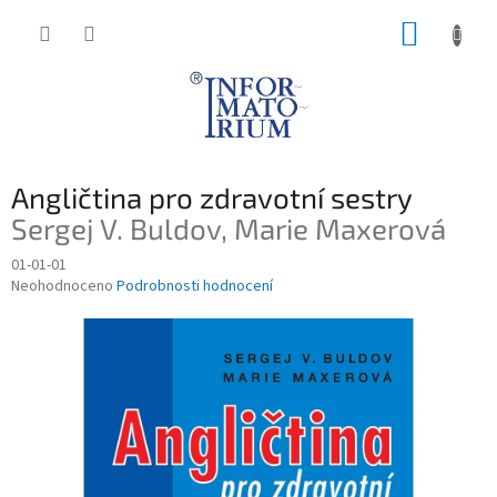
Přejít
NÁKUP
na
obsah
KOŠÍK
Angličtina pro zdravotní sestry
Sergej V. Buldov, Marie Maxerová
01-01-01
Průměrné
Neohodnoceno
Podrobnosti hodnocení
hodnocení
produktu
je
0,0
z
5
hvězdiček.