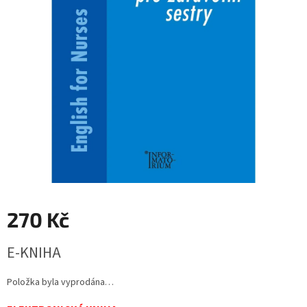
270 Kč
Měrná
E-KNIHA
cena:
Položka byla vyprodána…