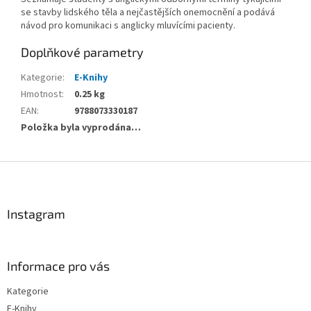
se stavby lidského těla a nejčastějších onemocnění a podává
návod pro komunikaci s anglicky mluvícími pacienty.
Doplňkové parametry
Kategorie
:
E-Knihy
Hmotnost
:
0.25 kg
EAN
:
9788073330187
Položka byla vyprodána…
Z
á
p
a
Instagram
t
í
Informace pro vás
Kategorie
E-Knihy