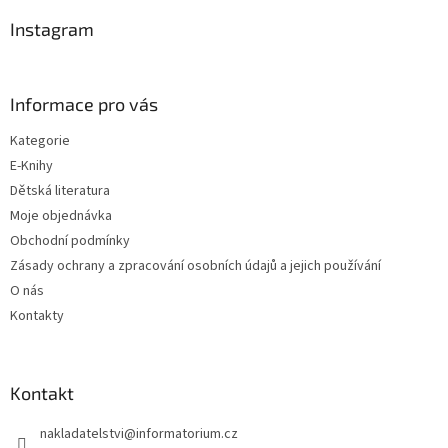
p
a
Instagram
t
í
Informace pro vás
Kategorie
E-Knihy
Dětská literatura
Moje objednávka
Obchodní podmínky
Zásady ochrany a zpracování osobních údajů a jejich používání
O nás
Kontakty
Kontakt
nakladatelstvi
@
informatorium.cz