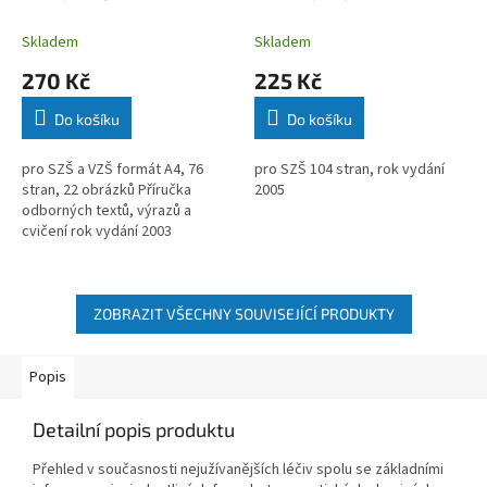
Marie Maxerová
Krejsová
Skladem
Skladem
270 Kč
225 Kč
Do košíku
Do košíku
pro SZŠ a VZŠ formát A4, 76
pro SZŠ 104 stran, rok vydání
stran, 22 obrázků Příručka
2005
odborných textů, výrazů a
cvičení rok vydání 2003
ZOBRAZIT VŠECHNY SOUVISEJÍCÍ PRODUKTY
Popis
Detailní popis produktu
Přehled v současnosti nejužívanějších léčiv spolu se základními