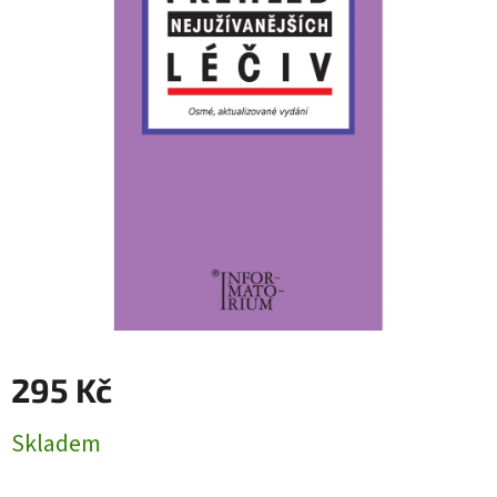
295 Kč
Měrná
Skladem
cena: