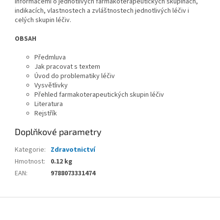
informacemi o jednotlivých farmakoterapeutických skupinách,
indikacích, vlastnostech a zvláštnostech jednotlivých léčiv i
celých skupin léčiv.
OBSAH
Předmluva
Jak pracovat s textem
Úvod do problematiky léčiv
Vysvětlivky
Přehled farmakoterapeutických skupin léčiv
Literatura
Rejstřík
Doplňkové parametry
Kategorie
:
Zdravotnictví
Hmotnost
:
0.12 kg
EAN
:
9788073331474
Z
á