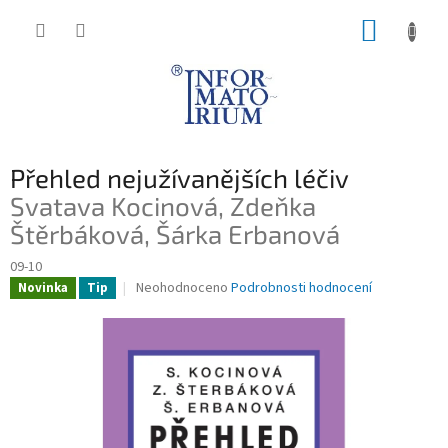
Přejít
NÁKUP
na
obsah
KOŠÍK
Přehled nejužívanějších léčiv
Svatava Kocinová, Zdeňka
Štěrbáková, Šárka Erbanová
09-10
Průměrné
Neohodnoceno
Podrobnosti hodnocení
Novinka
Tip
hodnocení
produktu
je
0,0
z
5
hvězdiček.