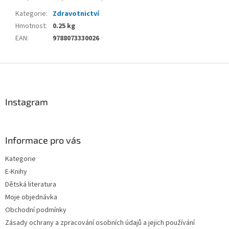
Kategorie
:
Zdravotnictví
Hmotnost
:
0.25 kg
EAN
:
9788073330026
Z
á
p
a
Instagram
t
í
Informace pro vás
Kategorie
E-Knihy
Dětská literatura
Moje objednávka
Obchodní podmínky
Zásady ochrany a zpracování osobních údajů a jejich používání