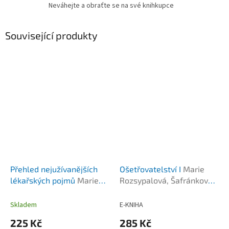
Neváhejte a obraťte se na své knihkupce
Související produkty
Přehled nejužívanějších
Ošetřovatelství I
Marie
lékařských pojmů
Marie
Rozsypalová, Šafránková,
Krejsová
Vytejčková
Skladem
E-KNIHA
225 Kč
285 Kč