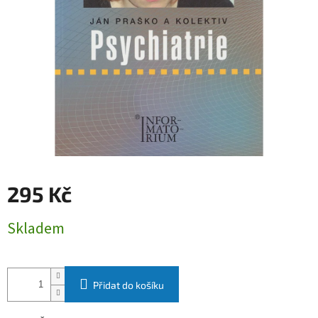
295 Kč
Měrná
Skladem
cena:
Přidat do košíku