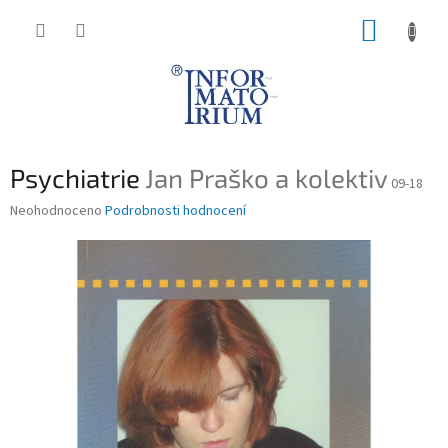
Přejít
NÁKUP
na
obsah
KOŠÍK
Psychiatrie
Jan Praško a kolektiv
09-18
Průměrné
Neohodnoceno
Podrobnosti hodnocení
hodnocení
produktu
je
0,0
z
5
hvězdiček.