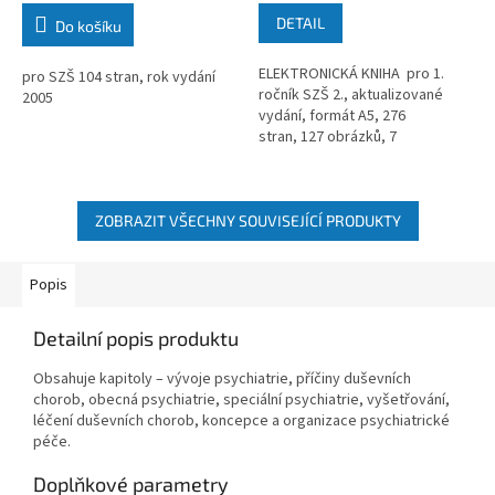
DETAIL
Do košíku
ELEKTRONICKÁ KNIHA pro 1.
pro SZŠ 104 stran, rok vydání
ročník SZŠ 2., aktualizované
2005
vydání, formát A5, 276
stran, 127 obrázků, 7
tabulek, rok vydání 2010
ZOBRAZIT VŠECHNY SOUVISEJÍCÍ PRODUKTY
Popis
Detailní popis produktu
Obsahuje kapitoly – vývoje psychiatrie, příčiny duševních
chorob, obecná psychiatrie, speciální psychiatrie, vyšetřování,
léčení duševních chorob, koncepce a organizace psychiatrické
péče.
Doplňkové parametry