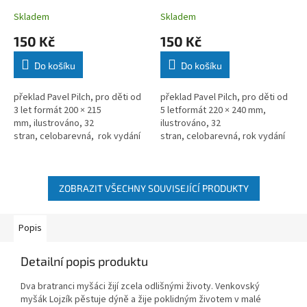
Skladem
Skladem
150 Kč
150 Kč
Do košíku
Do košíku
překlad Pavel Pilch, pro děti od
překlad Pavel Pilch, pro děti od
3 let formát 200 × 215
5 letformát 220 × 240 mm,
mm, ilustrováno, 32
ilustrováno, 32
stran, celobarevná, rok vydání
stran, celobarevná, rok vydání
2014
2014
ZOBRAZIT VŠECHNY SOUVISEJÍCÍ PRODUKTY
Popis
Detailní popis produktu
Dva bratranci myšáci žijí zcela odlišnými životy. Venkovský
myšák Lojzík pěstuje dýně a žije poklidným životem v malé