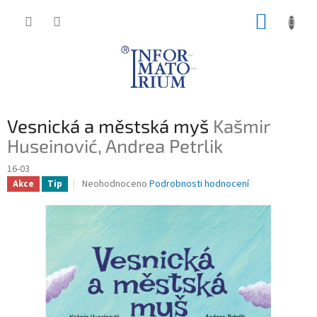
Přejít
NÁKUP
na
obsah
KOŠÍK
Vesnická a městská myš
Kašmir
Huseinović, Andrea Petrlik
16-03
Průměrné
Neohodnoceno
Podrobnosti hodnocení
Akce
Tip
hodnocení
produktu
je
0,0
z
5
hvězdiček.