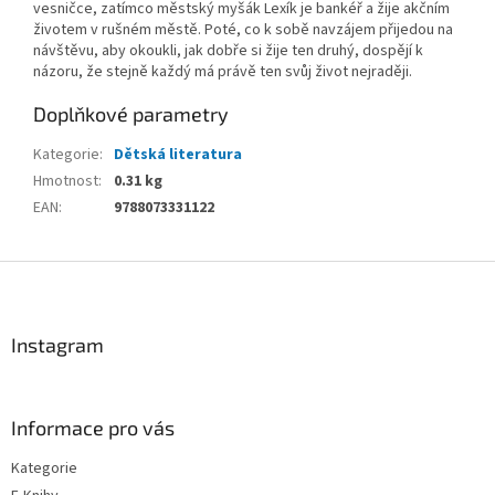
vesničce, zatímco městský myšák Lexík je bankéř a žije akčním
životem v rušném městě. Poté, co k sobě navzájem přijedou na
návštěvu, aby okoukli, jak dobře si žije ten druhý, dospějí k
názoru, že stejně každý má právě ten svůj život nejraději.
Doplňkové parametry
Kategorie
:
Dětská literatura
Hmotnost
:
0.31 kg
EAN
:
9788073331122
Z
á
p
a
Instagram
t
í
Informace pro vás
Kategorie