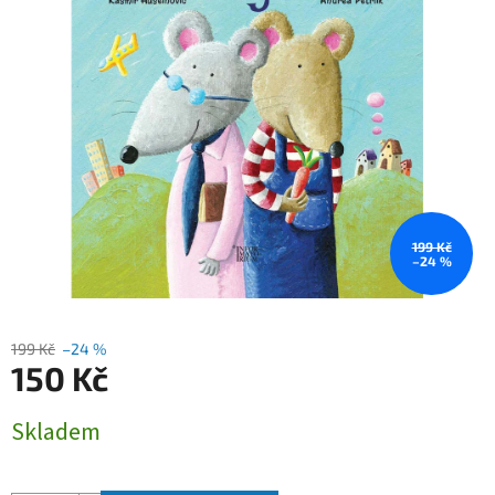
199 Kč
–24 %
199 Kč
–24 %
150 Kč
Měrná
Skladem
cena: