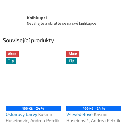
Knihkupci
Neváhejte a obraťte se na své knihkupce
Související produkty
Akce
Akce
Tip
Tip
199 Kč
–24 %
199 Kč
–24 %
Oskarovy barvy
Kašmir
Vševědělové
Kašmir
Huseinović, Andrea Petrlik
Huseinović, Andrea Petrlik