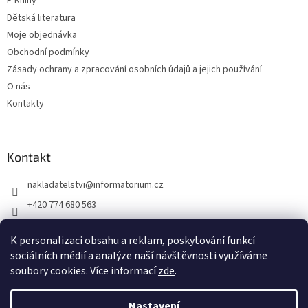
E-Knihy
Dětská literatura
Moje objednávka
Obchodní podmínky
Zásady ochrany a zpracování osobních údajů a jejich používání
O nás
Kontakty
Kontakt
nakladatelstvi
@
informatorium.cz
+420 774 680 563
https://www.facebook.com/nakladatelstvi.informatorium/shoptet
K personalizaci obsahu a reklam, poskytování funkcí
informatorium/
sociálních médií a analýze naší návštěvnosti využíváme
soubory cookies. Více informací
zde
.
Vytvořil Shoptet
Nastavení