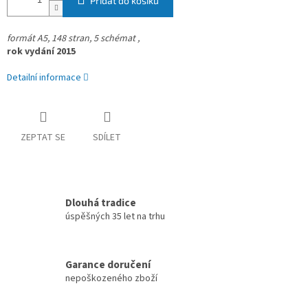
Přidat do košíku
formát A5, 148 stran,
5 schémat ,
rok vydání 2015
Detailní informace
ZEPTAT SE
SDÍLET
Dlouhá tradice
úspěšných 35 let na trhu
Garance doručení
nepoškozeného zboží