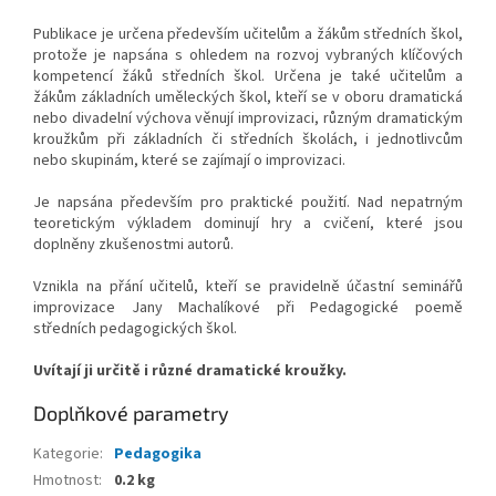
Publikace je určena především učitelům a žákům středních škol,
protože je napsána s ohledem na rozvoj vybraných klíčových
kompetencí žáků středních škol. Určena je také učitelům a
žákům základních uměleckých škol, kteří se v oboru dramatická
nebo divadelní výchova věnují improvizaci, různým dramatickým
kroužkům při základních či středních školách, i jednotlivcům
nebo skupinám, které se zajímají o improvizaci.
Je napsána především pro praktické použití. Nad nepatrným
teoretickým výkladem dominují hry a cvičení, které jsou
doplněny zkušenostmi autorů.
Vznikla na přání učitelů, kteří se pravidelně účastní seminářů
improvizace Jany Machalíkové při Pedagogické poemě
středních pedagogických škol.
Uvítají ji určitě i různé dramatické kroužky.
Doplňkové parametry
Kategorie
:
Pedagogika
Hmotnost
:
0.2 kg