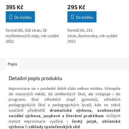
395 Kč
295 Kč
Do košíku
Do košíku
formát B5, 328 stran, 28
formát A5, 152
myšlenkových map, rok vydání
stran, ilustrována, rok vydání
2022
2022
Popis
Detailní popis produktu
Improvizace se v poslední době stala velkou módou. Vstoupila
do masových médií, do uměleckých škol, ale vstupuje i do
programu škol středních (např. gymnázií, středních
pedagogických škol a pedagogických lyceí), kde se stává
součástí předmětů
dramatická výchova, osobnostně
sociální výchova, jazykové a literární praktikum
. Určitých
metod improvizace využívá i
český jazyk, občanská
výchova
či
základy společenských věd
.