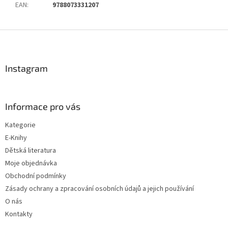
EAN
:
9788073331207
Z
á
p
a
Instagram
t
í
Informace pro vás
Kategorie
E-Knihy
Dětská literatura
Moje objednávka
Obchodní podmínky
Zásady ochrany a zpracování osobních údajů a jejich používání
O nás
Kontakty