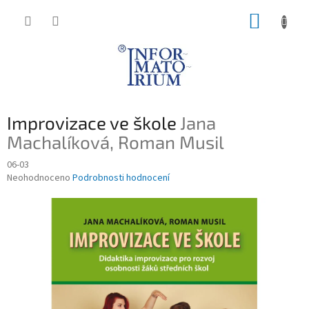
Přejít
NÁKUP
na
obsah
KOŠÍK
Improvizace ve škole
Jana
Machalíková, Roman Musil
06-03
Průměrné
Neohodnoceno
Podrobnosti hodnocení
hodnocení
produktu
je
0,0
z
5
hvězdiček.