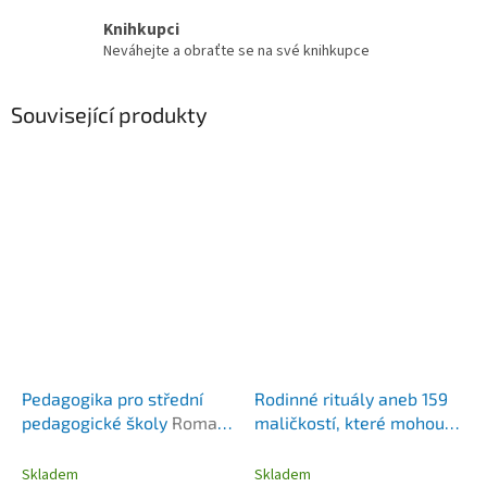
Knihkupci
Neváhejte a obraťte se na své knihkupce
Související produkty
Pedagogika pro střední
Rodinné rituály aneb 159
pedagogické školy
Roman
maličkostí, které mohou
Musil
zničit vztah
Roman Musil
Skladem
Skladem