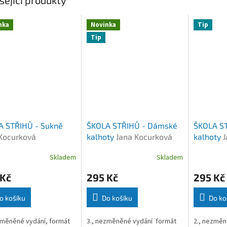
nka
Novinka
Tip
Tip
A STŘIHŮ - Sukně
ŠKOLA STŘIHŮ - Dámské
ŠKOLA ST
Kocurková
kalhoty
Jana Kocurková
kalhoty
J
Skladem
Skladem
 Kč
295 Kč
295 Kč
o košíku
Do košíku
Do ko
změněné vydání, formát
3., nezměněné vydání formát
2., nezměn