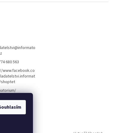
atelstvi
@
informato
cz
774 680 563
://www.facebook.co
ladatelstvi.informat
/shoptet
matorium/
Souhlasím