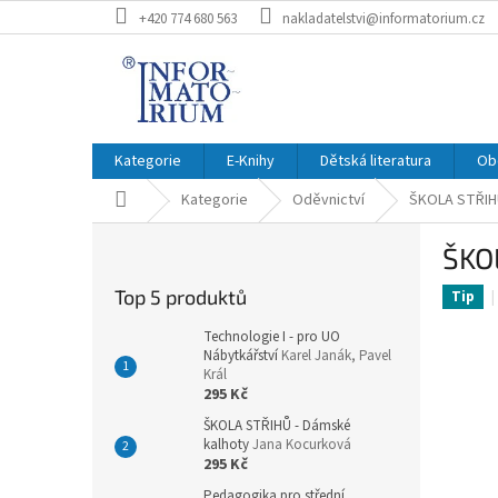
Přejít
+420 774 680 563
nakladatelstvi@informatorium.cz
na
obsah
Kategorie
E-Knihy
Dětská literatura
Ob
Domů
Kategorie
Oděvnictví
ŠKOLA STŘIHŮ
P
ŠKO
o
s
Top 5 produktů
Tip
t
r
Technologie I - pro UO
a
Nábytkářství
Karel Janák, Pavel
Král
n
295 Kč
n
ŠKOLA STŘIHŮ - Dámské
í
kalhoty
Jana Kocurková
p
295 Kč
a
Pedagogika pro střední