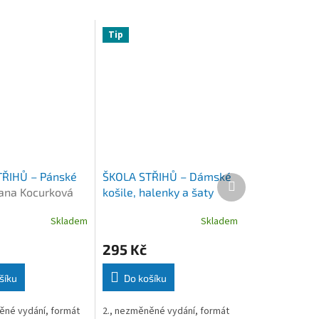
Tip
ŘIHŮ – Pánské
ŠKOLA STŘIHŮ – Dámské
Další
ana Kocurková
košile, halenky a šaty
produkt
Jana Kocurková
Skladem
Skladem
295 Kč
šíku
Do košíku
ěné vydání, formát
2., nezměněné vydání, formát