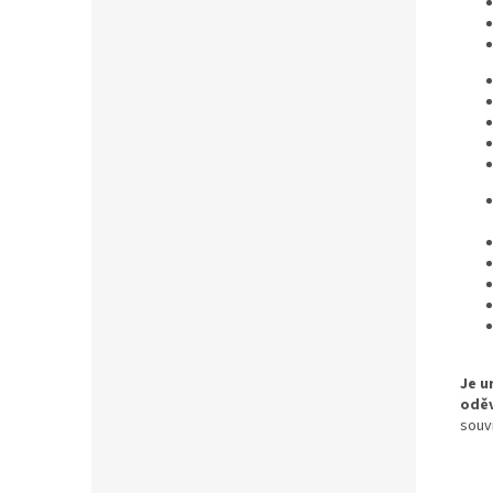
Je u
oděv
souv