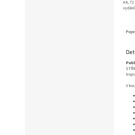
A4, 72
vydání
Popi
Det
Publ
STŘI
trup
V kni