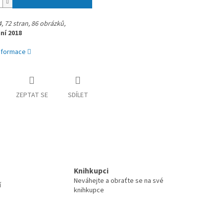
, 72 stran,
86 obrázků,
ní 2018
informace
ZEPTAT SE
SDÍLET
Knihkupci
Neváhejte a obraťte se na své
í
knihkupce