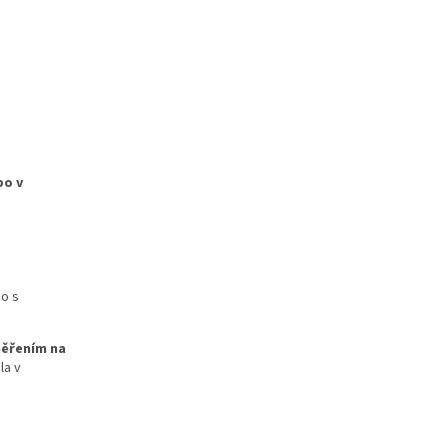
bo v
o s
měřením na
la v