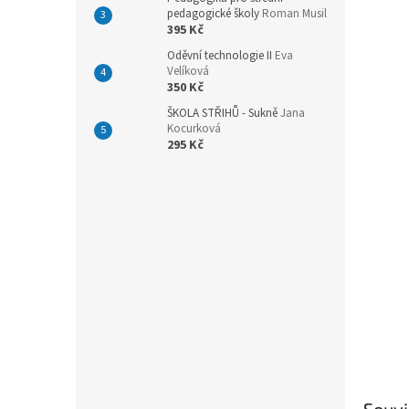
n
pedagogické školy
Roman Musil
e
395 Kč
l
Oděvní technologie II
Eva
Velíková
350 Kč
ŠKOLA STŘIHŮ - Sukně
Jana
Kocurková
295 Kč
Souvi