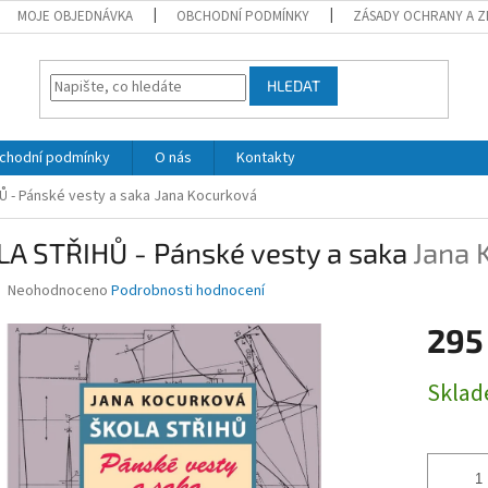
MOJE OBJEDNÁVKA
OBCHODNÍ PODMÍNKY
ZÁSADY OCHRANY A Z
HLEDAT
chodní podmínky
O nás
Kontakty
 - Pánské vesty a saka
Jana Kocurková
LA STŘIHŮ - Pánské vesty a saka
Jana 
Průměrné
Neohodnoceno
Podrobnosti hodnocení
hodnocení
produktu
295
je
0,0
Měrná
Skla
z
cena:
5
hvězdiček.