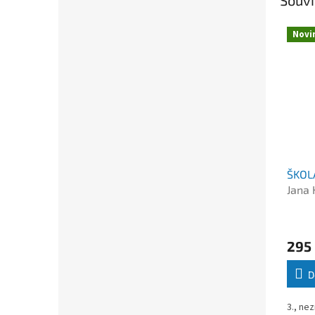
Novi
ŠKOL
Jana 
295
D
3., ne