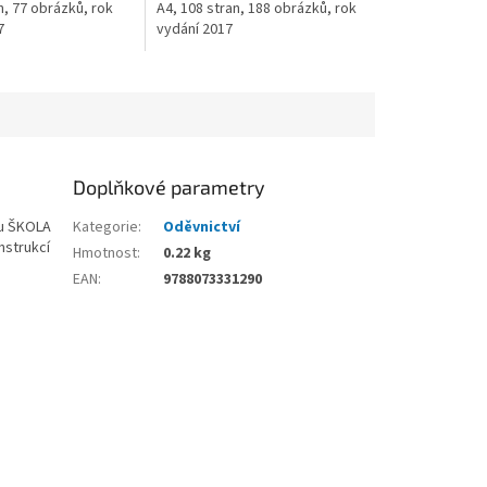
n, 77 obrázků, rok
A4, 108 stran, 188 obrázků, rok
7
vydání 2017
Doplňkové parametry
ru ŠKOLA
Kategorie
:
Oděvnictví
nstrukcí
Hmotnost
:
0.22 kg
EAN
:
9788073331290