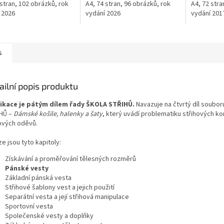
 stran, 102 obrázků, rok
A4, 74 stran, 96 obrázků, rok
A4, 72 stra
 2026
vydání 2026
vydání 201
s
ailní popis produktu
ikace je pátým dílem řady ŠKOLA STŘIHŮ.
Navazuje na čtvrtý díl soubo
HŮ –
Dámské košile, halenky a šaty
, který uvádí problematiku střihových ko
ových oděvů.
ze jsou tyto kapitoly:
Získávání a proměřování tělesných rozměrů
Pánské vesty
Základní pánská vesta
Střihové šablony vest a jejich použití
Separátní vesta a její střihová manipulace
Sportovní vesta
Společenské vesty a doplňky