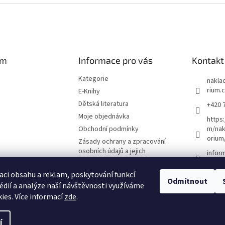
am
Informace pro vás
Kontakt
Kategorie
naklad
rium.
E-Knihy
Dětská literatura
+420 
Moje objednávka
https
Obchodní podmínky
m/nak
orium
Zásady ochrany a zpracování
osobních údajů a jejich
infor
používání
O nás
aci obsahu a reklam, poskytování funkcí
Odmítnout
édií a analýze naší návštěvnosti využíváme
Kontakty
ies. Více informací
zde
.
í