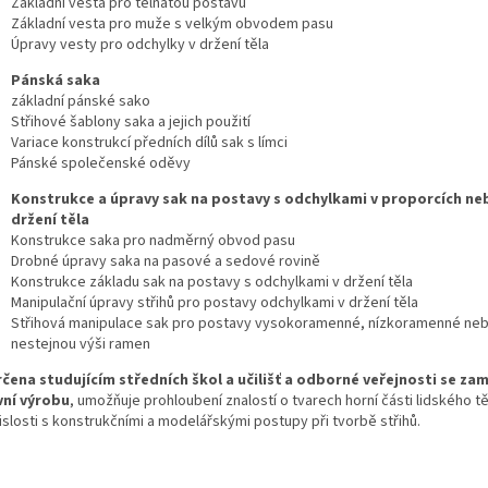
Základní vesta pro tělnatou postavu
Základní vesta pro muže s velkým obvodem pasu
Úpravy vesty pro odchylky v držení těla
Pánská saka
základní pánské sako
Střihové šablony saka a jejich použití
Variace konstrukcí předních dílů sak s límci
Pánské společenské oděvy
Konstrukce a úpravy sak na postavy s odchylkami v proporcích ne
držení těla
Konstrukce saka pro nadměrný obvod pasu
Drobné úpravy saka na pasové a sedové rovině
Konstrukce základu sak na postavy s odchylkami v držení těla
Manipulační úpravy střihů pro postavy odchylkami v držení těla
Střihová manipulace sak pro postavy vysokoramenné, nízkoramenné neb
nestejnou výši ramen
rčena studujícím středních škol a učilišť a odborné veřejnosti se za
ní výrobu
, umožňuje prohloubení znalostí o tvarech horní části lidského tě
islosti s konstrukčními a modelářskými postupy při tvorbě střihů.