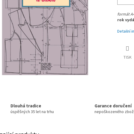
formát A4
rok vydá
Detailní 
TISK
Dlouhá tradice
Garance doručení
úspěšných 35 let na trhu
nepoškozeného zbož
sející produkty