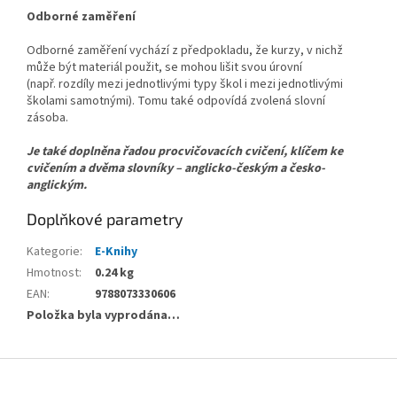
Odborné zaměření
Odborné zaměření vychází z předpokladu, že kurzy, v nichž
může být materiál použit, se mohou lišit svou úrovní
(např. rozdíly mezi jednotlivými typy škol i mezi jednotlivými
školami samotnými). Tomu také odpovídá zvolená slovní
zásoba.
Je také doplněna řadou procvičovacích cvičení, klíčem ke
cvičením a dvěma slovníky – anglicko-českým a česko-
anglickým.
Doplňkové parametry
Kategorie
:
E-Knihy
Hmotnost
:
0.24 kg
EAN
:
9788073330606
Položka byla vyprodána…
Z
á