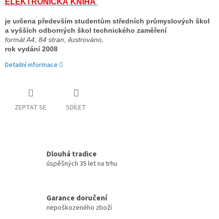
ELEKTRONICKÁ KNIHA 
je určena především studentům středních průmyslových škol  
a vyšších odborných škol technického zaměření 
formát A4, 84 stran, 
ilustrováno, 
rok vydání 2008
Detailní informace
ZEPTAT SE
SDÍLET
Dlouhá tradice
úspěšných 35 let na trhu
Garance doručení
nepoškozeného zboží