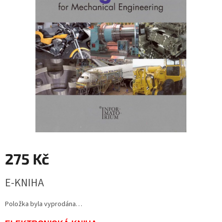
275 Kč
Měrná
E-KNIHA
cena:
Položka byla vyprodána…