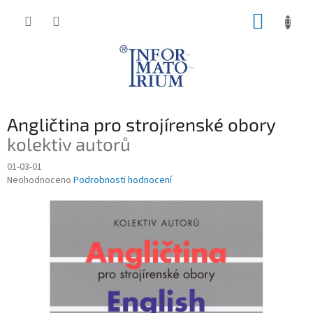
Přejít
NÁKUP
na
obsah
KOŠÍK
Angličtina pro strojírenské obory
kolektiv autorů
01-03-01
Průměrné
Neohodnoceno
Podrobnosti hodnocení
hodnocení
produktu
je
0,0
z
5
hvězdiček.