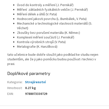
Úvod do kontroly a měření (J. Pernikář)
Měření základních fyzikálních veličin (J. Pernikář)
Měření délek a úhlů (V. Pata)
Hodnocení jakosti povrchu (L. Bumbálek, V. Pata)
Mechanické a technologické vlastnosti materiálů (S.
Věchet)
Zkoušky bez porušení materiálu (K. Němec)
Komplexní měření součástí (J. Pernikář)
Kontrola výrobních strojů (V. Pata)
Metalografie (K. Hanzlíková)
tato učebnice bude dobře sloužit jako podklad ke studiu nejen
studentům, ale že ji jako pomůcku budou používat i technici v
praxi.
Doplňkové parametry
Kategorie
:
Strojírenství
Hmotnost
:
0.27 kg
EAN
:
9788073330729
Z