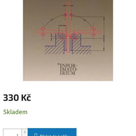
330 Kč
Měrná
Skladem
cena: