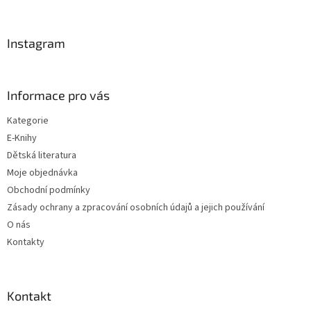
á
p
a
Instagram
t
í
Informace pro vás
Kategorie
E-Knihy
Dětská literatura
Moje objednávka
Obchodní podmínky
Zásady ochrany a zpracování osobních údajů a jejich používání
O nás
Kontakty
Kontakt