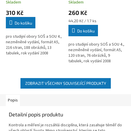
Skladem
Skladem
310 Kč
260 Kč
Měrná
44,20 Kč / 1.7 ks
Do košíku
cena:
Do košíku
pro studijní obory SOŠ a SOU 4.,
nezměněné vydání, formát A5,
pro studijní obory SOŠ a SOU 4.,
216 stran, 188 obrázků, 13
nezměněné vydání, formát A5,
tabulek, rok vydání 2008
120 stran, 76 obrázků, 9
tabulek, rok vydání 2008
ZOBRAZIT VŠECHNY SOUVISEJÍCÍ PRODUKTY
Popis
Detailní popis produktu
Kontrola a měření je rozsáhlá disciplína, která zasahuje téměř do
všech oblastí života. Mimo strojírenství, kterým se tato