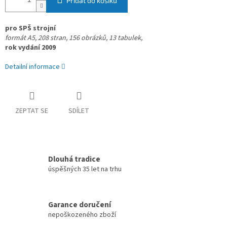
Přidat do košíku
pro SPŠ strojní
formát A5, 208 stran,
156 obrázků, 13 tabulek,
rok vydání 2009
Detailní informace
ZEPTAT SE
SDÍLET
Dlouhá tradice
úspěšných 35 let na trhu
Garance doručení
nepoškozeného zboží