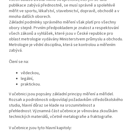
publikace zabývá přednostně, se musí správně a spolehlivě
měřit ve sportu, lékařství, stavebnictví, dopravě, obchodě a v
mnoha dalších oborech.
Základní podmínky správného měření však platí pro všechny
obory stejně. Prvním předpokladem je znalost a respektování
všech zákonů a vyhlášek, které jsou v České republice pro
oblast metrologie vydávány Ministerstvem průmyslu a obchodu.
Metrologie je vědní disciplína, která se kontrolou a měřením
zabývá.
Člení se na:
vědeckou,
legální,
praktickou.
V učebnici jsou popsány základní principy měření a měřidel.
Rozsah a podrobnosti odpovídají požadavkům středoškolského
studia, hlavní důraz se klade na srozumitelnost a
přehlednost. Významná část učebnice je věnována zkouškám
technických materiálů, včetně metalografie a fraktografie.
V učebnice jsou tyto hlavní kapitoly: