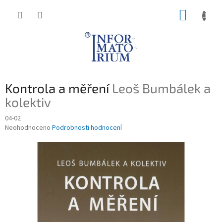
Přejít
NÁKUP
na
obsah
KOŠÍK
Kontrola a měření
Leoš Bumbálek a
kolektiv
04-02
Průměrné
Neohodnoceno
Podrobnosti hodnocení
hodnocení
produktu
je
0,0
z
5
hvězdiček.