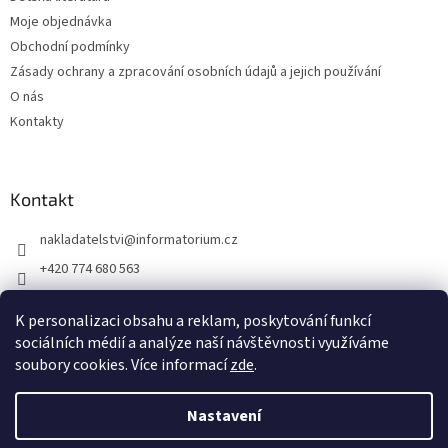
Moje objednávka
Obchodní podmínky
Zásady ochrany a zpracování osobních údajů a jejich používání
O nás
Kontakty
Kontakt
nakladatelstvi
@
informatorium.cz
+420 774 680 563
https://www.facebook.com/nakladatelstvi.informatorium/shoptet
K personalizaci obsahu a reklam, poskytování funkcí
informatorium/
sociálních médií a analýze naší návštěvnosti využíváme
soubory cookies. Více informací
zde
.
Vytvořil Shoptet
Nastavení