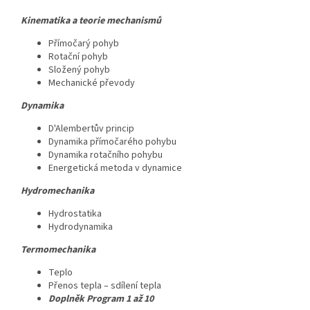
Kinematika a teorie mechanismů
Přímočarý pohyb
Rotační pohyb
Složený pohyb
Mechanické převody
Dynamika
D'Alembertův princip
Dynamika přímočarého pohybu
Dynamika rotačního pohybu
Energetická metoda v dynamice
Hydromechanika
Hydrostatika
Hydrodynamika
Termomechanika
Teplo
Přenos tepla – sdílení tepla
Doplněk Program 1 až 10