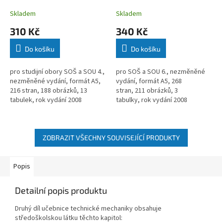
Skladem
Skladem
310 Kč
340 Kč
Do košíku
Do košíku
pro studijní obory SOŠ a SOU 4.,
pro SOŠ a SOU 6., nezměněné
nezměněné vydání, formát A5,
vydání, formát A5, 268
216 stran, 188 obrázků, 13
stran, 211 obrázků, 3
tabulek, rok vydání 2008
tabulky, rok vydání 2008
ZOBRAZIT VŠECHNY SOUVISEJÍCÍ PRODUKTY
Popis
Detailní popis produktu
Druhý díl učebnice technické mechaniky obsahuje
středoškolskou látku těchto kapitol: