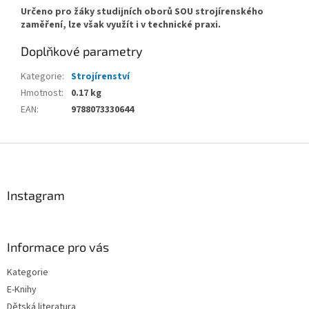
Určeno pro žáky studijních oborů SOU strojírenského
zaměření, lze však využít i v technické praxi.
Doplňkové parametry
Kategorie
:
Strojírenství
Hmotnost
:
0.17 kg
EAN
:
9788073330644
Z
á
p
a
Instagram
t
í
Informace pro vás
Kategorie
E-Knihy
Dětská literatura