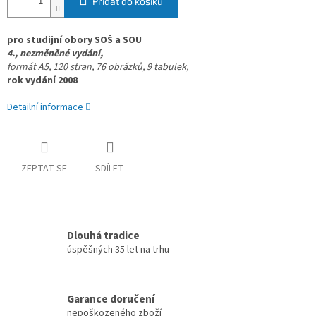
Přidat do košíku
pro studijní obory SOŠ a SOU
4., nezměněné vydání,
formát A5, 120 stran,
76 obrázků, 9 tabulek,
rok vydání 2008
Detailní informace
ZEPTAT SE
SDÍLET
Dlouhá tradice
úspěšných 35 let na trhu
Garance doručení
nepoškozeného zboží