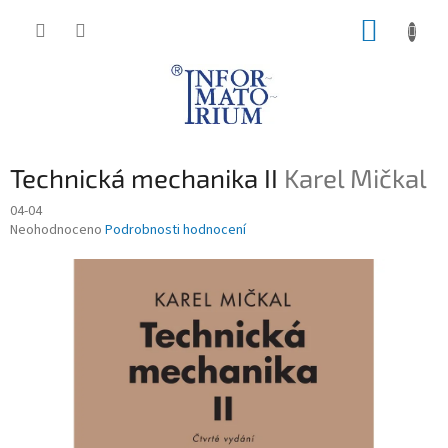
Přejít
NÁKUP
na
obsah
KOŠÍK
Technická mechanika II
Karel Mičkal
04-04
Průměrné
Neohodnoceno
Podrobnosti hodnocení
hodnocení
produktu
je
0,0
z
5
hvězdiček.