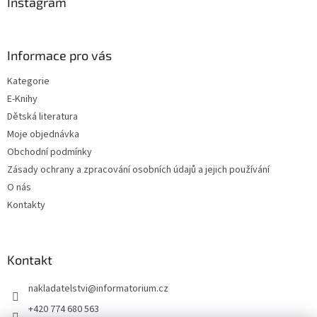
a
Instagram
t
í
Informace pro vás
Kategorie
E-Knihy
Dětská literatura
Moje objednávka
Obchodní podmínky
Zásady ochrany a zpracování osobních údajů a jejich používání
O nás
Kontakty
Kontakt
nakladatelstvi
@
informatorium.cz
+420 774 680 563