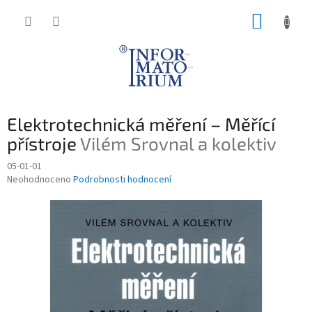
Přejít
NÁKUP
na
obsah
KOŠÍK
Elektrotechnická měření – Měřící
přístroje
Vilém Srovnal a kolektiv
05-01-01
Průměrné
Neohodnoceno
Podrobnosti hodnocení
hodnocení
produktu
je
0,0
z
5
hvězdiček.