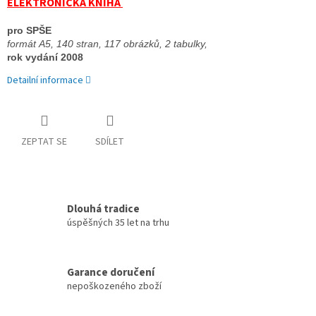
ELEKTRONICKÁ KNIHA
pro SPŠE 
formát A5, 140 stran, 
117 obrázků, 2 tabulky, 
rok vydání 2008
Detailní informace
ZEPTAT SE
SDÍLET
Dlouhá tradice
úspěšných 35 let na trhu
Garance doručení
nepoškozeného zboží