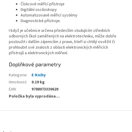
Číslicové měřící přístroje
Digitální osciloskopy
Automatizované měřicí systémy
Diagnostické přístroje.
I když je učebnice určena především studujícím středních
odborných škol zaměřených na elektrotechniku, může dobře
posloužit i dalším zájemcům z praxe, kteří si chtějí osvěžit či
prohloubit své znalosti z oblasti elektronických měřicích
přístrojů a elektronických měření.
Doplňkové parametry
Kategorie
:
E-Knihy
Hmotnost
:
0.19 kg
EAN
:
9788073330620
Položka byla vyprodána…
Z
á
p