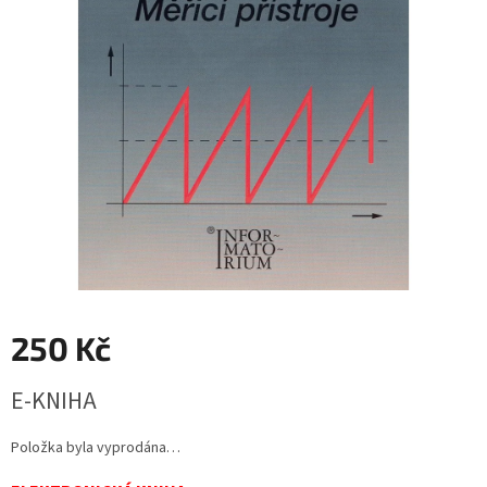
250 Kč
Měrná
E-KNIHA
cena:
Položka byla vyprodána…