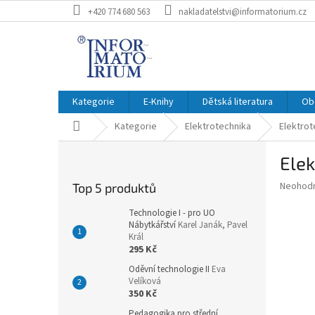
Přejít
+420 774 680 563
nakladatelstvi@informatorium.cz
na
obsah
Kategorie
E-Knihy
Dětská literatura
Ob
Domů
Kategorie
Elektrotechnika
Elektrot
P
Elek
o
s
Průměr
Neohod
Top 5 produktů
t
hodnoce
r
produkt
Technologie I - pro UO
a
Nábytkářství
Karel Janák, Pavel
je
Král
0,0
n
295 Kč
z
n
5
Oděvní technologie II
Eva
í
hvězdič
Velíková
p
350 Kč
a
Pedagogika pro střední