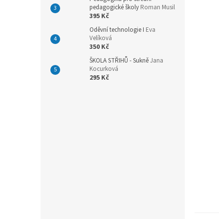
n
pedagogické školy
Roman Musil
e
395 Kč
l
Oděvní technologie I
Eva
Velíková
350 Kč
ŠKOLA STŘIHŮ - Sukně
Jana
Kocurková
295 Kč