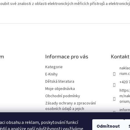
oubit své znalosti z oblasti elektronických měřicích přístrojů a elektronick
am
Informace pro vás
Kontakt
Kategorie
naklad
rium.
E-Knihy
Dětská literatura
+420 
Moje objednávka
https
Obchodní podmínky
m/nak
orium
Zásady ochrany a zpracování
osobních údajů a jejich
infor
používání
O nás
aci obsahu a reklam, poskytování funkcí
Odmítnout
édií a analýze naší návštěvnosti využíváme
Kontakty