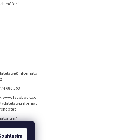
ých měření.
atelstvi
@
informato
cz
774 680 563
://www.facebook.co
ladatelstvi.informat
/shoptet
matorium/
Souhlasím