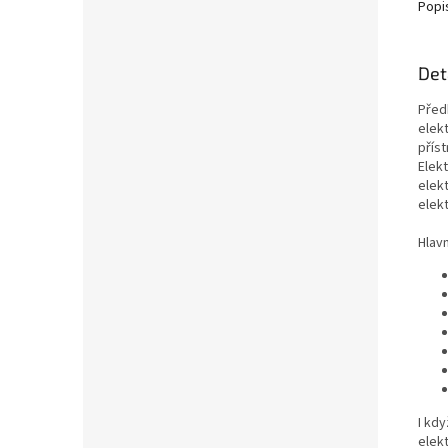
Popi
Det
Před
elek
příst
Elekt
elek
elek
Hlavn
I kd
elekt