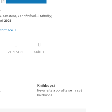
E
, 140 stran,
117 obrázků, 2 tabulky,
ní 2008
informace
ZEPTAT SE
SDÍLET
Knihkupci
Neváhejte a obraťte se na své
í
knihkupce