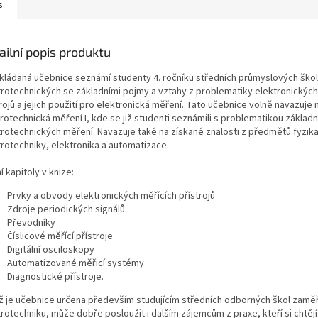
s
ailní popis produktu
kládaná učebnice seznámí studenty 4. ročníku středních průmyslových škol
trotechnických se základními pojmy a vztahy z problematiky elektronických
rojů a jejich použití pro elektronická měření. Tato učebnice volně navazuje 
rotechnická měření I, kde se již studenti seznámili s problematikou základn
trotechnických měření. Navazuje také na získané znalosti z předmětů fyzika
trotechniky, elektronika a automatizace.
í kapitoly v knize:
Prvky a obvody elektronických měřících přístrojů
Zdroje periodických signálů
Převodníky
Číslicové měřící přístroje
Digitální osciloskopy
Automatizované měřicí systémy
Diagnostické přístroje.
yž je učebnice určena především studujícím středních odborných škol zamě
rotechniku, může dobře posloužit i dalším zájemcům z praxe, kteří si chtějí