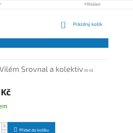
PRACOVÁNÍ OSOBNÍCH ÚDAJŮ A JEJICH POUŽÍVÁNÍ
Přihlášení
O NÁS
KONTAKT
NÁKUPNÍ
Prázdný košík
KOŠÍK
Vilém Srovnal a kolektiv
05-01
 Kč
dem
Přidat do košíku