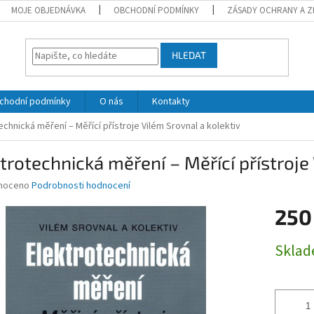
MOJE OBJEDNÁVKA
OBCHODNÍ PODMÍNKY
ZÁSADY OCHRANY A Z
HLEDAT
chodní podmínky
O nás
Kontakty
echnická měření – Měřící přístroje
Vilém Srovnal a kolektiv
trotechnická měření – Měřící přístroje
né
noceno
Podrobnosti hodnocení
ní
250
u
Měrná
Skla
cena:
ek.