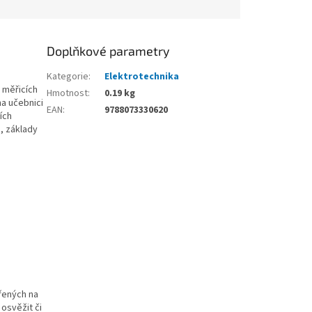
Doplňkové parametry
Kategorie
:
Elektrotechnika
 měřicích
Hmotnost
:
0.19 kg
na učebnici
EAN
:
9788073330620
ích
, základy
řených na
 osvěžit či