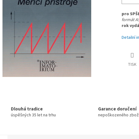
pro SPŠ
formát A5
rok vydá
Detailní 
TISK
Dlouhá tradice
Garance doručení
úspěšných 35 let na trhu
nepoškozeného zbož