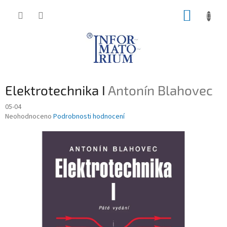
Přejít
NÁKUP
na
obsah
KOŠÍK
Elektrotechnika I
Antonín Blahovec
05-04
Průměrné
Neohodnoceno
Podrobnosti hodnocení
hodnocení
produktu
je
0,0
z
5
hvězdiček.