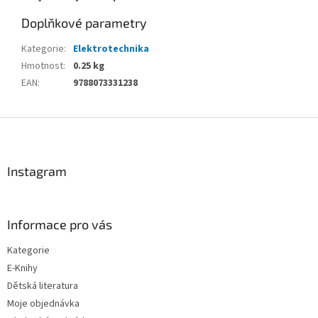
Doplňkové parametry
Kategorie
:
Elektrotechnika
Hmotnost
:
0.25 kg
EAN
:
9788073331238
Z
á
p
a
Instagram
t
í
Informace pro vás
Kategorie
E-Knihy
Dětská literatura
Moje objednávka