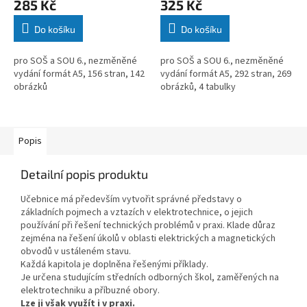
285 Kč
325 Kč
Do košíku
Do košíku
pro SOŠ a SOU 6., nezměněné
pro SOŠ a SOU 6., nezměněné
vydání formát A5, 156 stran, 142
vydání formát A5, 292 stran, 269
obrázků
obrázků, 4 tabulky
Popis
Detailní popis produktu
Učebnice má především vytvořit správné představy o
základních pojmech a vztazích v elektrotechnice, o jejich
používání při řešení technických problémů v praxi. Klade důraz
zejména na řešení úkolů v oblasti elektrických a magnetických
obvodů v ustáleném stavu.
Každá kapitola je doplněna řešenými příklady.
Je určena studujícím středních odborných škol, zaměřených na
elektrotechniku a příbuzné obory.
Lze ji však využít i v praxi.