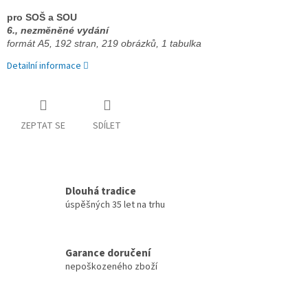
pro SOŠ a SOU 
6., nezměněné vydání 
formát A5, 
192 stran, 
219 obrázků, 
1 tabulka
Detailní informace
ZEPTAT SE
SDÍLET
Dlouhá tradice
úspěšných 35 let na trhu
Garance doručení
nepoškozeného zboží