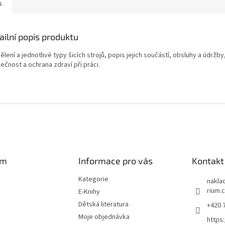
s
ailní popis produktu
lení a jednotlivé typy šicích strojů, popis jejich součástí, obsluhy a údržby
ečnost a ochrana zdraví při práci.
am
Informace pro vás
Kontakt
Kategorie
naklad
rium.
E-Knihy
Dětská literatura
+420 
Moje objednávka
https