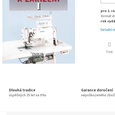
pro 1. r
formát A5
rok vydá
Detailní 
TISK
Dlouhá tradice
Garance doručení
úspěšných 35 let na trhu
nepoškozeného zbož