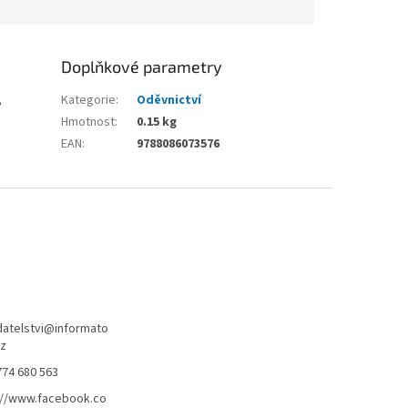
Doplňkové parametry
,
Kategorie
:
Oděvnictví
Hmotnost
:
0.15 kg
EAN
:
9788086073576
atelstvi
@
informato
cz
774 680 563
://www.facebook.co