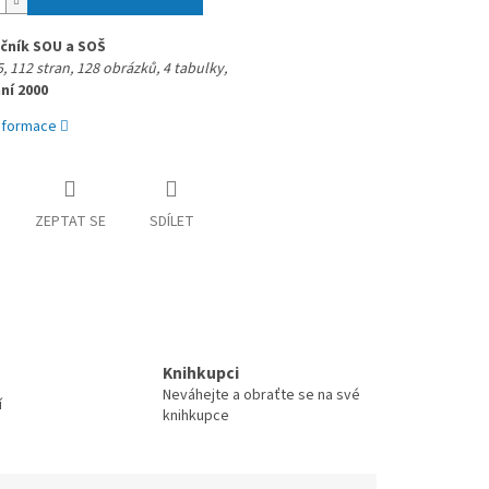
očník SOU a SOŠ 
, 112 stran, 
128 obrázků, 4 tabulky, 
ní 2000
informace
ZEPTAT SE
SDÍLET
Knihkupci
Neváhejte a obraťte se na své
í
knihkupce