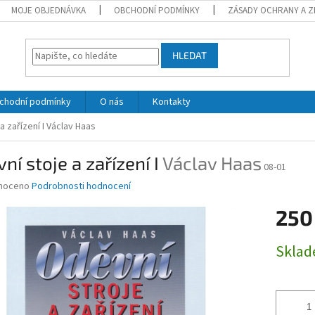
MOJE OBJEDNÁVKA
OBCHODNÍ PODMÍNKY
ZÁSADY OCHRANY A Z
HLEDAT
chodní podmínky
O nás
Kontakty
a zařízení I
Václav Haas
ní stoje a zařízení I
Václav Haas
08-01
né
noceno
Podrobnosti hodnocení
ní
250
u
Měrná
Skla
cena:
ek.