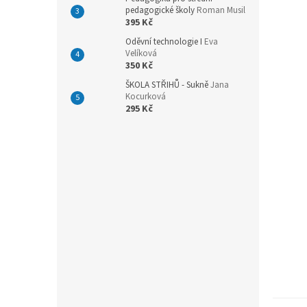
n
pedagogické školy
Roman Musil
e
395 Kč
l
Oděvní technologie I
Eva
Velíková
350 Kč
ŠKOLA STŘIHŮ - Sukně
Jana
Kocurková
295 Kč