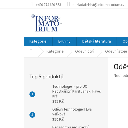
Přejít
+420 774 680 563
nakladatelstvi@informatorium.cz
na
obsah
Kategorie
E-Knihy
Dětská literatura
Ob
Domů
Kategorie
Oděvnictví
Oděvní stoje 
P
Oděv
o
s
Průměr
Neohod
Top 5 produktů
t
hodnoce
r
produkt
Technologie I - pro UO
a
Nábytkářství
Karel Janák, Pavel
je
Král
0,0
n
295 Kč
z
n
5
Oděvní technologie II
Eva
í
hvězdič
Velíková
p
350 Kč
a
Pedagogika pro střední