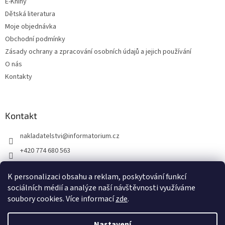
E-Knihy
Dětská literatura
Moje objednávka
Obchodní podmínky
Zásady ochrany a zpracování osobních údajů a jejich používání
O nás
Kontakty
Kontakt
nakladatelstvi
@
informatorium.cz
+420 774 680 563
https://www.facebook.com/nakladatelstvi.informatorium/shoptet
K personalizaci obsahu a reklam, poskytování funkcí
informatorium/
sociálních médií a analýze naší návštěvnosti využíváme
soubory cookies. Více informací
zde
.
Vytvořil Shoptet
Nastavení