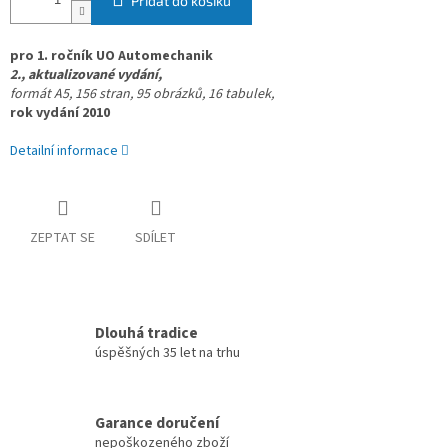
Přidat do košíku
pro 1. ročník UO Automechanik
2., aktualizované vydání,
formát A5, 156 stran,
95 obrázků,
16 tabulek,
rok vydání 2010
Detailní informace
ZEPTAT SE
SDÍLET
Dlouhá tradice
úspěšných 35 let na trhu
Garance doručení
nepoškozeného zboží