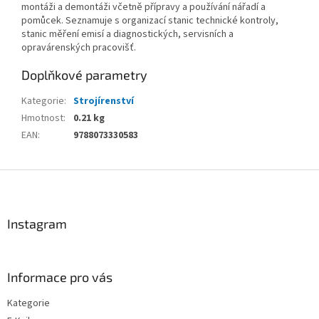
montáži a demontáži včetně přípravy a používání nářadí a
pomůcek. Seznamuje s organizací stanic technické kontroly,
stanic měření emisí a diagnostických, servisních a
opravárenských pracovišť.
Doplňkové parametry
Kategorie
:
Strojírenství
Hmotnost
:
0.21 kg
EAN
:
9788073330583
Z
á
p
a
Instagram
t
í
Informace pro vás
Kategorie