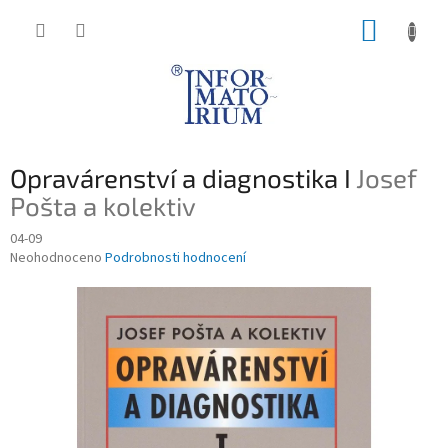
Přejít
NÁKUP
na
obsah
KOŠÍK
Opravárenství a diagnostika I
Josef
Pošta a kolektiv
04-09
Průměrné
Neohodnoceno
Podrobnosti hodnocení
hodnocení
produktu
je
0,0
z
5
hvězdiček.