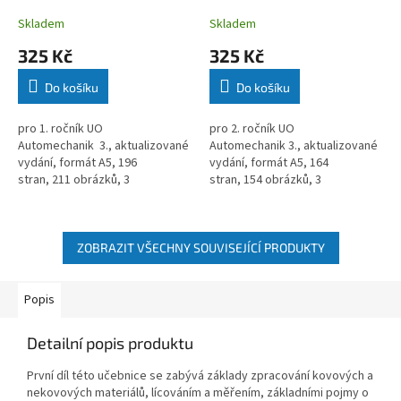
Skladem
Skladem
325 Kč
325 Kč
Do košíku
Do košíku
pro 1. ročník UO
pro 2. ročník UO
Automechanik 3., aktualizované
Automechanik 3., aktualizované
vydání, formát A5, 196
vydání, formát A5, 164
stran, 211 obrázků, 3
stran, 154 obrázků, 3
tabulky, rok vydání 2014
tabulky, rok vydání 2014
ZOBRAZIT VŠECHNY SOUVISEJÍCÍ PRODUKTY
Popis
Detailní popis produktu
První díl této učebnice se zabývá základy zpracování kovových a
nekovových materiálů, lícováním a měřením, základními pojmy o