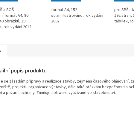
PŠ a SOŠ
formát A4, 152
pro SPŠ st
ní formát A4, 80
stran, ilustrováno, rok vydání
192 stran, 
 49 obrázků, 19
2007
tabulek, r
k, rok vydání 2012
s
ailní popis produktu
je se zásadám přípravy a realizace stavby, zejména časového plánování, za
eniště, projektu organizace výstavby, dále také otázkám bezpečnosti a oc
ví a požární ochrany. Zmiňuje software využívané ve stavebnictví.