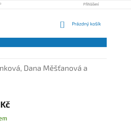
PRACOVÁNÍ OSOBNÍCH ÚDAJŮ A JEJICH POUŽÍVÁNÍ
Přihlášení
O NÁS
KONTAKT
NÁKUPNÍ
Prázdný košík
KOŠÍK
nková, Dana Měšťanová a
 Kč
dem