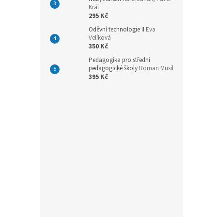
n
Král
e
295 Kč
l
Oděvní technologie II
Eva
Velíková
350 Kč
Pedagogika pro střední
pedagogické školy
Roman Musil
395 Kč