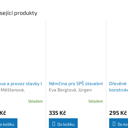
sející produkty
ava a provoz stavby I
Němčina pro SPŠ stavební
Dřevěné 
 Měšťanová,
Eva Berglová, Jürgen
konstru
lava Tománková a
Dressel
Studničk
Skladem
Skladem
tiv
 Kč
335 Kč
295 Kč
o košíku
Do košíku
Do ko