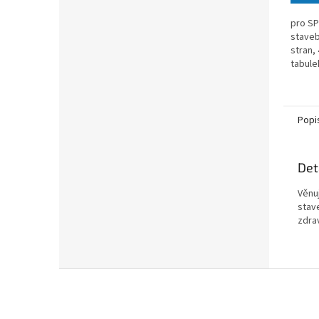
pro S
staveb
stran,
tabule
Popi
Det
Věnu
stav
zdra
Z
á
p