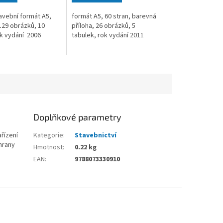
avební formát A5,
formát A5, 60 stran, barevná
129 obrázků, 10
příloha, 26 obrázků, 5
ok vydání 2006
tabulek, rok vydání 2011
Doplňkové parametry
řízení
Kategorie
:
Stavebnictví
hrany
Hmotnost
:
0.22 kg
EAN
:
9788073330910