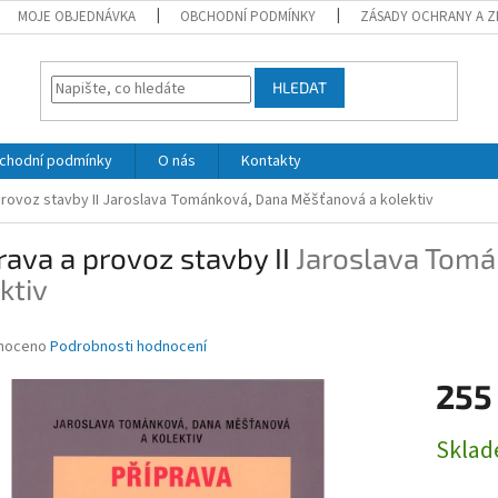
MOJE OBJEDNÁVKA
OBCHODNÍ PODMÍNKY
ZÁSADY OCHRANY A Z
HLEDAT
chodní podmínky
O nás
Kontakty
provoz stavby II
Jaroslava Tománková, Dana Měšťanová a kolektiv
rava a provoz stavby II
Jaroslava Tomá
ktiv
né
noceno
Podrobnosti hodnocení
ní
255
u
Měrná
Skla
cena:
ek.