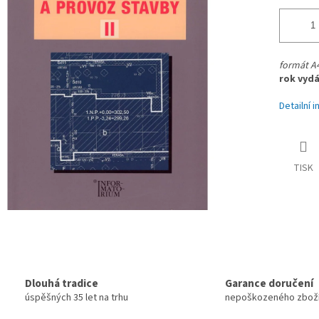
formát A4
rok vydá
Detailní 
TISK
Dlouhá tradice
Garance doručení
úspěšných 35 let na trhu
nepoškozeného zbož