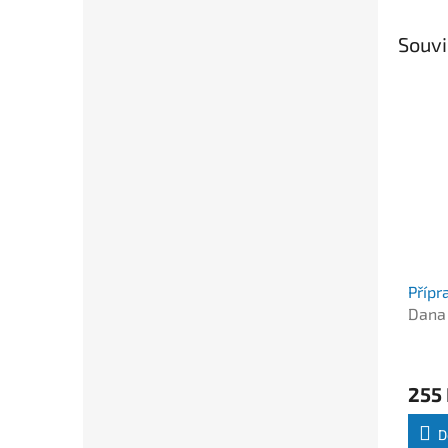
Souvi
Přípr
Dana
Jaros
kolek
255
D