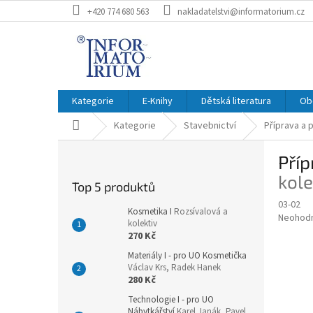
Přejít
+420 774 680 563
nakladatelstvi@informatorium.cz
na
obsah
Kategorie
E-Knihy
Dětská literatura
Ob
Domů
Kategorie
Stavebnictví
Příprava a 
P
Příp
o
s
kole
Top 5 produktů
t
03-02
r
Kosmetika I
Rozsívalová a
Průměr
Neohod
a
kolektiv
hodnoce
270 Kč
n
produkt
n
Materiály I - pro UO Kosmetička
je
Václav Krs, Radek Hanek
í
0,0
280 Kč
z
p
5
a
Technologie I - pro UO
hvězdič
Nábytkářství
Karel Janák, Pavel