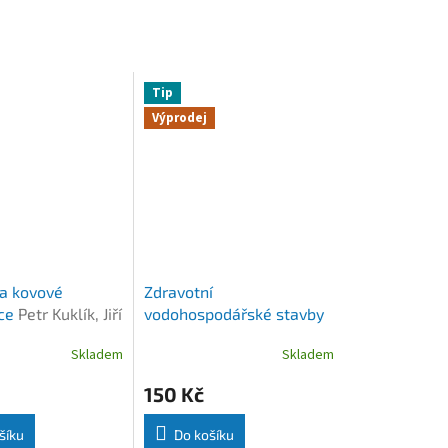
Tip
Výprodej
a kovové
Zdravotní
kce
Petr Kuklík, Jiří
vodohospodářské stavby
a
– Akumulace vody –
Skladem
Skladem
vodojemy
Pavel
Chejnovský
150 Kč
šíku
Do košíku