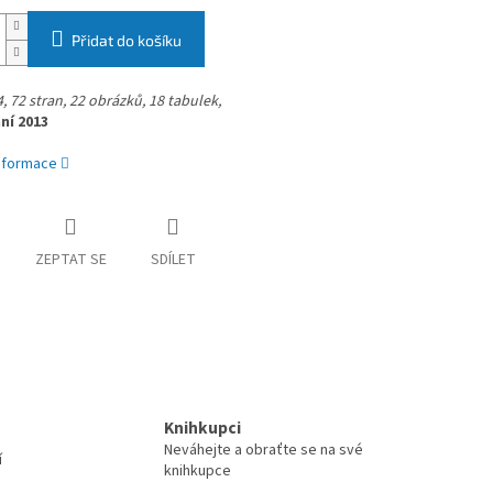
Přidat do košíku
, 72 stran,
22 obrázků, 18 tabulek,
ní 2013
informace
ZEPTAT SE
SDÍLET
Knihkupci
Neváhejte a obraťte se na své
í
knihkupce