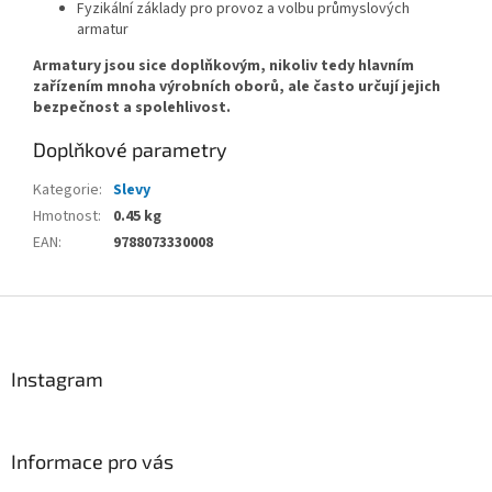
Fyzikální základy pro provoz a volbu průmyslových
armatur
Armatury jsou sice doplňkovým, nikoliv tedy hlavním
zařízením mnoha výrobních oborů, ale často určují jejich
bezpečnost a spolehlivost.
Doplňkové parametry
Kategorie
:
Slevy
Hmotnost
:
0.45 kg
EAN
:
9788073330008
Z
á
p
a
Instagram
t
í
Informace pro vás