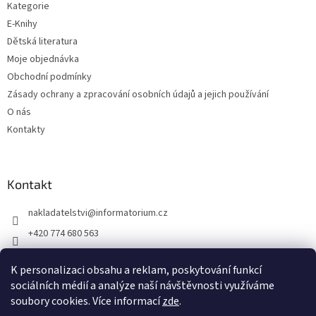
Kategorie
E-Knihy
Dětská literatura
Moje objednávka
Obchodní podmínky
Zásady ochrany a zpracování osobních údajů a jejich používání
O nás
Kontakty
Kontakt
nakladatelstvi
@
informatorium.cz
+420 774 680 563
https://www.facebook.com/nakladatelstvi.informatorium/shoptet
K personalizaci obsahu a reklam, poskytování funkcí
informatorium/
sociálních médií a analýze naší návštěvnosti využíváme
soubory cookies. Více informací
zde
.