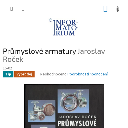
Přejít
NÁKUP
na
obsah
KOŠÍK
Průmyslové armatury
Jaroslav
Roček
15-02
Průměrné
Neohodnoceno
Podrobnosti hodnocení
Tip
Výprodej
hodnocení
produktu
je
0,0
z
5
hvězdiček.