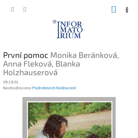
Přejít
NÁKUP
na
obsah
KOŠÍK
První pomoc
Monika Beránková,
Anna Fleková, Blanka
Holzhauserová
09-19-01
Průměrné
Neohodnoceno
Podrobnosti hodnocení
hodnocení
produktu
je
0,0
z
5
hvězdiček.