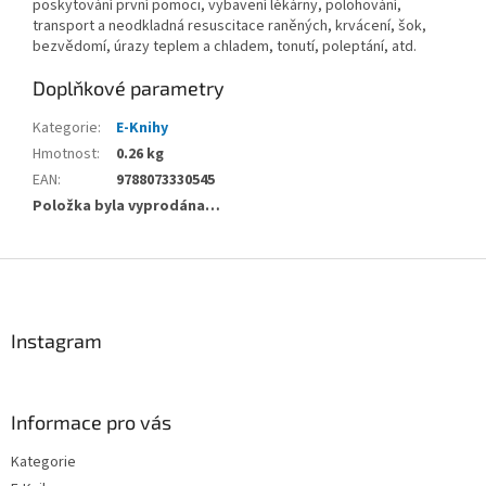
poskytování první pomoci, vybavení lékárny, polohování,
transport a neodkladná resuscitace raněných, krvácení, šok,
bezvědomí, úrazy teplem a chladem, tonutí, poleptání, atd.
Doplňkové parametry
Kategorie
:
E-Knihy
Hmotnost
:
0.26 kg
EAN
:
9788073330545
Položka byla vyprodána…
Z
á
p
a
Instagram
t
í
Informace pro vás
Kategorie