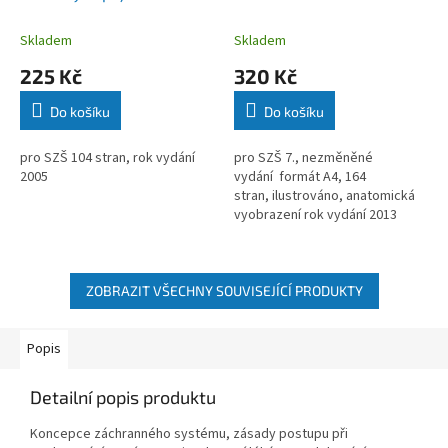
Krejsová
Skladem
Skladem
225 Kč
320 Kč
Do košíku
Do košíku
pro SZŠ 104 stran, rok vydání
pro SZŠ 7., nezměněné
2005
vydání formát A4, 164
stran, ilustrováno, anatomická
vyobrazení rok vydání 2013
ZOBRAZIT VŠECHNY SOUVISEJÍCÍ PRODUKTY
Popis
Detailní popis produktu
Koncepce záchranného systému, zásady postupu při