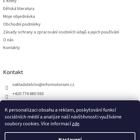
E-Knihy
Dětská literatura
Moje objednávka
Obchodní podmínky
Zásady ochrany a zpracování osobních údajů a jejich používání
O nás
Kontakty
Kontakt
nakladatelstvi
@
informatorium.cz
+420 774 680 563
https://www.facebook.com/nakladatelstvi.informatorium/shoptet
K personalizaci obsahu a reklam, poskytování funkcí
informatorium/
sociálních médií a analýze naší návštěvnosti využíváme
soubory cookies. Více informací
zde
.
Vytvořil Shoptet
Nastavení