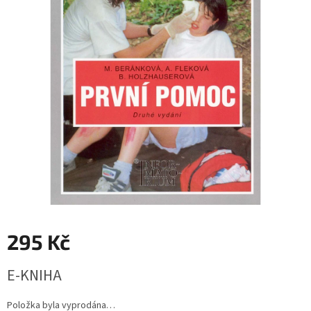
295 Kč
Měrná
E-KNIHA
cena:
Položka byla vyprodána…