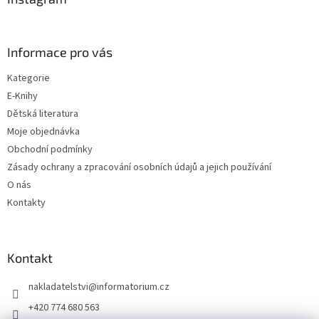
t
í
Informace pro vás
Kategorie
E-Knihy
Dětská literatura
Moje objednávka
Obchodní podmínky
Zásady ochrany a zpracování osobních údajů a jejich používání
O nás
Kontakty
Kontakt
nakladatelstvi
@
informatorium.cz
+420 774 680 563