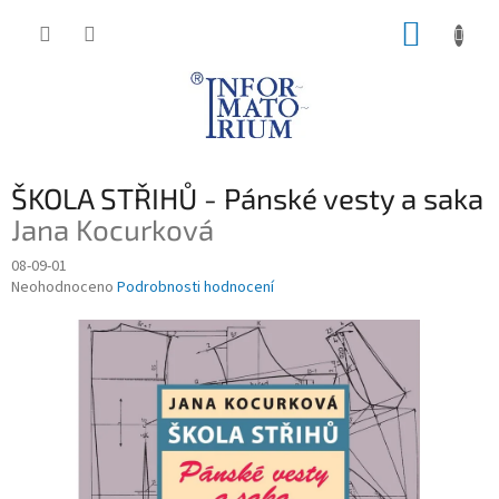
Přejít
NÁKUP
na
obsah
KOŠÍK
ŠKOLA STŘIHŮ - Pánské vesty a saka
Jana Kocurková
08-09-01
Průměrné
Neohodnoceno
Podrobnosti hodnocení
hodnocení
produktu
je
0,0
z
5
hvězdiček.