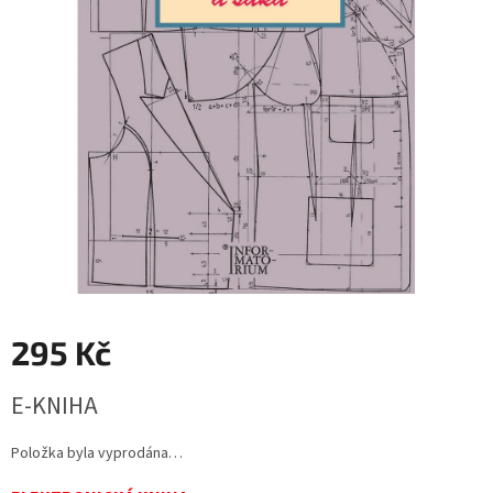
295 Kč
Měrná
E-KNIHA
cena:
Položka byla vyprodána…