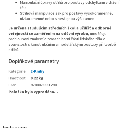
Manipulační úpravy střihů pro postavy odchylkami v držení
těla
Střihová manipulace sak pro postavy vysokoramenné,
nízkoramenné nebo s nestejnou výši ramen
Je určena studujícím středních škol a učilišť a odborné
veřejnosti se zaměřením na oděvní výrobu
, umožňuje
prohloubení znalostí o tvarech horní části lidského těla v
souvislosti s konstrukčními a modelářskými postupy při tvorbě
střihů.
Doplňkové parametry
Kategorie
:
E-Knihy
Hmotnost
:
0.22 kg
EAN
:
9788073331290
Položka byla vyprodána…
Z
á
p
a
Instagram