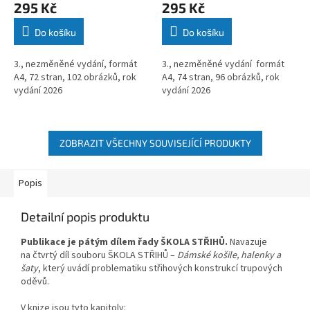
295 Kč
295 Kč
Do košíku
Do košíku
3., nezměněné vydání, formát
3., nezměněné vydání formát
A4, 72 stran, 102 obrázků, rok
A4, 74 stran, 96 obrázků, rok
vydání 2026
vydání 2026
ZOBRAZIT VŠECHNY SOUVISEJÍCÍ PRODUKTY
Popis
Detailní popis produktu
Publikace je pátým dílem řady ŠKOLA STŘIHŮ.
Navazuje
na čtvrtý díl souboru ŠKOLA STŘIHŮ –
Dámské košile, halenky a
šaty
, který uvádí problematiku střihových konstrukcí trupových
oděvů.
V knize jsou tyto kapitoly: