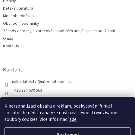
E-Knihy
Dětská literatura
Moje objednávka
Obchodní podmínky
Zásady ochrany a zpracování osobních údajů a jejich používání
O nás
Kontakty
Kontakt
nakladatelstvi
@
informatorium.cz
+420 774 680 563
https://www.facebook.com/nakladatelstvi.informatorium/shoptet
K personalizaci obsahu a reklam, poskytování funkcí
informatorium/
sociálních médií a analýze naší návštěvnosti využíváme
soubory cookies. Více informací
zde
.
Vytvořil Shoptet
Nastavení