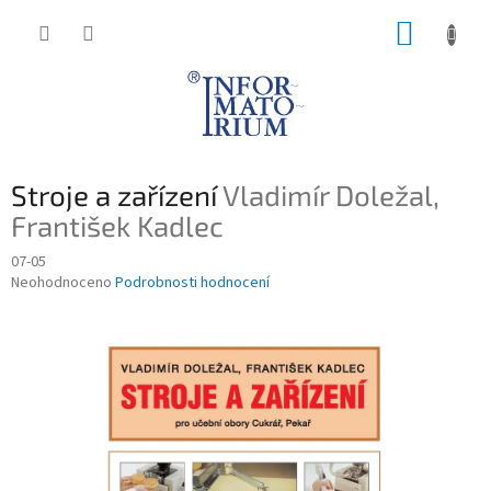
Přejít
NÁKUP
na
obsah
KOŠÍK
Stroje a zařízení
Vladimír Doležal,
František Kadlec
07-05
Průměrné
Neohodnoceno
Podrobnosti hodnocení
hodnocení
produktu
je
0,0
z
5
hvězdiček.