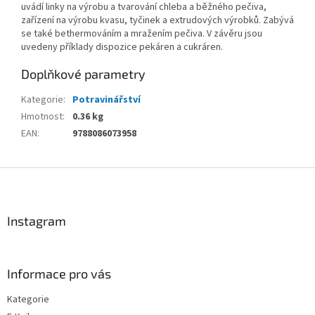
uvádí linky na výrobu a tvarování chleba a běžného pečiva,
zařízení na výrobu kvasu, tyčinek a extrudových výrobků. Zabývá
se také bethermováním a mražením pečiva. V závěru jsou
uvedeny příklady dispozice pekáren a cukráren.
Doplňkové parametry
Kategorie
:
Potravinářství
Hmotnost
:
0.36 kg
EAN
:
9788086073958
Z
á
p
a
Instagram
t
í
Informace pro vás
Kategorie