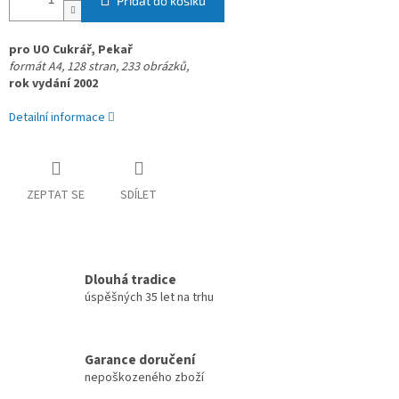
Přidat do košíku
pro UO Cukrář, Pekař
formát A4,
128 stran, 233 obrázků,
rok vydání 2002
Detailní informace
ZEPTAT SE
SDÍLET
Dlouhá tradice
úspěšných 35 let na trhu
Garance doručení
nepoškozeného zboží