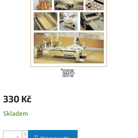
330 Kč
Měrná
Skladem
cena: