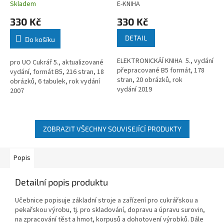
Skladem
E-KNIHA
330 Kč
330 Kč
DETAIL
Do košíku
ELEKTRONICKÁÍ KNIHA 5., vydání
pro UO Cukrář 5., aktualizované
přepracované B5 formát, 178
vydání, formát B5, 216 stran, 18
stran, 20 obrázků, rok
obrázků, 6 tabulek, rok vydání
vydání 2019
2007
ZOBRAZIT VŠECHNY SOUVISEJÍCÍ PRODUKTY
Popis
Detailní popis produktu
Učebnice popisuje základní stroje a zařízení pro cukrářskou a
pekařskou výrobu, tj. pro skladování, dopravu a úpravu surovin,
na zpracování těst a hmot, korpusů a dohotovení výrobků. Dále