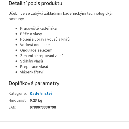
Detailní popis produktu
Učebnice se zabývá základními kadeřnickými technologickými
postupy:
Pracoviště kadeřníka
Péče o vlasy
Holení a úprava vousů a knírů
Vodová ondulace
Ondulace železem
Žehlení a krepování vlasů
Stříhání vlasů
Preparace vlasů
Vlásenkářství
Doplňkové parametry
Kategorie
:
Kadeřnictví
Hmotnost
:
0.23 kg
EAN
:
9788073330798
Z