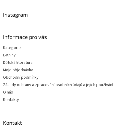
á
p
a
Instagram
t
í
Informace pro vás
Kategorie
E-Knihy
Dětská literatura
Moje objednávka
Obchodní podmínky
Zásady ochrany a zpracování osobních údajů a jejich používání
O nás
Kontakty
Kontakt