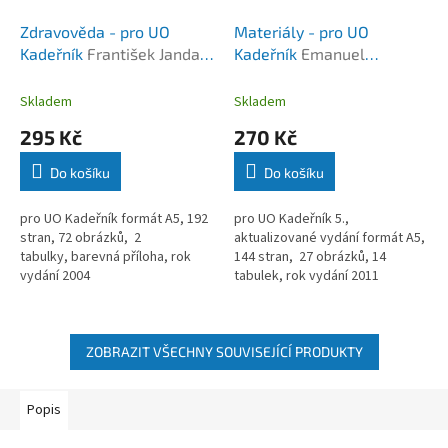
Zdravověda - pro UO
Materiály - pro UO
Kadeřník
František Janda,
Kadeřník
Emanuel
Vladimír Valta
Peterka, František
Kocourek, Miloslav
Skladem
Skladem
Podzimek
295 Kč
270 Kč
Do košíku
Do košíku
pro UO Kadeřník formát A5, 192
pro UO Kadeřník 5.,
stran, 72 obrázků, 2
aktualizované vydání formát A5,
tabulky, barevná příloha, rok
144 stran, 27 obrázků, 14
vydání 2004
tabulek, rok vydání 2011
ZOBRAZIT VŠECHNY SOUVISEJÍCÍ PRODUKTY
Popis