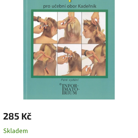
285 Kč
Měrná
Skladem
cena: