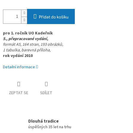
Přidat do košíku
pro 1. ročník UO Kadeřník
5., přepracované vydání,
formát A5,
164 stran, 193 obrázků,
1 tabulka, barevná příloha,
rok vydání 2010
Detailní informace
ZEPTAT SE
SDÍLET
Dlouhá tradice
úspěšných 35 let na trhu