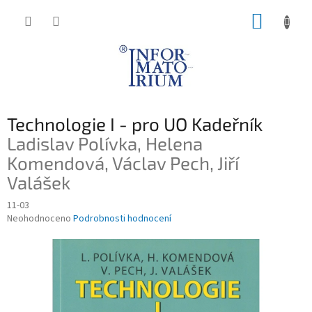
Přejít
NÁKUP
na
obsah
KOŠÍK
Technologie I - pro UO Kadeřník
Ladislav Polívka, Helena
Komendová, Václav Pech, Jiří
Valášek
11-03
Průměrné
Neohodnoceno
Podrobnosti hodnocení
hodnocení
produktu
je
0,0
z
5
hvězdiček.