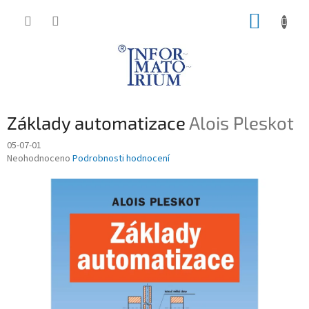
Přejít
NÁKUP
na
obsah
KOŠÍK
Základy automatizace
Alois Pleskot
05-07-01
Průměrné
Neohodnoceno
Podrobnosti hodnocení
hodnocení
produktu
je
0,0
z
5
hvězdiček.