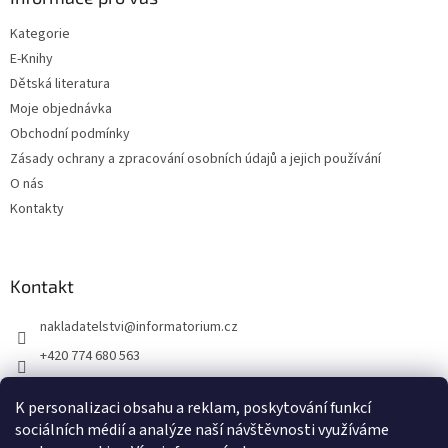
Kategorie
E-Knihy
Dětská literatura
Moje objednávka
Obchodní podmínky
Zásady ochrany a zpracování osobních údajů a jejich používání
O nás
Kontakty
Kontakt
nakladatelstvi
@
informatorium.cz
+420 774 680 563
https://www.facebook.com/nakladatelstvi.informatorium/shoptet
K personalizaci obsahu a reklam, poskytování funkcí
informatorium/
sociálních médií a analýze naší návštěvnosti využíváme