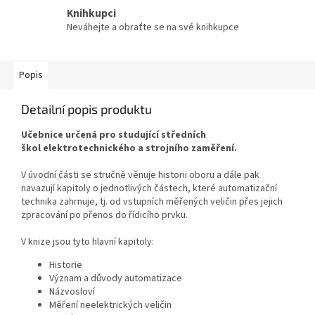
Knihkupci
Neváhejte a obraťte se na své knihkupce
Popis
Detailní popis produktu
Učebnice určená pro studující středních
škol elektrotechnického a strojního zaměření.
V úvodní části se stručně věnuje historii oboru a dále pak
navazují kapitoly o jednotlivých částech, které automatizační
technika zahrnuje, tj. od vstupních měřených veličin přes jejich
zpracování po přenos do řídicího prvku.
V knize jsou tyto hlavní kapitoly:
Historie
Význam a důvody automatizace
Názvosloví
Měření neelektrických veličin