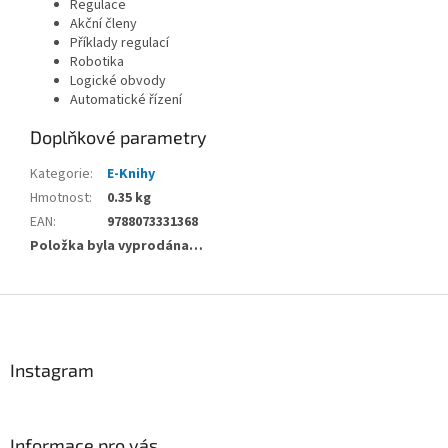
Regulace
Akční členy
Příklady regulací
Robotika
Logické obvody
Automatické řízení
Doplňkové parametry
Kategorie
:
E-Knihy
Hmotnost
:
0.35 kg
EAN
:
9788073331368
Položka byla vyprodána…
Z
á
p
a
Instagram
t
í
Informace pro vás