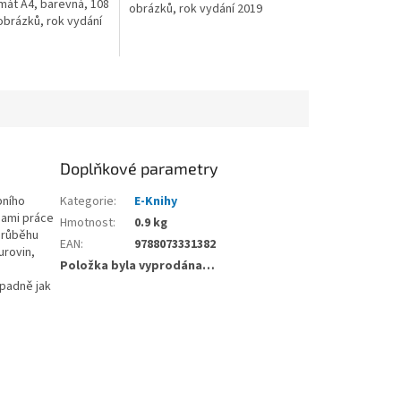
rmát A4, barevná, 108
obrázků, rok vydání 2019
obrázků, rok vydání
Doplňkové parametry
bního
Kategorie
:
E-Knihy
mami práce
Hmotnost
:
0.9 kg
 průběhu
EAN
:
9788073331382
urovin,
Položka byla vyprodána…
ípadně jak
,