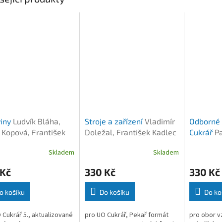
viny
Ludvík Bláha,
Stroje a zařízení
Vladimír
Odborné 
 Kopová, František
Doležal, František Kadlec
Cukrář
Pa
Klopfšto
Skladem
Skladem
 Kč
330 Kč
330 Kč
o košíku
Do košíku
Do ko
 Cukrář 5., aktualizované
pro UO Cukrář, Pekař formát
pro obor v