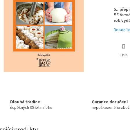
5., přep
B5 formát
rok vyd
Detailní 
TISK
Dlouhá tradice
Garance doručení
úspěšných 35 let na trhu
nepoškozeného zbož
sející produkty