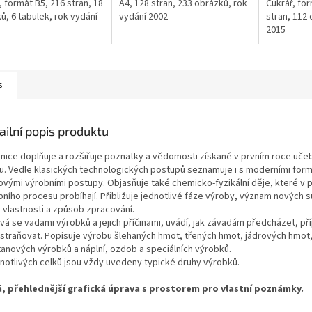
, formát B5, 216 stran, 18
A4, 128 stran, 233 obrázků, rok
Cukrář, fo
ů, 6 tabulek, rok vydání
vydání 2002
stran, 112 
2015
s
ailní popis produktu
nice doplňuje a rozšiřuje poznatky a vědomosti získané v prvním roce uče
u. Vedle klasických technologických postupů seznamuje i s moderními for
novými výrobními postupy. Objasňuje také chemicko-fyzikální děje, které v
bního procesu probíhají. Přibližuje jednotlivé fáze výroby, význam nových s
h vlastnosti a způsob zpracování.
vá se vadami výrobků a jejich příčinami, uvádí, jak závadám předcházet, př
dstraňovat. Popisuje výrobu šlehaných hmot, třených hmot, jádrových hmot
anových výrobků a náplní, ozdob a speciálních výrobků.
dnotlivých celků jsou vždy uvedeny typické druhy výrobků.
, přehlednější grafická úprava s prostorem pro vlastní poznámky.