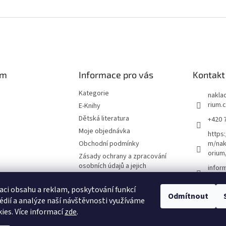
am
Informace pro vás
Kontakt
Kategorie
naklad
rium.
E-Knihy
Dětská literatura
+420 
Moje objednávka
https
Obchodní podmínky
m/nak
orium
Zásady ochrany a zpracování
osobních údajů a jejich
infor
používání
O nás
aci obsahu a reklam, poskytování funkcí
Odmítnout
édií a analýze naší návštěvnosti využíváme
Kontakty
ies. Více informací
zde
.