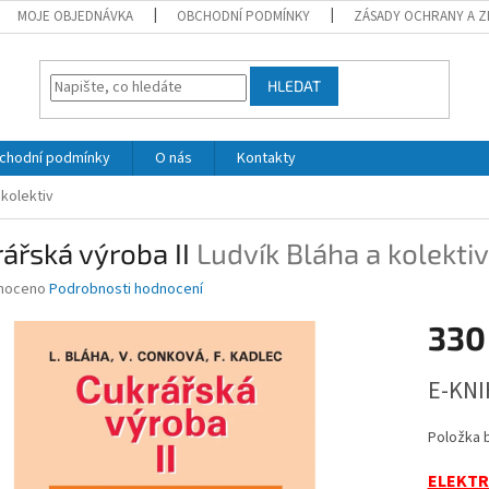
MOJE OBJEDNÁVKA
OBCHODNÍ PODMÍNKY
ZÁSADY OCHRANY A Z
HLEDAT
chodní podmínky
O nás
Kontakty
 kolektiv
ářská výroba II
Ludvík Bláha a kolektiv
né
noceno
Podrobnosti hodnocení
ní
330
u
Měrná
E-KNI
cena:
ek.
Položka 
ELEKTR