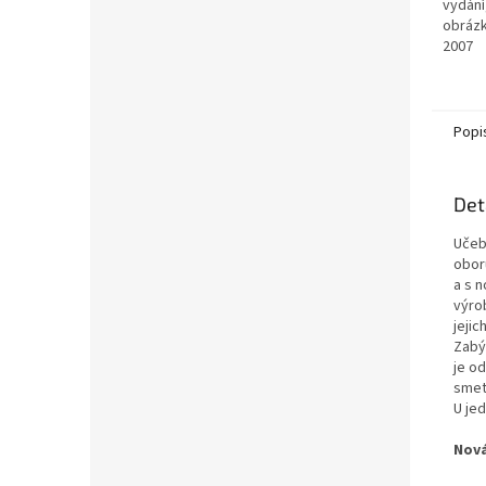
vydání
obrázk
2007
Popi
Det
Učeb
obor
a s 
výro
jejic
Zabý
je o
smet
U je
Nová