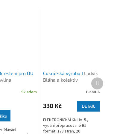
kreslení pro OU
Cukrářská výroba I
Ludvík
vlína
Bláha a kolektiv
Další
produkt
ková
Skladem
E-KNIHA
330 Kč
DETAIL
šíku
ELEKTRONICKÁÍ KNIHA 5.,
vydání přepracované B5
zdělávání
formát, 178 stran, 20