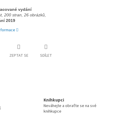
racované vydání 
, 200 stran, 
26 obrázků, 
ání 2019
informace
ZEPTAT SE
SDÍLET
Knihkupci
Neváhejte a obraťte se na své
í
knihkupce