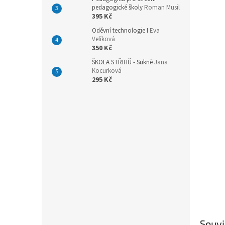
n
pedagogické školy
Roman Musil
e
395 Kč
l
Oděvní technologie I
Eva
Velíková
350 Kč
ŠKOLA STŘIHŮ - Sukně
Jana
Kocurková
295 Kč
Souvi