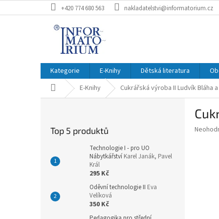
Přejít
+420 774 680 563
nakladatelstvi@informatorium.cz
na
obsah
Kategorie
E-Knihy
Dětská literatura
Ob
Domů
E-Knihy
Cukrářská výroba II
Ludvík Bláha a
P
Cukr
o
s
Průměr
Neohod
Top 5 produktů
t
hodnoce
r
produkt
Technologie I - pro UO
a
Nábytkářství
Karel Janák, Pavel
je
Král
0,0
n
295 Kč
z
n
5
Oděvní technologie II
Eva
í
hvězdič
Velíková
p
350 Kč
a
Pedagogika pro střední