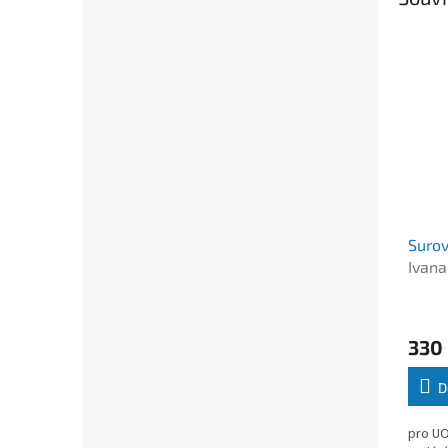
Suro
Ivana
Šrek
330
D
pro UO