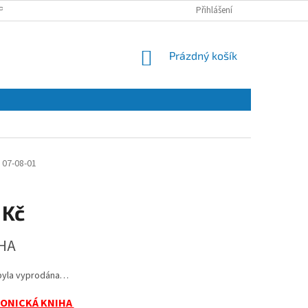
PRACOVÁNÍ OSOBNÍCH ÚDAJŮ A JEJICH POUŽÍVÁNÍ
Přihlášení
O NÁS
KONTAKT
NÁKUPNÍ
Prázdný košík
KOŠÍK
07-08-01
 Kč
HA
byla vyprodána…
ONICKÁ KNIHA