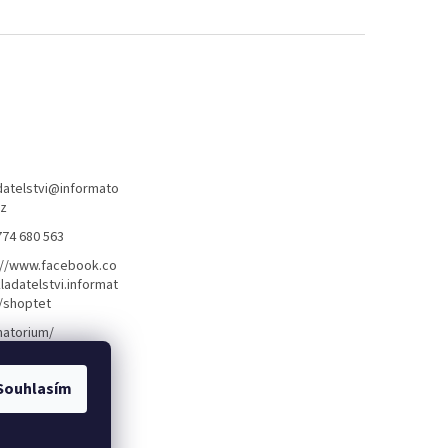
atelstvi
@
informato
cz
774 680 563
://www.facebook.co
ladatelstvi.informat
/shoptet
matorium/
Souhlasím