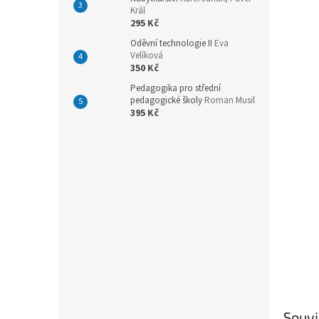
n
Král
e
295 Kč
l
Oděvní technologie II
Eva
Velíková
350 Kč
Pedagogika pro střední
pedagogické školy
Roman Musil
395 Kč
Souvi