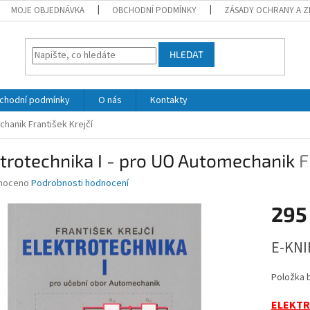
MOJE OBJEDNÁVKA
OBCHODNÍ PODMÍNKY
ZÁSADY OCHRANY A Z
HLEDAT
chodní podmínky
O nás
Kontakty
echanik
František Krejčí
trotechnika I - pro UO Automechanik
F
né
noceno
Podrobnosti hodnocení
ní
295
u
Měrná
E-KNI
cena:
ek.
Položka 
ELEKTR