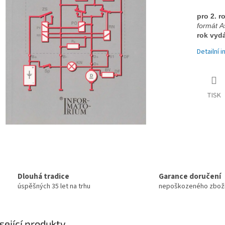
pro 2. 
formát A5
rok vyd
Detailní 
TISK
Dlouhá tradice
Garance doručení
úspěšných 35 let na trhu
nepoškozeného zbož
sející produkty