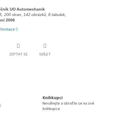
ročník UO Automechanik 
, 200 stran, 
142 obrázků, 8 tabulek, 
ání 2006
informace
ZEPTAT SE
SDÍLET
Knihkupci
Neváhejte a obraťte se na své
í
knihkupce