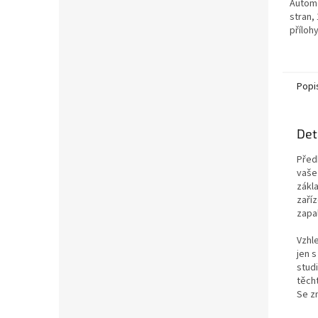
Autome
stran,
příloh
Popi
Det
Před
vaše
zákla
zaří
zapa
Vzhl
jen 
stud
těch
Se z