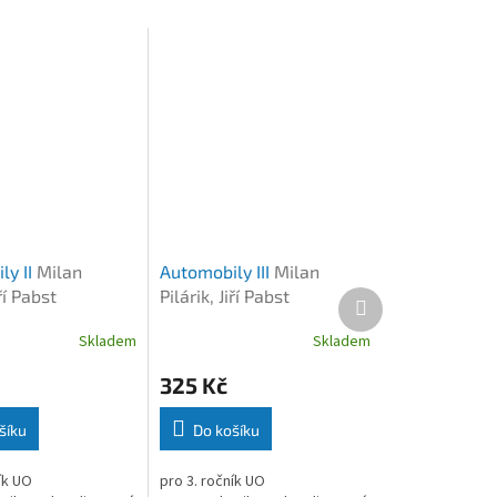
ly II
Milan
Automobily III
Milan
iří Pabst
Pilárik, Jiří Pabst
Další
produkt
Skladem
Skladem
325 Kč
šíku
Do košíku
ík UO
pro 3. ročník UO