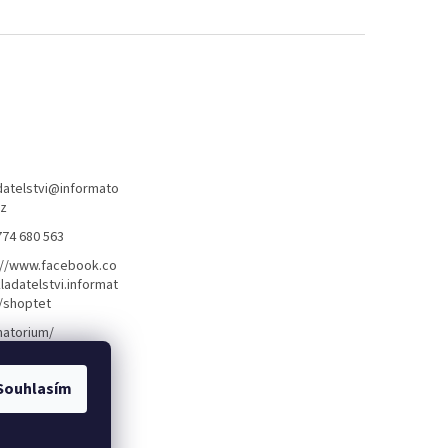
atelstvi
@
informato
cz
774 680 563
://www.facebook.co
ladatelstvi.informat
/shoptet
matorium/
Souhlasím