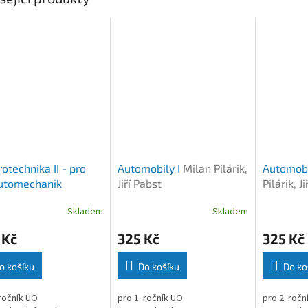
rotechnika II - pro
Automobily I
Milan Pilárik,
Automobi
utomechanik
Jiří Pabst
Pilárik, J
išek Krejčí
Skladem
Skladem
 Kč
325 Kč
325 Kč
o košíku
Do košíku
Do ko
 ročník UO
pro 1. ročník UO
pro 2. ročn