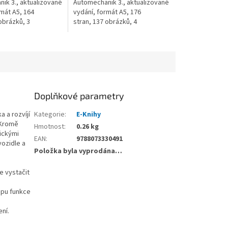
ik 3., aktualizované
Automechanik 3., aktualizované
mát A5, 164
vydání, formát A5, 176
obrázků, 3
stran, 137 obrázků, 4
k vydání 2014
tabulky, rok vydání 2014
Doplňkové parametry
 a rozvíjí
Kategorie
:
E-Knihy
 Kromě
Hmotnost
:
0.26 kg
rickými
EAN
:
9788073330491
vozidle a
Položka byla vyprodána…
e vystačit
ipu funkce
ení.