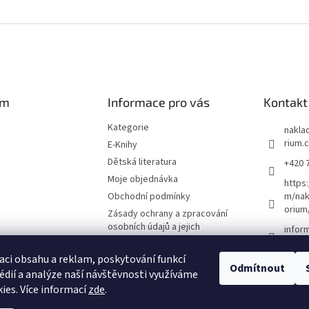
am
Informace pro vás
Kontakt
Kategorie
naklad
rium.
E-Knihy
Dětská literatura
+420 
Moje objednávka
https
Obchodní podmínky
m/nak
orium
Zásady ochrany a zpracování
osobních údajů a jejich
infor
používání
O nás
aci obsahu a reklam, poskytování funkcí
Odmítnout
édií a analýze naší návštěvnosti využíváme
Kontakty
ies. Více informací
zde
.