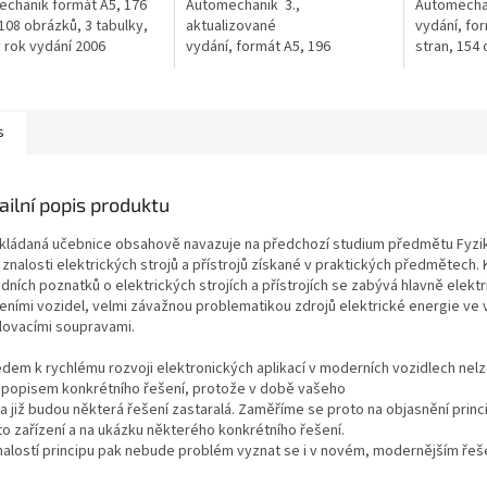
chanik formát A5, 176
Automechanik 3.,
Automechan
 108 obrázků, 3 tabulky,
aktualizované
vydání, for
y rok vydání 2006
vydání, formát A5, 196
stran, 154 
stran, 211 obrázků, 3
tabulky, ro
tabulky, rok vydání 2014
s
ailní popis produktu
kládaná učebnice obsahově navazuje na předchozí studium předmětu Fyzika
 znalosti elektrických strojů a přístrojů získané v praktických předmětech.
dních poznatků o elektrických strojích a přístrojích se zabývá hlavně elekt
zeními vozidel, velmi závažnou problematikou zdrojů elektrické energie ve 
lovacími soupravami.
edem k rychlému rozvoji elektronických aplikací v moderních vozidlech nelz
s popisem konkrétního řešení, protože v době vašeho
ia již budou některá řešení zastaralá. Zaměříme se proto na objasnění princ
to zařízení a na ukázku některého konkrétního řešení.
nalostí principu pak nebude problém vyznat se i v novém, modernějším řeš