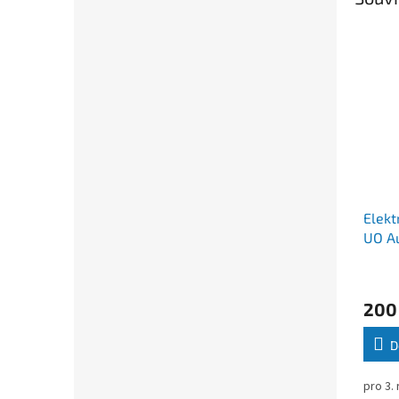
Elekt
UO A
Frant
200
D
pro 3.