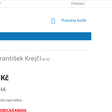
PRACOVÁNÍ OSOBNÍCH ÚDAJŮ A JEJICH POUŽÍVÁNÍ
Přihlášení
O NÁS
KONTAKT
NÁKUPNÍ
Prázdný košík
KOŠÍK
rantišek Krejčí
05-02
 Kč
HA
byla vyprodána…
ONICKÁ KNIHA