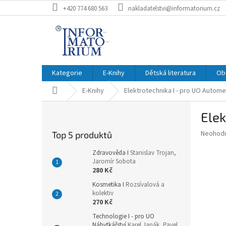
Přejít
+420 774 680 563
nakladatelstvi@informatorium.cz
na
obsah
Kategorie
E-Knihy
Dětská literatura
Ob
Domů
E-Knihy
Elektrotechnika I - pro UO Autom
P
Elek
o
s
Průměr
Neohod
Top 5 produktů
t
hodnoce
r
produkt
Zdravověda I
Stanislav Trojan,
a
Jaromír Sobota
je
280 Kč
0,0
n
z
n
Kosmetika I
Rozsívalová a
5
kolektiv
í
hvězdič
270 Kč
p
a
Technologie I - pro UO
Nábytkářství
Karel Janák, Pavel