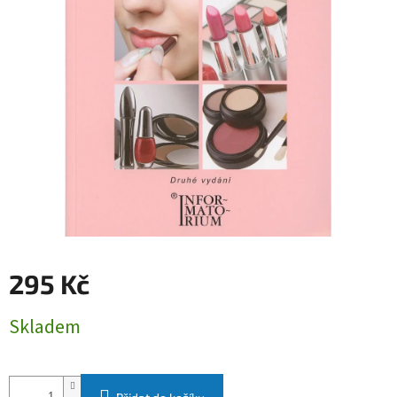
295 Kč
Měrná
Skladem
cena: