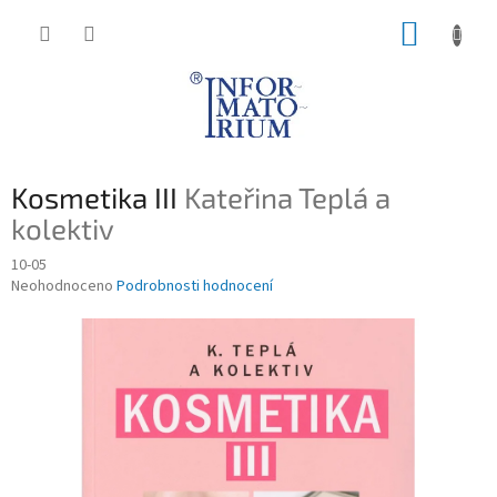
Přejít
NÁKUP
na
obsah
KOŠÍK
Kosmetika III
Kateřina Teplá a
kolektiv
10-05
Průměrné
Neohodnoceno
Podrobnosti hodnocení
hodnocení
produktu
je
0,0
z
5
hvězdiček.