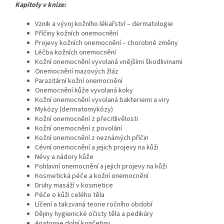
Kapitoly v knize:
Vznik a vývoj kožního lékařství – dermatologie
Příčiny kožních onemocnění
Projevy kožních onemocnění – chorobné změny
Léčba kožních onemocnění
Kožní onemocnění vyvolaná vnějšími škodlivinami
Onemocnění mazových žláz
Parazitární kožní onemocnění
Onemocnění kůže vyvolaná koky
Kožní onemocnění vyvolaná bakteriemi a viry
Mykózy (dermatomykózy)
Kožní onemocnění z přecitlivělosti
Kožní onemocnění z povolání
Kožní onemocnění z neznámých příčin
Cévní onemocnění a jejich projevy na kůži
Névy a nádory kůže
Pohlavní onemocnění a jejich projevy na kůži
Kosmetická péče a kožní onemocnění
Druhy masáží v kosmetice
Péče o kůži celého těla
Líčení a takzvaná teorie ročního období
Dějiny hygienické očisty těla a pedikúry
Anatomie dolní končetiny