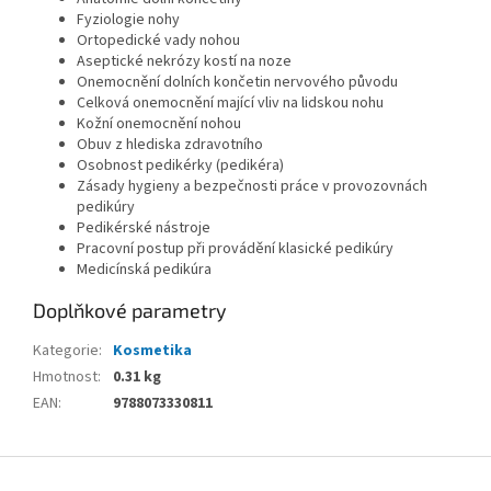
Fyziologie nohy
Ortopedické vady nohou
Aseptické nekrózy kostí na noze
Onemocnění dolních končetin nervového původu
Celková onemocnění mající vliv na lidskou nohu
Kožní onemocnění nohou
Obuv z hlediska zdravotního
Osobnost pedikérky (pedikéra)
Zásady hygieny a bezpečnosti práce v provozovnách
pedikúry
Pedikérské nástroje
Pracovní postup při provádění klasické pedikúry
Medicínská pedikúra
Doplňkové parametry
Kategorie
:
Kosmetika
Hmotnost
:
0.31 kg
EAN
:
9788073330811
Z
á