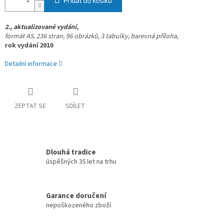
Přidat do košíku
2., aktualizované vydání,
formát A5, 236 stran, 96 obrázků,
3 tabulky, barevná příloha,
rok vydání 2010
Detailní informace
ZEPTAT SE
SDÍLET
Dlouhá tradice
úspěšných 35 let na trhu
Garance doručení
nepoškozeného zboží