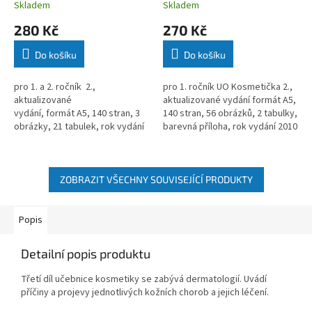
Skladem
Skladem
280 Kč
270 Kč
Do košíku
Do košíku
pro 1. a 2. ročník 2.,
pro 1. ročník UO Kosmetička 2.,
aktualizované
aktualizované vydání formát A5,
vydání, formát A5, 140 stran, 3
140 stran, 56 obrázků, 2 tabulky,
obrázky , 21 tabulek, rok vydání
barevná příloha, rok vydání 2010
2011
ZOBRAZIT VŠECHNY SOUVISEJÍCÍ PRODUKTY
Popis
Detailní popis produktu
Třetí díl učebnice kosmetiky se zabývá dermatologií. Uvádí
příčiny a projevy jednotlivých kožních chorob a jejich léčení.