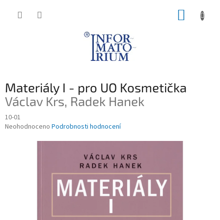
Přejít
NÁKUP
na
obsah
KOŠÍK
Materiály I - pro UO Kosmetička
Václav Krs, Radek Hanek
10-01
Průměrné
Neohodnoceno
Podrobnosti hodnocení
hodnocení
produktu
je
0,0
z
5
hvězdiček.