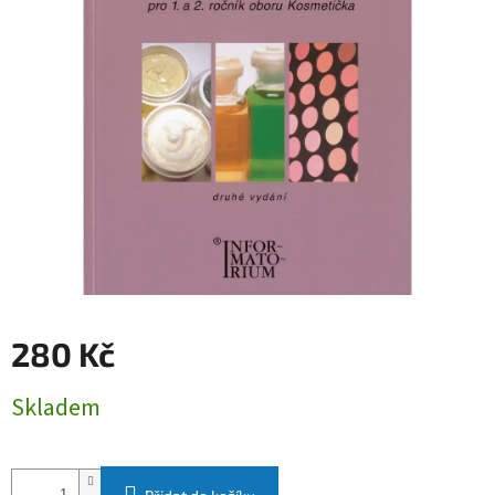
280 Kč
Měrná
Skladem
cena: