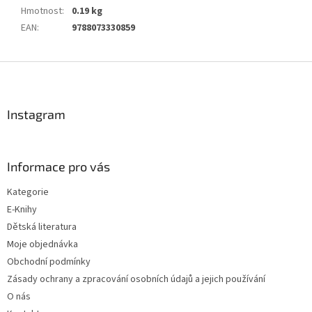
Hmotnost
:
0.19 kg
EAN
:
9788073330859
Z
á
p
a
Instagram
t
í
Informace pro vás
Kategorie
E-Knihy
Dětská literatura
Moje objednávka
Obchodní podmínky
Zásady ochrany a zpracování osobních údajů a jejich používání
O nás