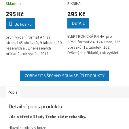
Skladem
E-KNIHA
295 Kč
295 Kč
DETAIL
Do košíku
ELEKTRONICKÁ KNIHA pro
první vydání formát A4, 88
SPŠS formát A4, 124 stran, 336
stran, 145 obrázků, 9 tabulek, 80
obrázků, 12 tabulek, 102
řešených a 52 neřešených
řešených příkladů, rok vydání
příkladů, rok vydání 2018
2015
ZOBRAZIT VŠECHNY SOUVISEJÍCÍ PRODUKTY
Popis
Detailní popis produktu
Jde o třetí díl řady Technické mechaniky.
Hlavní kapitoly v knize: