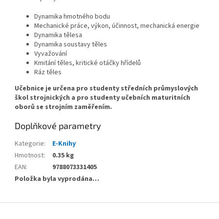
Dynamika hmotného bodu
Mechanické práce, výkon, účinnost, mechanická energie
Dynamika tělesa
Dynamika soustavy těles
Vyvažování
Kmitání těles, kritické otáčky hřídelů
Ráz těles
Učebnice je určena pro studenty středních průmyslových
škol strojnických a pro studenty učebních maturitních
oborů se strojním zaměřením.
Doplňkové parametry
Kategorie
:
E-Knihy
Hmotnost
:
0.35 kg
EAN
:
9788073331405
Položka byla vyprodána…
Z
á