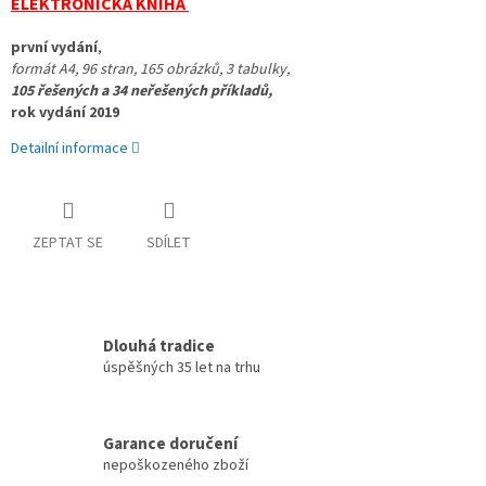
ELEKTRONICKÁ KNIHA
první vydání
, 
formát A4, 96 stran, 
165 obrázků, 3 tabulky, 
105 řešených a 34 neřešených příkladů, 
rok vydání 2019
Detailní informace
ZEPTAT SE
SDÍLET
Dlouhá tradice
úspěšných 35 let na trhu
Garance doručení
nepoškozeného zboží