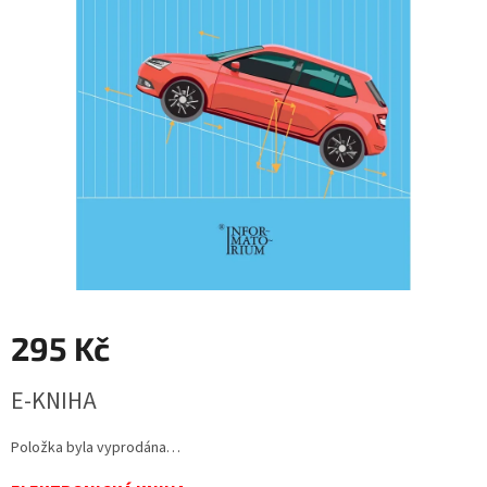
295 Kč
Měrná
E-KNIHA
cena:
Položka byla vyprodána…