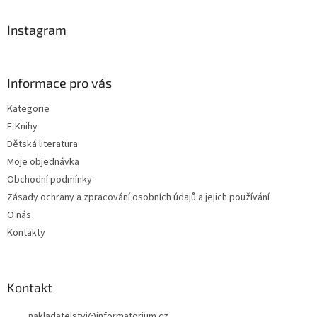
p
a
Instagram
t
í
Informace pro vás
Kategorie
E-Knihy
Dětská literatura
Moje objednávka
Obchodní podmínky
Zásady ochrany a zpracování osobních údajů a jejich používání
O nás
Kontakty
Kontakt
nakladatelstvi
@
informatorium.cz