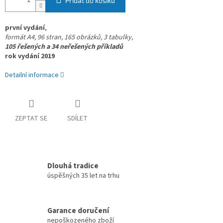
Přidat do košíku
první vydání
,
formát A4, 96 stran,
165 obrázků, 3 tabulky,
105 řešených a 34 neřešených příkladů
rok vydání 2019
Detailní informace
ZEPTAT SE
SDÍLET
Dlouhá tradice
úspěšných 35 let na trhu
Garance doručení
nepoškozeného zboží