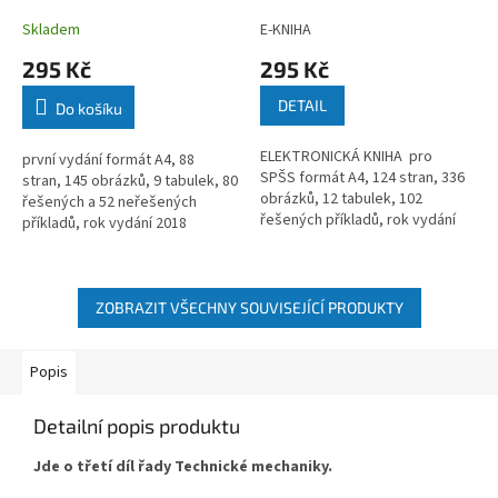
Skladem
E-KNIHA
295 Kč
295 Kč
DETAIL
Do košíku
ELEKTRONICKÁ KNIHA pro
první vydání formát A4, 88
SPŠS formát A4, 124 stran, 336
stran, 145 obrázků, 9 tabulek, 80
obrázků, 12 tabulek, 102
řešených a 52 neřešených
řešených příkladů, rok vydání
příkladů, rok vydání 2018
2015
ZOBRAZIT VŠECHNY SOUVISEJÍCÍ PRODUKTY
Popis
Detailní popis produktu
Jde o třetí díl řady Technické mechaniky.