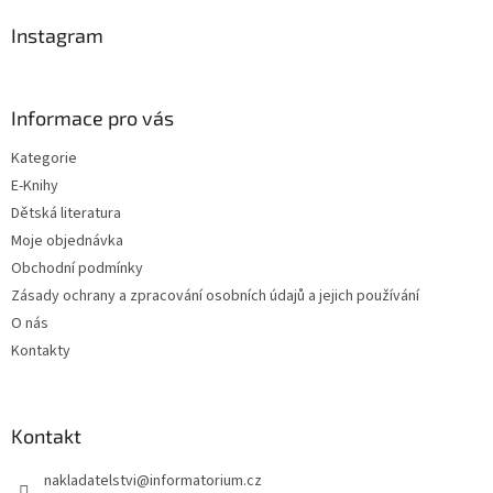
p
a
Instagram
t
í
Informace pro vás
Kategorie
E-Knihy
Dětská literatura
Moje objednávka
Obchodní podmínky
Zásady ochrany a zpracování osobních údajů a jejich používání
O nás
Kontakty
Kontakt
nakladatelstvi
@
informatorium.cz