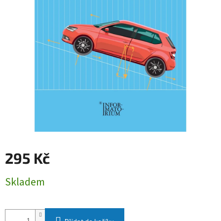
295 Kč
Měrná
Skladem
cena: