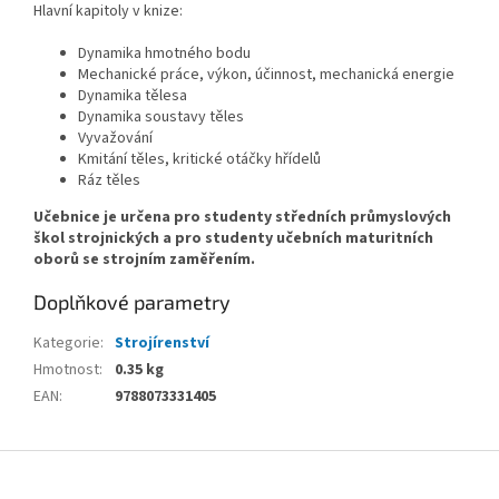
Hlavní kapitoly v knize:
Dynamika hmotného bodu
Mechanické práce, výkon, účinnost, mechanická energie
Dynamika tělesa
Dynamika soustavy těles
Vyvažování
Kmitání těles, kritické otáčky hřídelů
Ráz těles
Učebnice je určena pro studenty středních průmyslových
škol strojnických a pro studenty učebních maturitních
oborů se strojním zaměřením.
Doplňkové parametry
Kategorie
:
Strojírenství
Hmotnost
:
0.35 kg
EAN
:
9788073331405
Z
á