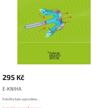
295 Kč
Měrná
E-KNIHA
cena:
Položka byla vyprodána…