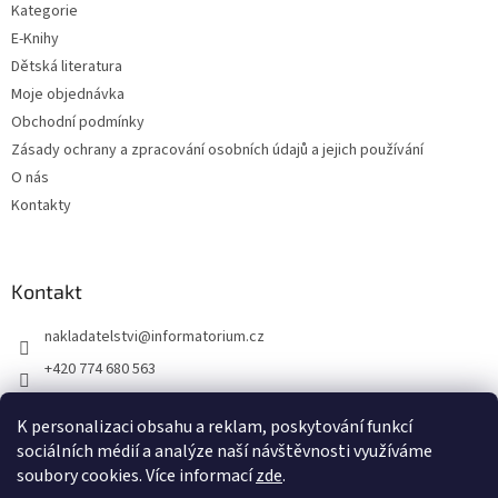
Kategorie
E-Knihy
Dětská literatura
Moje objednávka
Obchodní podmínky
Zásady ochrany a zpracování osobních údajů a jejich používání
O nás
Kontakty
Kontakt
nakladatelstvi
@
informatorium.cz
+420 774 680 563
https://www.facebook.com/nakladatelstvi.informatorium/shoptet
K personalizaci obsahu a reklam, poskytování funkcí
informatorium/
sociálních médií a analýze naší návštěvnosti využíváme
soubory cookies. Více informací
zde
.