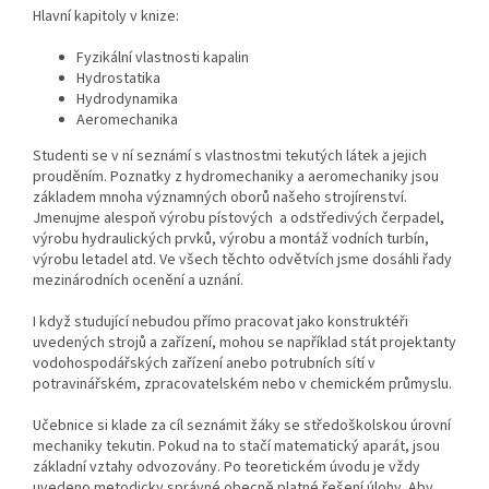
Hlavní kapitoly v knize:
Fyzikální vlastnosti kapalin
Hydrostatika
Hydrodynamika
Aeromechanika
Studenti se v ní seznámí s vlastnostmi tekutých látek a jejich
prouděním. Poznatky z hydromechaniky a aeromechaniky jsou
základem mnoha významných oborů našeho strojírenství.
Jmenujme alespoň výrobu pístových a odstředivých čerpadel,
výrobu hydraulických prvků, výrobu a montáž vodních turbín,
výrobu letadel atd. Ve všech těchto odvětvích jsme dosáhli řady
mezinárodních ocenění a uznání.
I když studující nebudou přímo pracovat jako konstruktéři
uvedených strojů a zařízení, mohou se například stát projektanty
vodohospodářských zařízení anebo potrubních sítí v
potravinářském, zpracovatelském nebo v chemickém průmyslu.
Učebnice si klade za cíl seznámit žáky se středoškolskou úrovní
mechaniky tekutin. Pokud na to stačí matematický aparát, jsou
základní vztahy odvozovány. Po teoretickém úvodu je vždy
uvedeno metodicky správné obecně platné řešení úlohy. Aby