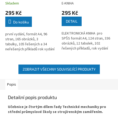
Skladem
E-KNIHA
295 Kč
295 Kč
DETAIL
Do košíku
ELEKTRONICKÁ KNIHA pro
první vydání, formát A4, 96
SPŠS formát A4, 124 stran, 336
stran, 165 obrázků, 3
obrázků, 12 tabulek, 102
tabulky, 105 řešených a 34
řešených příkladů, rok vydání
neřešených příkladů rok vydání
2015
2019
ZOBRAZIT VŠECHNY SOUVISEJÍCÍ PRODUKTY
Popis
Detailní popis produktu
Učebnice je čtvrtým dílem řady Technické mechaniky pro
střední průmyslové školy se strojírenským zaměřením.