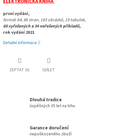
ELEKTRONICKÁ KNIHA
první vydání, 
formát A4, 86 stran, 
183 obrázků, 19 tabulek, 
60 vyřešených a 34 neřešených příkladů, 
rok vydání 2021
Detailní informace
ZEPTAT SE
SDÍLET
Dlouhá tradice
úspěšných 35 let na trhu
Garance doručení
nepoškozeného zboží