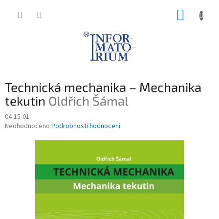
Přejít
NÁKUP
na
obsah
KOŠÍK
Technická mechanika – Mechanika
tekutin
Oldřich Šámal
04-15-01
Průměrné
Neohodnoceno
Podrobnosti hodnocení
hodnocení
produktu
je
0,0
z
5
hvězdiček.