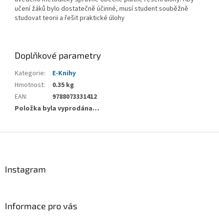
učení žáků bylo dostatečně účinné, musí student souběžně
studovat teorii a řešit praktické úlohy
Doplňkové parametry
Kategorie
:
E-Knihy
Hmotnost
:
0.35 kg
EAN
:
9788073331412
Položka byla vyprodána…
Z
á
p
a
Instagram
t
í
Informace pro vás