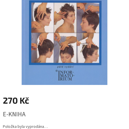
270 Kč
Měrná
E-KNIHA
cena:
Položka byla vyprodána…