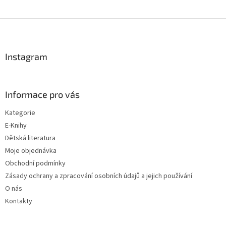
Z
á
p
a
Instagram
t
í
Informace pro vás
Kategorie
E-Knihy
Dětská literatura
Moje objednávka
Obchodní podmínky
Zásady ochrany a zpracování osobních údajů a jejich používání
O nás
Kontakty