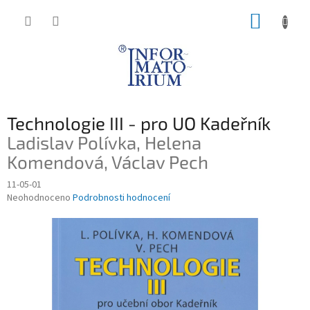
Přejít
NÁKUP
na
obsah
KOŠÍK
Technologie III - pro UO Kadeřník
Ladislav Polívka, Helena
Komendová, Václav Pech
11-05-01
Průměrné
Neohodnoceno
Podrobnosti hodnocení
hodnocení
produktu
je
0,0
z
5
hvězdiček.