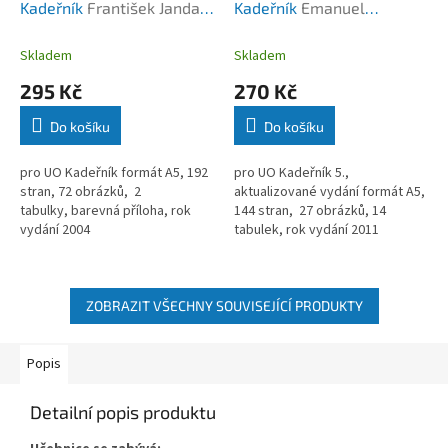
Kadeřník
František Janda,
Kadeřník
Emanuel
Vladimír Valta
Peterka, František
Kocourek, Miloslav
Skladem
Skladem
Podzimek
295 Kč
270 Kč
Do košíku
Do košíku
pro UO Kadeřník formát A5, 192
pro UO Kadeřník 5.,
stran, 72 obrázků, 2
aktualizované vydání formát A5,
tabulky, barevná příloha, rok
144 stran, 27 obrázků, 14
vydání 2004
tabulek, rok vydání 2011
ZOBRAZIT VŠECHNY SOUVISEJÍCÍ PRODUKTY
Popis
Detailní popis produktu