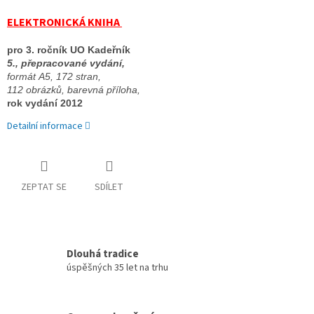
ELEKTRONICKÁ KNIHA
pro 3. ročník UO Kadeřník 
5., přepracované vydání, 
formát A5, 172 stran, 
112 obrázků, barevná příloha, 
rok vydání 2012
Detailní informace
ZEPTAT SE
SDÍLET
Dlouhá tradice
úspěšných 35 let na trhu