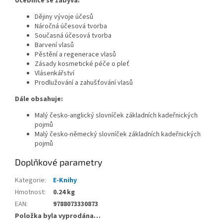
Učebnice se zabývá:
Dějiny vývoje účesů
Náročná účesová tvorba
Současná účesová tvorba
Barvení vlasů
Pěstění a regenerace vlasů
Zásady kosmetické péče o pleť
Vlásenkářství
Prodlužování a zahušťování vlasů
Dále obsahuje:
Malý česko-anglický slovníček základních kadeřnických
pojmů
Malý česko-německý slovníček základních kadeřnických
pojmů
Doplňkové parametry
Kategorie
:
E-Knihy
Hmotnost
:
0.24 kg
EAN
:
9788073330873
Položka byla vyprodána…