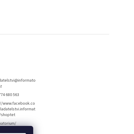
atelstvi
@
informato
cz
774 680 563
://www.facebook.co
ladatelstvi.informat
/shoptet
matorium/