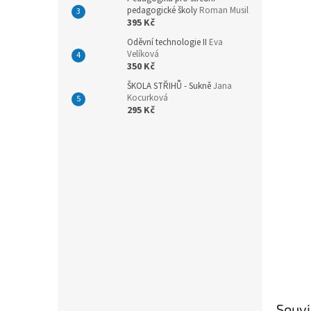
n
pedagogické školy
Roman Musil
e
395 Kč
l
Oděvní technologie II
Eva
Velíková
350 Kč
ŠKOLA STŘIHŮ - Sukně
Jana
Kocurková
295 Kč
Souvi