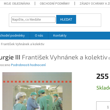
MOJE OBJEDNÁVKA
OBCHODNÍ PODMÍNKY
ZÁSADY OCHRANY A Z
HLEDAT
chodní podmínky
O nás
Kontakty
I
František Vyhnánek a kolektiv
urgie III
František Vyhnánek a kolektiv
0
né
noceno
Podrobnosti hodnocení
ní
255
u
Měrná
Skla
cena:
ek.