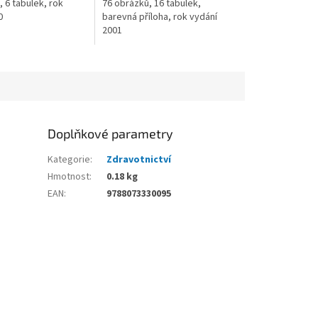
 6 tabulek, rok
76 obrázků, 16 tabulek,
0
barevná příloha, rok vydání
2001
Doplňkové parametry
Kategorie
:
Zdravotnictví
Hmotnost
:
0.18 kg
EAN
:
9788073330095