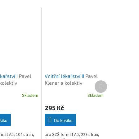
ékařství I
Pavel
Vnitřní lékařství II
Pavel
kolektiv
Klener a kolektiv
Další
produkt
Skladem
Skladem
295 Kč
šíku
Do košíku
rmát A5, 104 stran,
pro SZŠ formát A5, 228 stran,