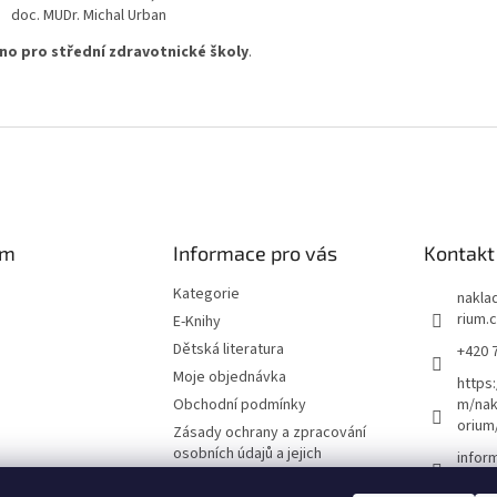
doc. MUDr. Michal Urban
no pro střední zdravotnické školy
.
am
Informace pro vás
Kontakt
Kategorie
naklad
rium.
E-Knihy
Dětská literatura
+420 
Moje objednávka
https
Obchodní podmínky
m/nak
orium
Zásady ochrany a zpracování
osobních údajů a jejich
infor
používání