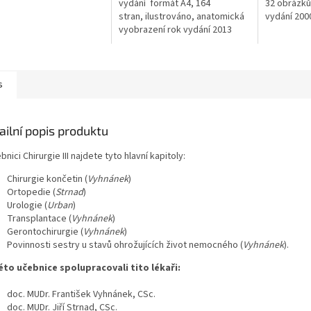
vydání formát A4, 164
32 obrázků,
stran, ilustrováno, anatomická
vydání 200
vyobrazení rok vydání 2013
s
ailní popis produktu
bnici Chirurgie III najdete tyto hlavní kapitoly:
Chirurgie končetin (
Vyhnánek
)
Ortopedie (
Strnad
)
Urologie (
Urban
)
Transplantace (
Vyhnánek
)
Gerontochirurgie (
Vyhnánek
)
Povinnosti sestry u stavů ohrožujících život nemocného (
Vyhnánek
).
éto učebnice spolupracovali tito lékaři:
doc. MUDr. František Vyhnánek, CSc.
doc. MUDr. Jiří Strnad, CSc.