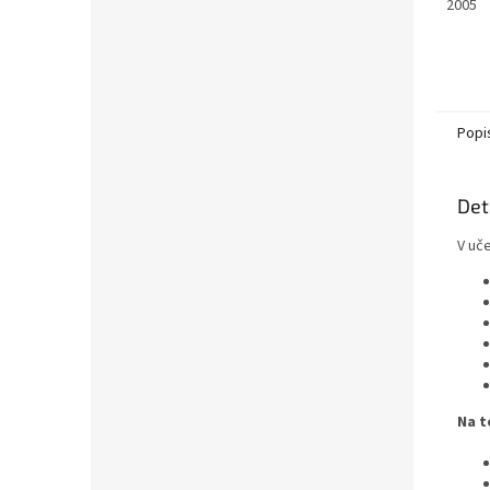
2005
Popi
Det
V uče
Na t