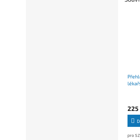
Přehl
léka
Krejs
225
D
pro SZ