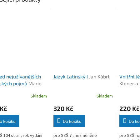
ed nejužívanějších
Jazyk Latinský I
Jan Kábrt
Vnitřní l
řských pojmů
Marie
Klener a 
ová
Skladem
Skladem
 Kč
320 Kč
220 Kč
o košíku
Do košíku
Do ko
Š 104 stran, rok vydání
pro SZŠ 7., nezměněné
pro SZŠ fo