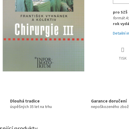
pro SZŠ 
formát A5
rok vydá
Detailní 
TISK
Dlouhá tradice
Garance doručení
úspěšných 35 let na trhu
nepoškozeného zbož
sející produkty