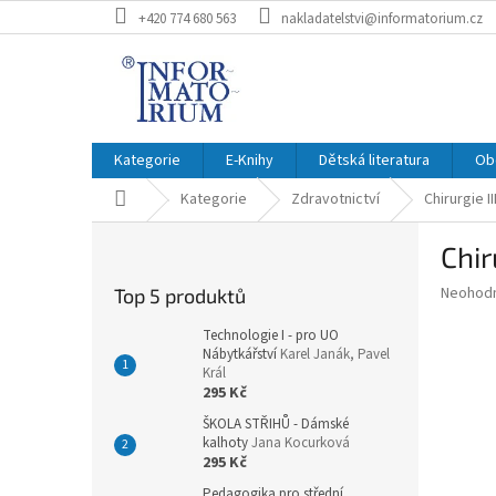
Přejít
+420 774 680 563
nakladatelstvi@informatorium.cz
na
obsah
Kategorie
E-Knihy
Dětská literatura
Ob
Domů
Kategorie
Zdravotnictví
Chirurgie II
P
Chir
o
s
Průměr
Neohod
Top 5 produktů
t
hodnoce
r
produkt
Technologie I - pro UO
a
Nábytkářství
Karel Janák, Pavel
je
Král
0,0
n
295 Kč
z
n
5
ŠKOLA STŘIHŮ - Dámské
í
hvězdič
kalhoty
Jana Kocurková
p
295 Kč
a
Pedagogika pro střední