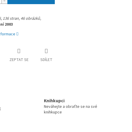
, 
136 stran, 46 obrázků, 
ní 2003
informace
ZEPTAT SE
SDÍLET
Knihkupci
Neváhejte a obraťte se na své
í
knihkupce