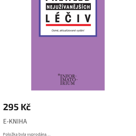
295 Kč
Měrná
E-KNIHA
cena:
Položka byla vyprodána…