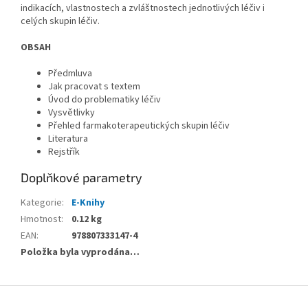
indikacích, vlastnostech a zvláštnostech jednotlivých léčiv i
celých skupin léčiv.
OBSAH
Předmluva
Jak pracovat s textem
Úvod do problematiky léčiv
Vysvětlivky
Přehled farmakoterapeutických skupin léčiv
Literatura
Rejstřík
Doplňkové parametry
Kategorie
:
E-Knihy
Hmotnost
:
0.12 kg
EAN
:
978807333147-4
Položka byla vyprodána…
Z
á