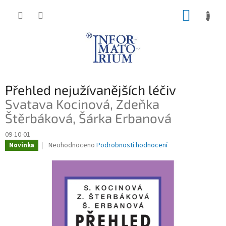
Přejít
NÁKUP
na
obsah
KOŠÍK
Přehled nejužívanějších léčiv
Svatava Kocinová, Zdeňka
Štěrbáková, Šárka Erbanová
09-10-01
Průměrné
Neohodnoceno
Podrobnosti hodnocení
Novinka
hodnocení
produktu
je
0,0
z
5
hvězdiček.