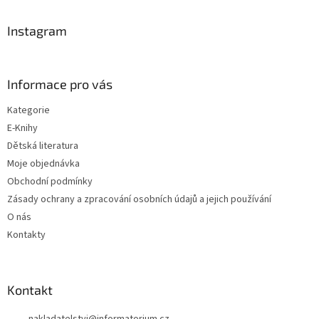
p
a
Instagram
t
í
Informace pro vás
Kategorie
E-Knihy
Dětská literatura
Moje objednávka
Obchodní podmínky
Zásady ochrany a zpracování osobních údajů a jejich používání
O nás
Kontakty
Kontakt
nakladatelstvi
@
informatorium.cz