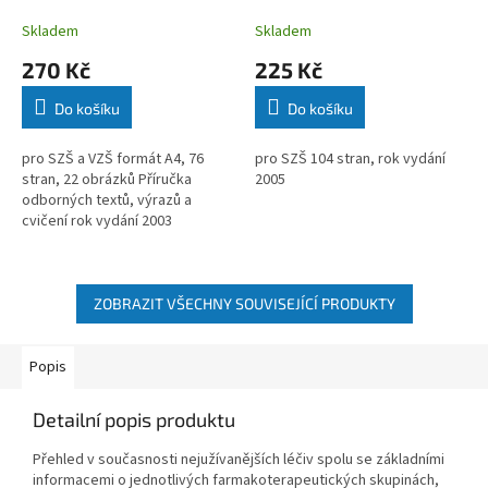
Marie Maxerová
Krejsová
Skladem
Skladem
270 Kč
225 Kč
Do košíku
Do košíku
pro SZŠ a VZŠ formát A4, 76
pro SZŠ 104 stran, rok vydání
stran, 22 obrázků Příručka
2005
odborných textů, výrazů a
cvičení rok vydání 2003
ZOBRAZIT VŠECHNY SOUVISEJÍCÍ PRODUKTY
Popis
Detailní popis produktu
Přehled v současnosti nejužívanějších léčiv spolu se základními
informacemi o jednotlivých farmakoterapeutických skupinách,