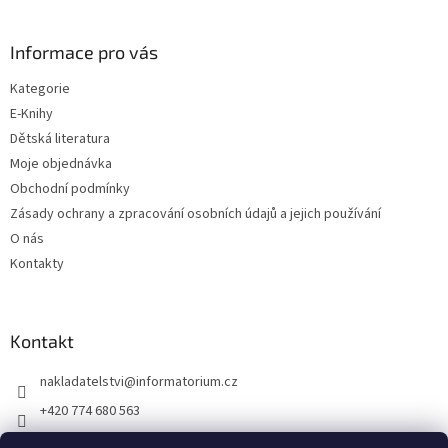
í
Informace pro vás
Kategorie
E-Knihy
Dětská literatura
Moje objednávka
Obchodní podmínky
Zásady ochrany a zpracování osobních údajů a jejich používání
O nás
Kontakty
Kontakt
nakladatelstvi
@
informatorium.cz
+420 774 680 563
https://www.facebook.com/nakladatelstvi.informatorium/shoptet