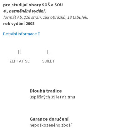
pro studijní obory SOŠ a SOU 
4., nezměněné vydání, 
formát A5, 216 stran, 
188 obrázků, 13 tabulek, 
rok vydání 2008
Detailní informace
ZEPTAT SE
SDÍLET
Dlouhá tradice
úspěšných 35 let na trhu
Garance doručení
nepoškozeného zboží