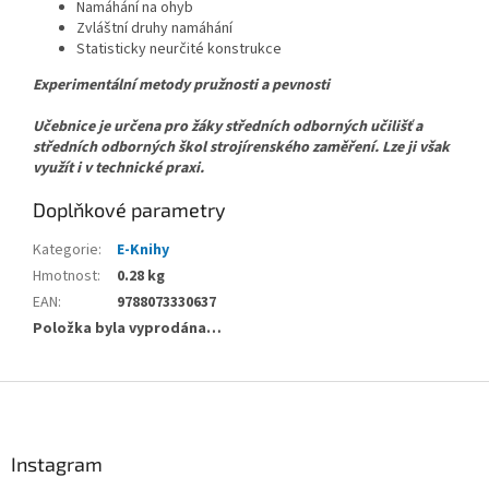
Namáhání na ohyb
Zvláštní druhy namáhání
Statisticky neurčité konstrukce
Experimentální metody pružnosti a pevnosti
Učebnice je určena pro žáky středních odborných učilišť a
středních odborných škol strojírenského zaměření. Lze ji však
využít i v technické praxi.
Doplňkové parametry
Kategorie
:
E-Knihy
Hmotnost
:
0.28 kg
EAN
:
9788073330637
Položka byla vyprodána…
Z
á
p
a
Instagram
t