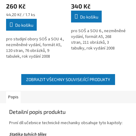
260 Kč
340 Kč
Měrná
44,20 Kč / 1.7 ks
Do košíku
cena:
Do košíku
pro SOŠ a SOU 6., nezměněné
vydání, formát A5, 268
pro studijní obory SOŠ a SOU 4.,
stran, 211 obrázků, 3
nezměněné vydání, formát A5,
tabulky, rok vydání 2008
120 stran, 76 obrázků, 9
tabulek, rok vydání 2008
ZOBRAZIT VŠECHNY SOUVISEJÍCÍ PRODUKTY
Popis
Detailní popis produktu
První díl učebnice technické mechaniky obsahuje tyto kapitoly:
Statika tuhých těles