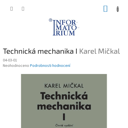
Přejít
NÁKUP
na
obsah
KOŠÍK
Technická mechanika I
Karel Mičkal
04-03-01
Průměrné
Neohodnoceno
Podrobnosti hodnocení
hodnocení
produktu
je
0,0
z
5
hvězdiček.