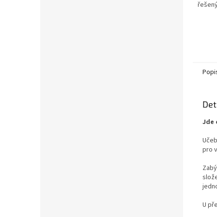
řešený
2015
Popi
Det
Jde 
Učebn
pro 
Zabý
slož
jedn
U př