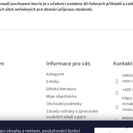
snazší pochopení teorie je v učebnici uvedeno 80 řešených příkladů a celá
ích úloh neřešených pro domácí přípravu studentů.
am
Informace pro vás
Kontakt
Kategorie
naklad
rium.
E-Knihy
Dětská literatura
+420 
Moje objednávka
https
Obchodní podmínky
m/nak
orium
Zásady ochrany a zpracování
osobních údajů a jejich
infor
používání
O nás
aci obsahu a reklam, poskytování funkcí