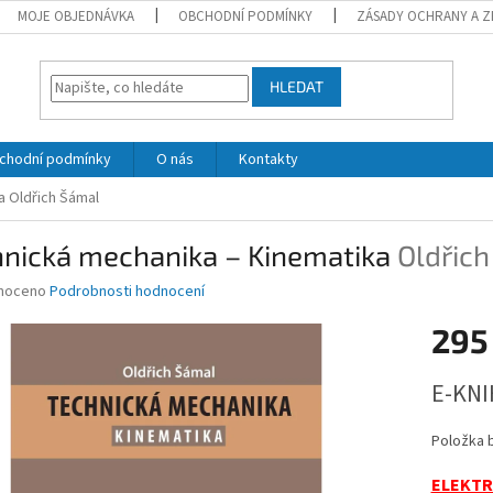
MOJE OBJEDNÁVKA
OBCHODNÍ PODMÍNKY
ZÁSADY OCHRANY A Z
HLEDAT
chodní podmínky
O nás
Kontakty
ka
Oldřich Šámal
hnická mechanika – Kinematika
Oldřic
né
noceno
Podrobnosti hodnocení
ní
295
u
Měrná
E-KNI
cena:
ek.
Položka 
ELEKTR