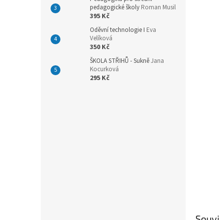
n
pedagogické školy
Roman Musil
e
395 Kč
l
Oděvní technologie I
Eva
Velíková
350 Kč
ŠKOLA STŘIHŮ - Sukně
Jana
Kocurková
295 Kč
Souvi