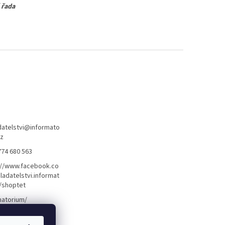
 řada
atelstvi
@
informato
cz
774 680 563
://www.facebook.co
ladatelstvi.informat
/shoptet
matorium/