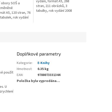
vydání, formát A5, 268
í obory SOŠ a
stran, 211 obrázků, 3
ezměněné
tabulky, rok vydání 2008
mát A5, 120 stran, 76
tabulek, rok vydání
Doplňkové parametry
Kategorie
:
E-Knihy
Hmotnost
:
0.35 kg
ké použít
EAN
:
9788073331344
Položka byla vyprodána…
es. U
zrychlení