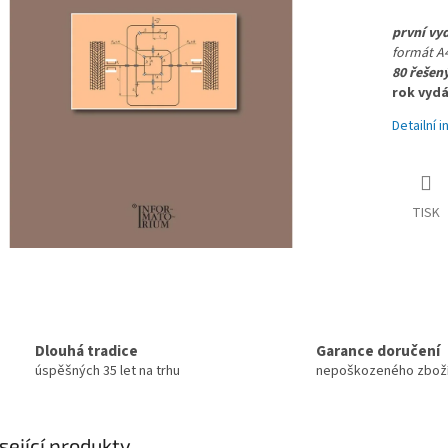
první vyd
formát A4
80 řešený
rok vydá
Detailní 
TISK
Dlouhá tradice
Garance doručení
úspěšných 35 let na trhu
nepoškozeného zbož
sející produkty