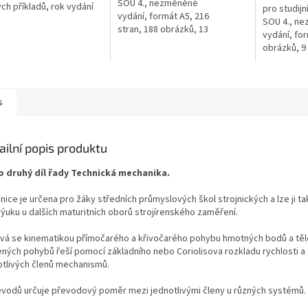
SOU 4., nezměněné
ch příkladů, rok vydání
pro studijn
vydání, formát A5, 216
SOU 4., n
stran, 188 obrázků, 13
vydání, for
tabulek, rok vydání 2008
obrázků, 9 
2008
s
ailní popis produktu
o druhý díl řady Technická mechanika.
ice je určena pro žáky středních průmyslových škol strojnických a lze ji ta
výuku u dalších maturitních oborů strojírenského zaměření.
vá se kinematikou přímočarého a křivočarého pohybu hmotných bodů a těl
ených pohybů řeší pomocí základního nebo Coriolisova rozkladu rychlosti a 
otlivých členů mechanismů.
evodů určuje převodový poměr mezi jednotlivými členy u různých systémů.