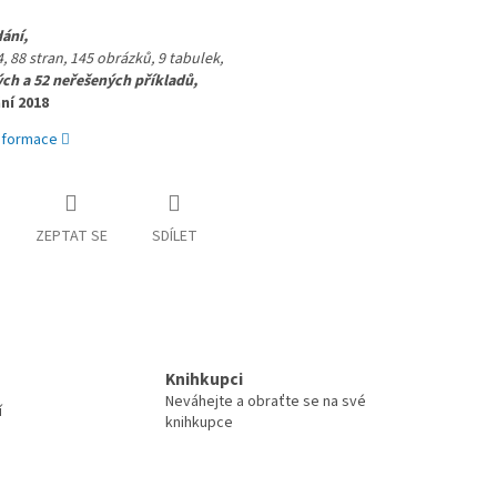
ání, 
, 88 stran, 1
45 obrázků, 
9 tabulek, 
ch a 52 neřešených příkladů, 
ní 2018
informace
ZEPTAT SE
SDÍLET
Knihkupci
Neváhejte a obraťte se na své
í
knihkupce