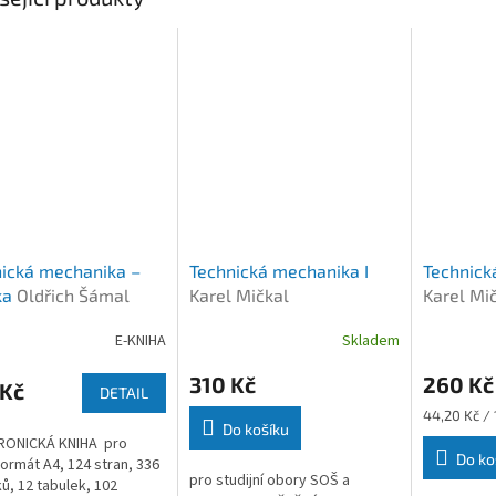
ická mechanika –
Technická mechanika I
Technick
ka
Oldřich Šámal
Karel Mičkal
Karel Mi
E-KNIHA
Skladem
310 Kč
260 Kč
 Kč
DETAIL
Měrná
44,20 Kč / 
Do košíku
cena:
RONICKÁ KNIHA pro
Do ko
ormát A4, 124 stran, 336
pro studijní obory SOŠ a
ů, 12 tabulek, 102