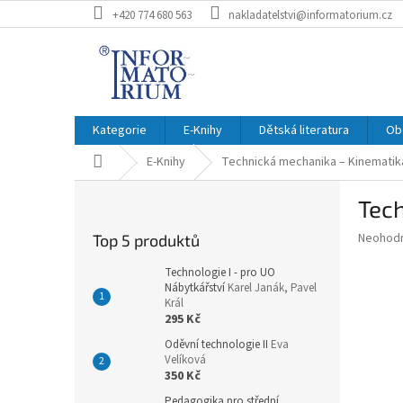
Přejít
+420 774 680 563
nakladatelstvi@informatorium.cz
na
obsah
Kategorie
E-Knihy
Dětská literatura
Ob
Domů
E-Knihy
Technická mechanika – Kinemati
P
Tec
o
s
Průměr
Neohod
Top 5 produktů
t
hodnoce
r
produkt
Technologie I - pro UO
a
Nábytkářství
Karel Janák, Pavel
je
Král
0,0
n
295 Kč
z
n
5
Oděvní technologie II
Eva
í
hvězdič
Velíková
p
350 Kč
a
Pedagogika pro střední