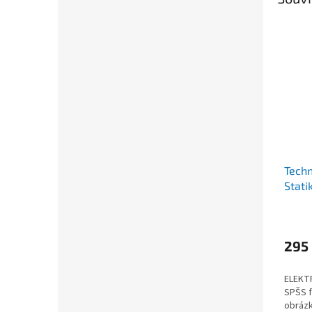
Techn
Stati
295
ELEKT
SPŠS f
obrázk