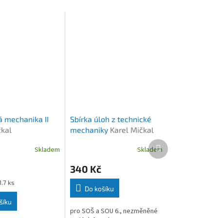
á mechanika II
Sbírka úloh z technické
čkal
mechaniky
Karel Mičkal
Další
Skladem
Skladem
produkt
340 Kč
1.7 ks
Do košíku
šíku
pro SOŠ a SOU 6., nezměněné