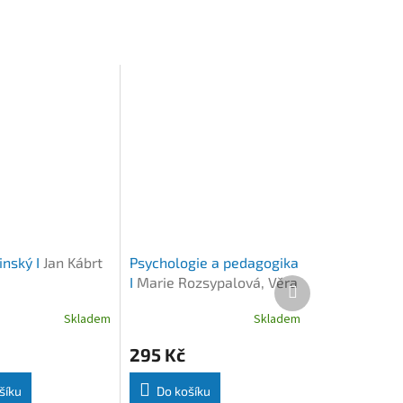
inský I
Jan Kábrt
Psychologie a pedagogika
I
Marie Rozsypalová, Věra
Další
produkt
Čechová, Alena
Skladem
Skladem
Mellanová
295 Kč
šíku
Do košíku