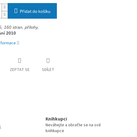
Přidat do košíku
, 
160 stran, přílohy, 
ání 2010
informace
ZEPTAT SE
SDÍLET
Knihkupci
Neváhejte a obraťte se na své
í
knihkupce