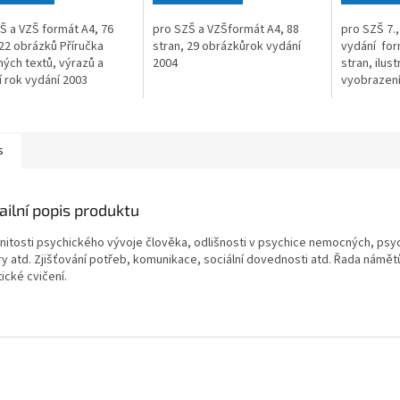
Š a VZŠ formát A4, 76
pro SZŠ a VZŠformát A4, 88
pro SZŠ 7.
 22 obrázků Příručka
stran, 29 obrázkůrok vydání
vydání for
ých textů, výrazů a
2004
stran, ilus
í rok vydání 2003
vyobrazení
s
ailní popis produktu
nitosti psychického vývoje člověka, odlišnosti v psychice nemocných, psy
ry atd. Zjišťování potřeb, komunikace, sociální dovednosti atd. Řada námět
ické cvičení.