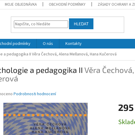
MOJE OBJEDNÁVKA
OBCHODNÍ PODMÍNKY
ZÁSADY OCHRANY A Z
HLEDAT
chodní podmínky
O nás
Kontakty
e a pedagogika II
Věra Čechová, Alena Mellanová, Hana Kučerová
hologie a pedagogika II
Věra Čechová,
erová
né
noceno
Podrobnosti hodnocení
ní
295
u
Měrná
Skla
cena:
ek.