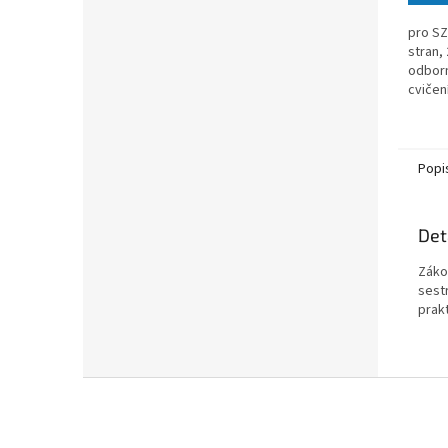
pro SZ
stran,
odborn
cvičen
Popi
Det
Záko
sest
prakt
Z
á
p