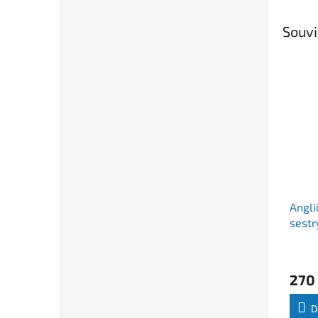
Souvi
Angli
sest
Mari
270
D