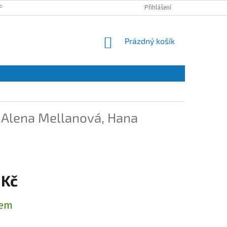
PRACOVÁNÍ OSOBNÍCH ÚDAJŮ A JEJICH POUŽÍVÁNÍ
Přihlášení
O NÁS
KONTAKT
NÁKUPNÍ
Prázdný košík
KOŠÍK
 Alena Mellanová, Hana
 Kč
dem