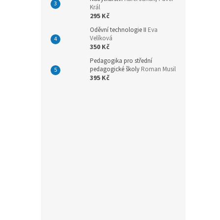
n
Král
e
295 Kč
l
Oděvní technologie II
Eva
Velíková
350 Kč
Pedagogika pro střední
pedagogické školy
Roman Musil
395 Kč