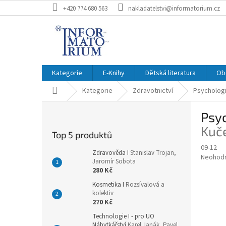
Přejít
+420 774 680 563
nakladatelstvi@informatorium.cz
na
obsah
Kategorie
E-Knihy
Dětská literatura
Ob
Domů
Kategorie
Zdravotnictví
Psychologi
P
Psyc
o
s
Kuč
Top 5 produktů
t
09-12
r
Zdravověda I
Stanislav Trojan,
Průměr
Neohod
a
Jaromír Sobota
hodnoce
280 Kč
n
produkt
n
Kosmetika I
Rozsívalová a
je
kolektiv
í
0,0
270 Kč
z
p
5
a
Technologie I - pro UO
hvězdič
Nábytkářství
Karel Janák, Pavel