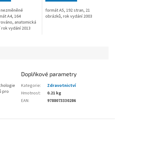
, nezměněné
formát A5, 192 stran, 21
mát A4, 164
obrázků, rok vydání 2003
trováno, anatomická
 rok vydání 2013
Doplňkové parametry
chologie
Kategorie
:
Zdravotnictví
ů pro
Hmotnost
:
0.21 kg
EAN
:
9788073330286