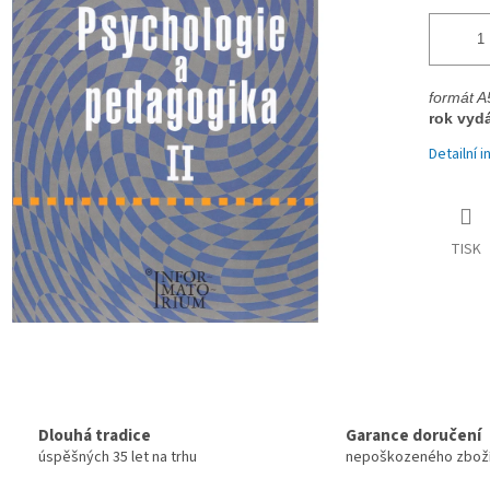
formát A5
rok vyd
Detailní 
TISK
Dlouhá tradice
Garance doručení
úspěšných 35 let na trhu
nepoškozeného zbož