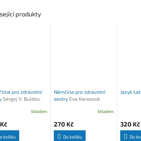
sející produkty
čtina pro zdravotní
Němčina pro zdravotní
Jazyk Lat
ry
Sergej V. Buldov,
sestry
Eva Karasová
e Maxerová
Skladem
Skladem
 Kč
270 Kč
320 Kč
o košíku
Do košíku
Do ko