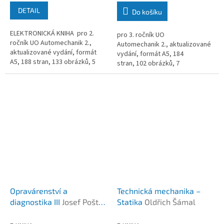
DETAIL
Do košíku
ELEKTRONICKÁ KNIHA pro 2.
pro 3. ročník UO
ročník UO Automechanik 2.,
Automechanik 2., aktualizované
aktualizované vydání, formát
vydání, formát A5, 184
A5, 188 stran, 133 obrázků, 5
stran, 102 obrázků, 7
tabulek, rok vydání 2010
tabulek, rok vydání 2010
Opravárenství a
Technická mechanika –
diagnostika III
Josef Pošta
Statika
Oldřich Šámal
a kolektiv