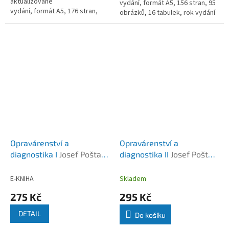
aktualizované
vydání, formát A5, 156 stran, 95
vydání, formát A5, 176 stran,
obrázků, 16 tabulek, rok vydání
137 obrázků, 4 tabulky, rok
2010
vydání 2014
Opravárenství a
Opravárenství a
diagnostika I
Josef Pošta a
diagnostika II
Josef Pošta
kolektiv
a kolektiv
E-KNIHA
Skladem
275 Kč
295 Kč
DETAIL
Do košíku