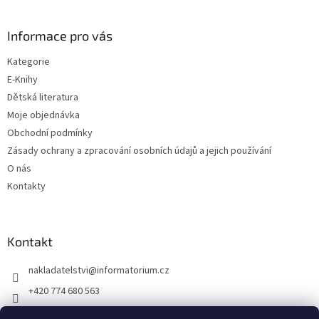
í
Informace pro vás
Kategorie
E-Knihy
Dětská literatura
Moje objednávka
Obchodní podmínky
Zásady ochrany a zpracování osobních údajů a jejich používání
O nás
Kontakty
Kontakt
nakladatelstvi
@
informatorium.cz
+420 774 680 563
https://www.facebook.com/nakladatelstvi.informatorium/shoptet