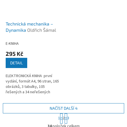
Technická mechanika –
Dynamika
Oldřich Šámal
E-KNIHA
295 Kč
DETAIL
ELEKTRONICKÁ KNIHA první
vydání, formát A4, 96 stran, 165
obrázků, 3 tabulky, 105
řešených a 34 neřešených
příkladů, rok vydání 2019
NAČÍST DALŠÍ 4
S
1
2
3
t
O
r
34
položek celkem