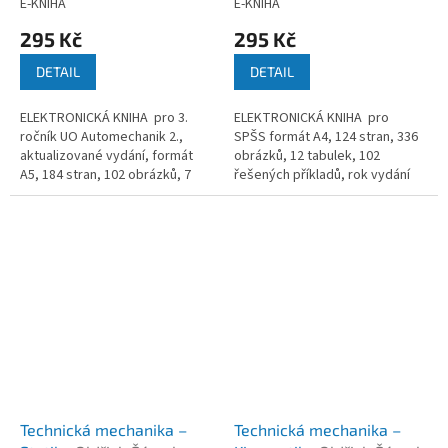
E-KNIHA
E-KNIHA
295 Kč
295 Kč
DETAIL
DETAIL
ELEKTRONICKÁ KNIHA pro 3.
ELEKTRONICKÁ KNIHA pro
ročník UO Automechanik 2.,
SPŠS formát A4, 124 stran, 336
aktualizované vydání, formát
obrázků, 12 tabulek, 102
A5, 184 stran, 102 obrázků, 7
řešených příkladů, rok vydání
tabulek, rok vydání 2010
2015
Technická mechanika –
Technická mechanika –