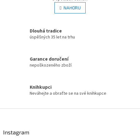
v
á
l
NAHORU
n
á
k
d
o
v
a
á
Dlouhá tradice
c
n
í
úspěšných 35 let na trhu
í
p
r
v
Garance doručení
k
nepoškozeného zboží
y
v
ý
p
Knihkupci
i
Neváhejte a obraťte se na své knihkupce
s
u
Z
á
p
a
Instagram
t