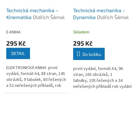
Technická mechanika –
Technická mechanika –
Kinematika
Oldřich Šámal
Dynamika
Oldřich Šámal
E-KNIHA
Skladem
295 Kč
295 Kč
DETAIL
Do košíku
ELEKTRONICKÁ KNIHA první
první vydání, formát A4, 96
vydání, formát A4, 88 stran, 145
stran, 165 obrázků, 3
obrázků, 9 tabulek, 80 řešených
tabulky, 105 řešených a 34
a 52 neřešených příkladů, rok
neřešených příkladů rok vydání
vydání 2018
2019