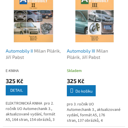
k
i
t
s
ů
p
r
o
d
u
k
Automobily II
Milan Pilárik,
Automobily III
Milan
t
Jiří Pabst
Pilárik, Jiří Pabst
ů
E-KNIHA
Skladem
325 Kč
325 Kč
DETAIL
Do košíku
ELEKTRONICKÁ KNIHA pro 2.
pro 3. ročník UO
ročník UO Automechanik 3.,
Automechanik 3., aktualizované
aktualizované vydání, formát
vydání, formát A5, 176
A5, 164 stran, 154 obrázků, 3
stran, 137 obrázků, 4
tabulky, rok vydání 2014
tabulky, rok vydání 2014