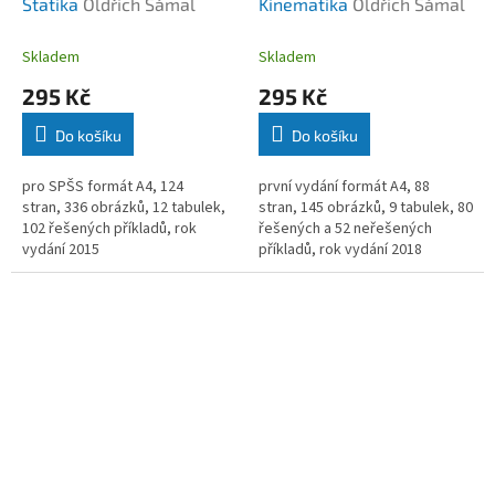
Statika
Oldřich Šámal
Kinematika
Oldřich Šámal
Skladem
Skladem
295 Kč
295 Kč
Do košíku
Do košíku
pro SPŠS formát A4, 124
první vydání formát A4, 88
stran, 336 obrázků, 12 tabulek,
stran, 145 obrázků, 9 tabulek, 80
102 řešených příkladů, rok
řešených a 52 neřešených
vydání 2015
příkladů, rok vydání 2018