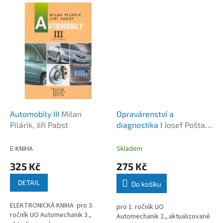
Automobily III
Milan
Opravárenství a
Pilárik, Jiří Pabst
diagnostika I
Josef Pošta a
kolektiv
E-KNIHA
Skladem
325 Kč
275 Kč
DETAIL
Do košíku
ELEKTRONICKÁ KNIHA pro 3.
pro 1. ročník UO
ročník UO Automechanik 3.,
Automechanik 2., aktualizované