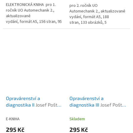
ELEKTRONICKÁ KNIHA pro 1.
pro 2. ročník UO
ročník UO Automechanik 2.,
Automechanik 2., aktualizované
aktualizované
vydání, formát A5, 188
vydání, formát A5, 156 stran, 95
stran, 133 obrázků, 5
obrázků, 16 tabulek, rok vydání
tabulek, rok vydání 2010
2010
Opravárenství a
Opravárenství a
diagnostika II
Josef Pošta
diagnostika III
Josef Pošta
a kolektiv
a kolektiv
E-KNIHA
Skladem
295 Kč
295 Kč